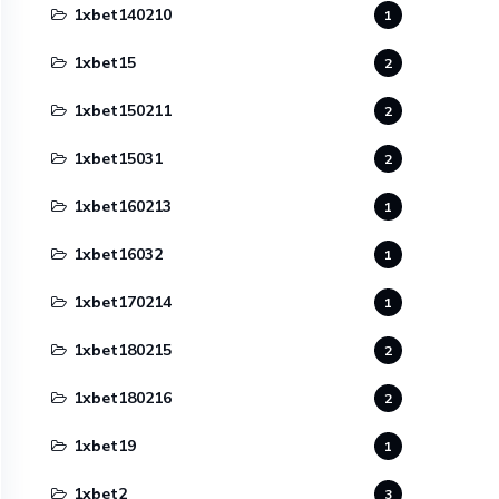
1xbet140210
1
1xbet15
2
1xbet150211
2
1xbet15031
2
1xbet160213
1
1xbet16032
1
1xbet170214
1
1xbet180215
2
1xbet180216
2
1xbet19
1
1xbet2
3