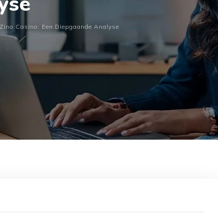
yse
P Zino Casino: Een Diepgaande Analyse