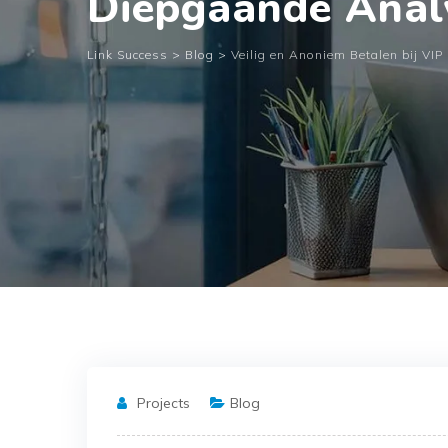
Diepgaande Anal
Link Success
>
Blog
>
Veilig en Anoniem Betalen bij VI
Projects
Blog