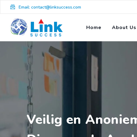
Skip
Email: contact@linksuccess.com
to
content
Home
About Us
Veilig en Anoniem