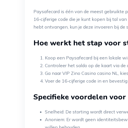
Paysafecard is één van de meest gebruikte 
16‑cijferige code die je kunt kopen bij tal va
hebt ontvangen, kun je deze invoeren bij de 
Hoe werkt het stap voor s
Koop een Paysafecard bij een lokale wink
Controleer het saldo op de kaart via de 
Ga naar VIP Zino Casino casino NL, kies
Voer de 16‑cijferige code in en bevestig
Specifieke voordelen voor
Snelheid: De storting wordt direct ver
Anoniem: Er wordt geen identiteitsbewij
willen behouden.