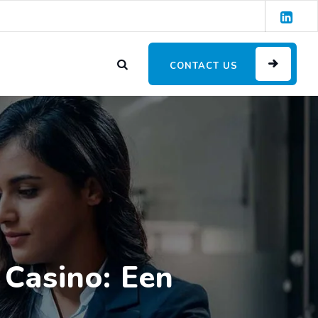
CONTACT US
 Casino: Een