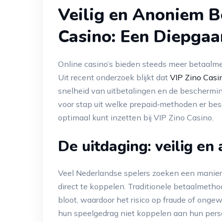
Veilig en Anoniem Be
Casino: Een Diepga
Online casino’s bieden steeds meer betaalmeth
Uit recent onderzoek blijkt dat
VIP Zino Casi
snelheid van uitbetalingen en de beschermin
voor stap uit welke prepaid‑methoden er besch
optimaal kunt inzetten bij VIP Zino Casino.
De uitdaging: veilig en
Veel Nederlandse spelers zoeken een manie
direct te koppelen. Traditionele betaalmeth
bloot, waardoor het risico op fraude of ong
hun speelgedrag niet koppelen aan hun perso