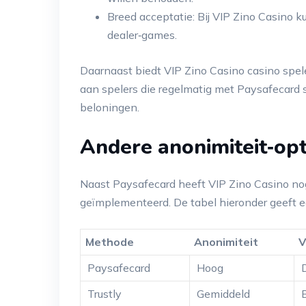
Breed acceptatie: Bij VIP Zino Casino ku
dealer‑games.
Daarnaast biedt VIP Zino Casino casino spe
aan spelers die regelmatig met Paysafecard s
beloningen.
Andere anonimiteit‑opt
Naast Paysafecard heeft VIP Zino Casino n
geïmplementeerd. De tabel hieronder geeft e
Methode
Anonimiteit
V
Paysafecard
Hoog
Trustly
Gemiddeld