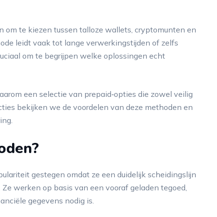
 om te kiezen tussen talloze wallets, cryptomunten en
e leidt vaak tot lange verwerkingstijden of zelfs
 cruciaal om te begrijpen welke oplossingen echt
daarom een selectie van prepaid‑opties die zowel veilig
 secties bekijken we de voordelen van deze methoden en
ing.
oden?
ulariteit gestegen omdat ze een duidelijk scheidingslijn
 Ze werken op basis van een vooraf geladen tegoed,
nanciële gegevens nodig is.