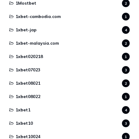
1Mostbet
2
1xbet-cambodia.com
1
1xbet-jap
4
1xbet-malaysia.com
2
1xbet020218
1
1xbet07023
3
1xbet08021
2
1xbet08022
1
1xbet1
4
1xbet10
3
1xbet10024
1