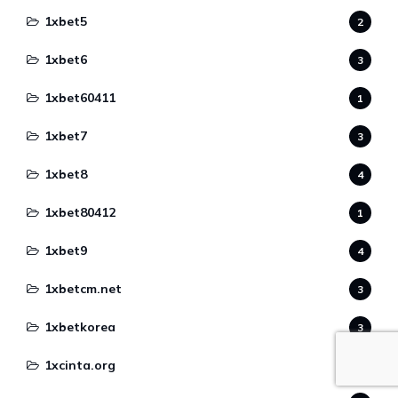
1xbet5
2
1xbet6
3
1xbet60411
1
1xbet7
3
1xbet8
4
1xbet80412
1
1xbet9
4
1xbetcm.net
3
1xbetkorea
3
1xcinta.org
2