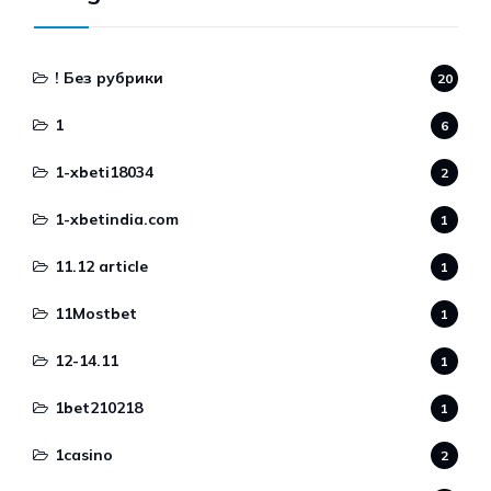
! Без рубрики
20
1
6
1-xbeti18034
2
1-xbetindia.com
1
11.12 article
1
11Mostbet
1
12-14.11
1
1bet210218
1
1casino
2