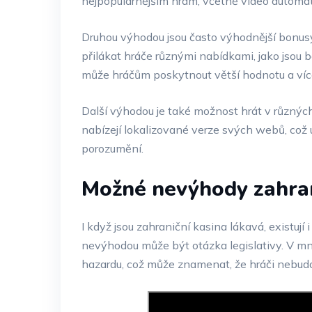
nejpopulárnějším hrám, včetně video automatů
Druhou výhodou jsou často výhodnější bonus
přilákat hráče různými nabídkami, jako jsou 
může hráčům poskytnout větší hodnotu a více
Další výhodou je také možnost hrát v různýc
nabízejí lokalizované verze svých webů, což
porozumění.
Možné nevýhody zahran
I když jsou zahraniční kasina lákavá, existují
nevýhodou může být otázka legislativy. V mno
hazardu, což může znamenat, že hráči nebudo