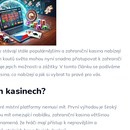
 stávají stále populárnějšími a zahraniční kasina nabízejí
ch koutů světa mohou nyní snadno přistupovat k zahraničí
řuje jejich možnosti a zážitky. V tomto článku se podíváme
ina, co nabízejí a jak si vybrat to pravé pro vás.
h kasinech?
ré místní platformy nemusí mít. První výhodou je široký
 mít omezující nabídku, zahraniční kasina většinou
 znamená, že hráči mají přístup k nejnovějším a