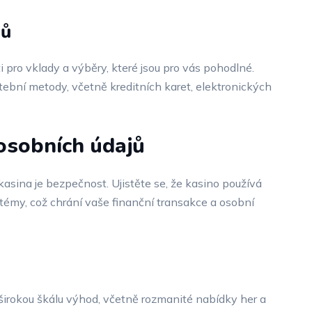
rů
 pro vklady a výběry, které jsou pro vás pohodlné.
ební metody, včetně kreditních karet, elektronických
osobních údajů
asina je bezpečnost. Ujistěte se, že kasino používá
témy, což chrání vaše finanční transakce a osobní
irokou škálu výhod, včetně rozmanité nabídky her a