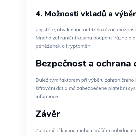
4. Možnosti vkladů a výbě
Zajistěte, aby kasino nabízelo různé možnosti
Mnohá zahraniční kasina podporují různé plat
peněženek a kryptoměn.
Bezpečnost a ochrana 
Důležitým faktorem při výběru zahraničního k
šifrování dat a má zabezpečené platební sys
informace.
Závěr
Zahraniční kasina mohou hráčům nabídnout š