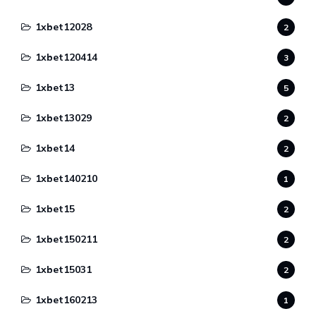
1xbet12028
2
1xbet120414
3
1xbet13
5
1xbet13029
2
1xbet14
2
1xbet140210
1
1xbet15
2
1xbet150211
2
1xbet15031
2
1xbet160213
1