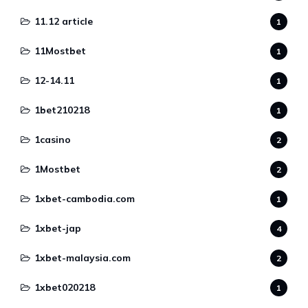
11.12 article
1
11Mostbet
1
12-14.11
1
1bet210218
1
1casino
2
1Mostbet
2
1xbet-cambodia.com
1
1xbet-jap
4
1xbet-malaysia.com
2
1xbet020218
1