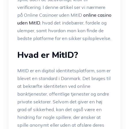
verificering. I denne artikel ser vi nærmere
på Online Casinoer uden MitID
online casino
uden MitID
, hvad det indebærer, fordele og
ulemper, samt hvordan man kan finde de
bedste platforme for en sikker spiloplevelse.
Hvad er MitID?
MitID er en digital identitetsplatform, som er
blevet en standard i Danmark. Det bruges til
at bekræfte identiteten ved online
banktjenester, offentlige tjenester og andre
private sektorer. Selvom det giver en høj
grad af sikkerhed, kan det også være en
hindring for nogle spillere, der ønsker at
spille anonymt eller uden at afsløre deres