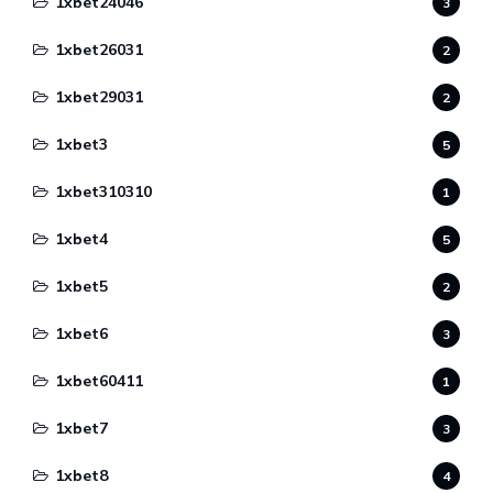
1xbet24046
3
1xbet26031
2
1xbet29031
2
1xbet3
5
1xbet310310
1
1xbet4
5
1xbet5
2
1xbet6
3
1xbet60411
1
1xbet7
3
1xbet8
4