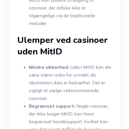
MitID kan spillere få adgang til
casinoer, der måske ikke er
tilgængelige via de traditionelle
metoder.
Ulemper ved casinoer
uden MitID
Mindre sikkerhed:
Uden MitID kan der
være større risiko for svindel, da
identiteten ikke er bekræftet. Det er
vigtigt at vælge velrenommerede
casinoer.
Begrænset support:
Nogle casinoer,
der ikke bruger MitID, kan have
begrænset kundesupport, hvilket kan