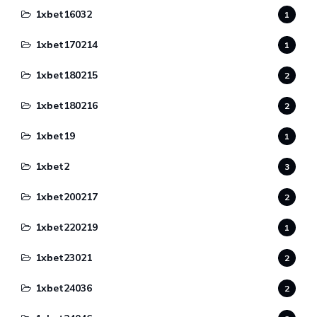
1xbet16032
1
1xbet170214
1
1xbet180215
2
1xbet180216
2
1xbet19
1
1xbet2
3
1xbet200217
2
1xbet220219
1
1xbet23021
2
1xbet24036
2