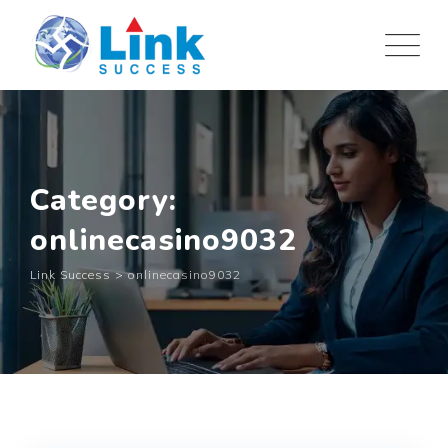
Skip
to
content
Category:
onlinecasino9032
Link Success
>
onlinecasino9032