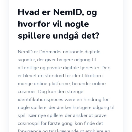
Hvad er NemID, og
hvorfor vil nogle
spillere undgå det?
NemID er Danmarks nationale digitale
signatur, der giver brugere adgang til
offentlige og private digitale tjenester. Den
er blevet en standard for identifikation i
mange online platforme, herunder online
casinoer. Dog kan den strenge
identifikationsproces være en hindring for
nogle spillere, der ønsker hurtigere adgang til
spil. Især nye spillere, der ønsker at prøve
casinospil for første gang, kan finde det
forvirrende og tidskrævende at etablere en