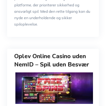
platforme, der prioriterer sikkerhed og
ansvarligt spil. Med den rette tilgang kan du
nyde en underholdende og sikker
spiloplevelse.
Oplev Online Casino uden
NemID – Spil uden Besvær