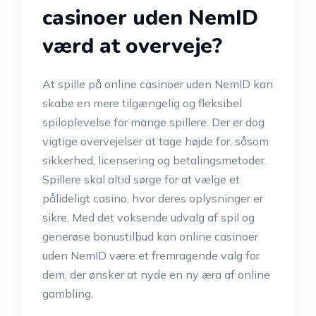
casinoer uden NemID
værd at overveje?
At spille på online casinoer uden NemID kan
skabe en mere tilgængelig og fleksibel
spiloplevelse for mange spillere. Der er dog
vigtige overvejelser at tage højde for, såsom
sikkerhed, licensering og betalingsmetoder.
Spillere skal altid sørge for at vælge et
pålideligt casino, hvor deres oplysninger er
sikre. Med det voksende udvalg af spil og
generøse bonustilbud kan online casinoer
uden NemID være et fremragende valg for
dem, der ønsker at nyde en ny æra af online
gambling.