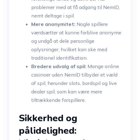
problemer med at få adgang til NemID,
nemt deltage i spil.
Mere anonymitet:
Nogle spillere
værdsætter at kunne forblive anonyme
og undgå at dele personlige
oplysninger, hvilket kan ske med
traditionel identifikation.
Bredere udvalg af spil:
Mange online
casinoer uden NemID tilbyder et væld
af spil, herunder slots, bordspil og live
dealer spil, som kan være mere
tiltrækkende forspillere.
Sikkerhed og
pålidelighed: