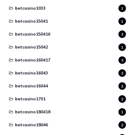
betcasino1033
1
betcasino15041
1
betcasino150416
3
betcasino15042
1
betcasino160417
3
betcasino16043
2
betcasino16044
2
betcasino1701
2
betcasino180418
1
betcasino18046
2