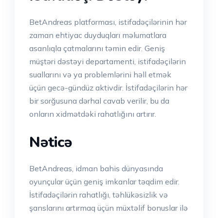
BetAndreas platforması, istifadəçilərinin hər
zaman ehtiyac duyduqları məlumatlara
asanlıqla çatmalarını təmin edir. Geniş
müştəri dəstəyi departamenti, istifadəçilərin
suallarını və ya problemlərini həll etmək
üçün gecə-gündüz aktivdir. İstifadəçilərin hər
bir sorğusuna dərhal cavab verilir, bu da
onların xidmətdəki rahatlığını artırır.
Nəticə
BetAndreas, idman bahis dünyasında
oyunçular üçün geniş imkanlar təqdim edir.
İstifadəçilərin rahatlığı, təhlükəsizlik və
şanslarını artırmaq üçün müxtəlif bonuslar ilə