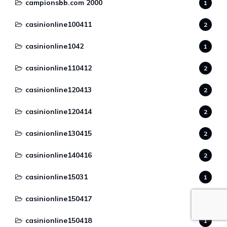
campionsbb.com 2000
1
casinionline100411
2
casinionline1042
1
casinionline110412
2
casinionline120413
2
casinionline120414
2
casinionline130415
2
casinionline140416
2
casinionline15031
1
casinionline150417
2
casinionline150418
1