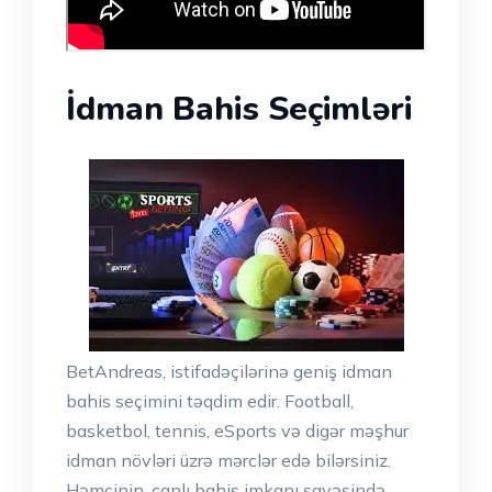
İdman Bahis Seçimləri
BetAndreas, istifadəçilərinə geniş idman
bahis seçimini təqdim edir. Football,
basketbol, tennis, eSports və digər məşhur
idman növləri üzrə mərclər edə bilərsiniz.
Həmçinin, canlı bahis imkanı sayəsində