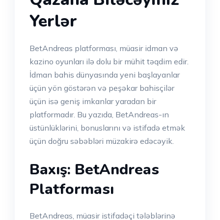
Yerlər
BetAndreas platforması, müasir idman və
kazino oyunları ilə dolu bir mühit təqdim edir.
İdman bahis dünyasında yeni başlayanlar
üçün yön göstərən və peşəkar bahisçilər
üçün isə geniş imkanlar yaradan bir
platformadır. Bu yazıda, BetAndreas-ın
üstünlüklərini, bonuslarını və istifadə etmək
üçün doğru səbəbləri müzakirə edəcəyik.
Baxış: BetAndreas
Platforması
BetAndreas, müasir istifadəçi tələblərinə