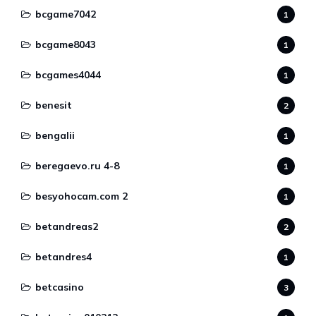
bcgame7042
1
bcgame8043
1
bcgames4044
1
benesit
2
bengalii
1
beregaevo.ru 4-8
1
besyohocam.com 2
1
betandreas2
2
betandres4
1
betcasino
3