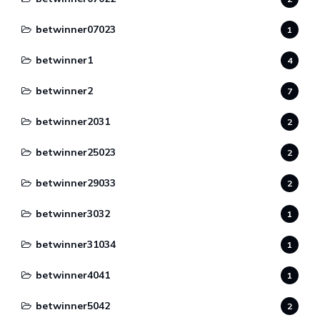
betwinner07023
1
betwinner1
4
betwinner2
7
betwinner2031
2
betwinner25023
2
betwinner29033
2
betwinner3032
1
betwinner31034
1
betwinner4041
1
betwinner5042
2