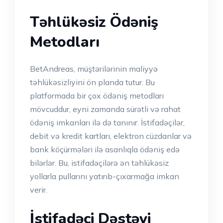
Təhlükəsiz Ödəniş
Metodları
BetAndreas, müştərilərinin maliyyə
təhlükəsizliyini ön planda tutur. Bu
platformada bir çox ödəniş metodları
mövcuddur, eyni zamanda sürətli və rahat
ödəniş imkanları ilə də tanınır. İstifadəçilər,
debit və kredit kartları, elektron cüzdanlar və
bank köçürmələri ilə asanlıqla ödəniş edə
bilərlər. Bu, istifadəçilərə ən təhlükəsiz
yollarla pullarını yatırıb-çıxarmağa imkan
verir.
İstifadəçi Dəstəyi