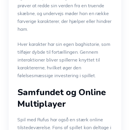
prøver at redde sin verden fra en truende
skæbne, og undervejs møder han en række
farverige karakterer, der hjælper eller hindrer
ham.
Hver karakter har sin egen baghistorie, som
tilføjer dybde til fortællingen. Gennem
interaktioner bliver spillerne knyttet til
karaktererne, hvilket øger den
følelsesmæssige investering i spillet.
Samfundet og Online
Multiplayer
Spil med Rufus har også en stærk online
tilstedeværelse. Fans af spillet kan deltage i