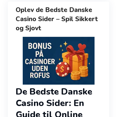
Oplev de Bedste Danske
Casino Sider – Spil Sikkert
og Sjovt
De Bedste Danske
Casino Sider: En
Guide til Online