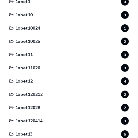
1xbet1
4
1xbet10
3
1xbet10024
1
1xbet10025
2
1xbet11
3
1xbet11026
3
1xbet12
4
1xbet120212
2
1xbet12028
2
1xbet120414
3
1xbet13
5