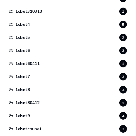
1xbet310310
1
1xbet4
5
1xbet5
2
1xbet6
3
1xbet60411
1
1xbet7
3
1xbet8
4
1xbet80412
1
1xbet9
4
1xbetcm.net
3