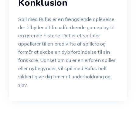
Konklusion
Spil med Rufus er en fængslende oplevelse,
der tilbyder alt fra udfordrende gameplay til
en rørende historie. Det er et spil, der
appellerer til en bred vifte af spillere og
formår at skabe en dyb forbindelse til sin
fanskare. Uanset om du er en erfaren spiller
eller nybegynder, vil spil med Rufus helt
sikkert give dig timer af underholdning og
sjov.