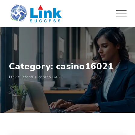
Skip
to
content
Category: casino16021
Link Success
>
casino16021