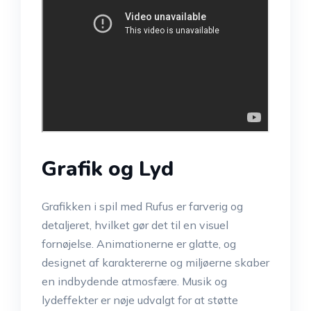
Grafik og Lyd
Grafikken i spil med Rufus er farverig og
detaljeret, hvilket gør det til en visuel
fornøjelse. Animationerne er glatte, og
designet af karaktererne og miljøerne skaber
en indbydende atmosfære. Musik og
lydeffekter er nøje udvalgt for at støtte