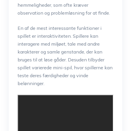
hemmeligheder, som ofte kræver
observation og problemløsning for at finde.
En af de mest interessante funktioner i
spillet er interaktiviteten. Spillere kan
interagere med miljøet, tale med andre
karakterer og samle genstande, der kan
bruges til at løse gåder. Desuden tilbyder
spillet varierede mini-spil, hvor spillerne kan
teste deres færdigheder og vinde
belønninger.