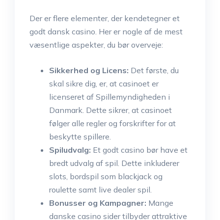
Der er flere elementer, der kendetegner et
godt dansk casino. Her er nogle af de mest
væsentlige aspekter, du bør overveje:
Sikkerhed og Licens:
Det første, du
skal sikre dig, er, at casinoet er
licenseret af Spillemyndigheden i
Danmark. Dette sikrer, at casinoet
følger alle regler og forskrifter for at
beskytte spillere.
Spiludvalg:
Et godt casino bør have et
bredt udvalg af spil. Dette inkluderer
slots, bordspil som blackjack og
roulette samt live dealer spil.
Bonusser og Kampagner:
Mange
danske casino sider tilbyder attraktive