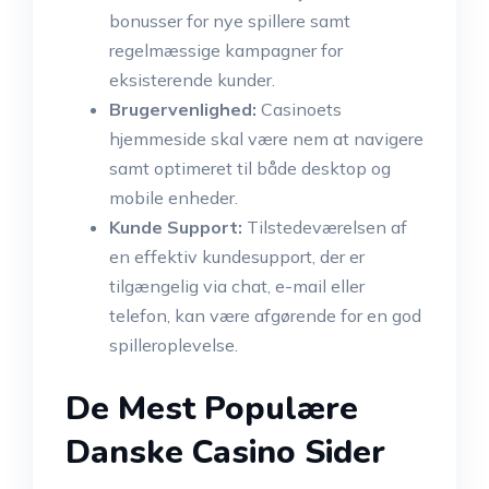
bonusser for nye spillere samt
regelmæssige kampagner for
eksisterende kunder.
Brugervenlighed:
Casinoets
hjemmeside skal være nem at navigere
samt optimeret til både desktop og
mobile enheder.
Kunde Support:
Tilstedeværelsen af
en effektiv kundesupport, der er
tilgængelig via chat, e-mail eller
telefon, kan være afgørende for en god
spilleroplevelse.
De Mest Populære
Danske Casino Sider