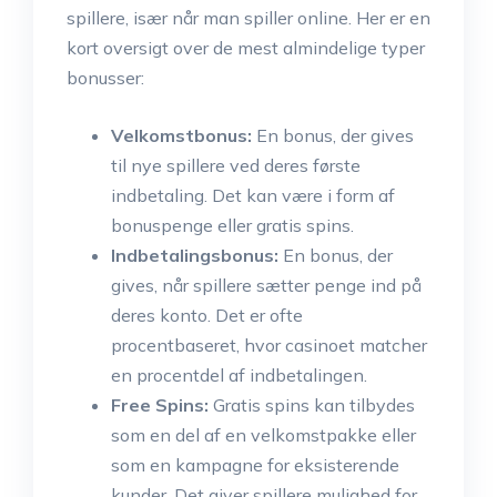
spillere, især når man spiller online. Her er en
kort oversigt over de mest almindelige typer
bonusser:
Velkomstbonus:
En bonus, der gives
til nye spillere ved deres første
indbetaling. Det kan være i form af
bonuspenge eller gratis spins.
Indbetalingsbonus:
En bonus, der
gives, når spillere sætter penge ind på
deres konto. Det er ofte
procentbaseret, hvor casinoet matcher
en procentdel af indbetalingen.
Free Spins:
Gratis spins kan tilbydes
som en del af en velkomstpakke eller
som en kampagne for eksisterende
kunder. Det giver spillere mulighed for