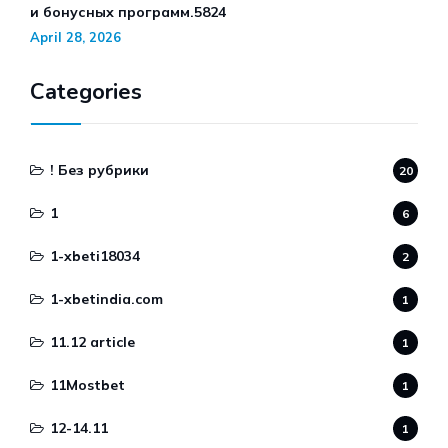
и бонусных программ.5824
April 28, 2026
Categories
! Без рубрики
20
1
6
1-xbeti18034
2
1-xbetindia.com
1
11.12 article
1
11Mostbet
1
12-14.11
1