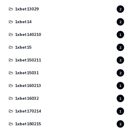
1xbet13029
2
1xbet14
2
1xbet140210
1
1xbet15
2
1xbet150211
2
1xbet15031
2
1xbet160213
1
1xbet16032
1
1xbet170214
1
1xbet180215
2