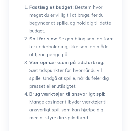
Fastlæg et budget:
Bestem hvor
meget du er villig til at bruge, før du
begynder at spille, og hold dig til dette
budget.
Spil for sjov:
Se gambling som en form
for underholdning, ikke som en måde
at tjene penge på.
Vær opmærksom på tidsforbrug:
Sæt tidspunkter for, hvornår du vil
spille. Undgå at spille, når du føler dig
presset eller utilsigtet.
Brug værktøjer til ansvarligt spil:
Mange casinoer tilbyder værktøjer til
ansvarligt spil, som kan hjælpe dig
med at styre din spiladfærd.