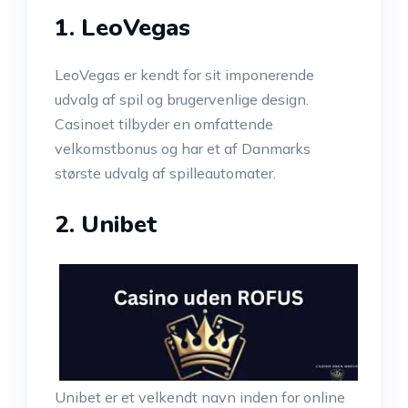
1. LeoVegas
LeoVegas er kendt for sit imponerende
udvalg af spil og brugervenlige design.
Casinoet tilbyder en omfattende
velkomstbonus og har et af Danmarks
største udvalg af spilleautomater.
2. Unibet
Unibet er et velkendt navn inden for online