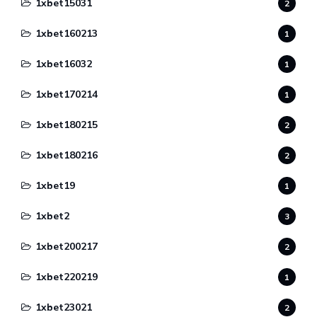
1xbet15031
2
1xbet160213
1
1xbet16032
1
1xbet170214
1
1xbet180215
2
1xbet180216
2
1xbet19
1
1xbet2
3
1xbet200217
2
1xbet220219
1
1xbet23021
2