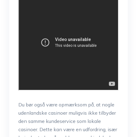
Du bør også være opmærksom på, at nogle
udenlandske casinoer muligvis ikke tilbyder
den samme kundeservice som lokale
casinoer. Dette kan være en udfordring, især