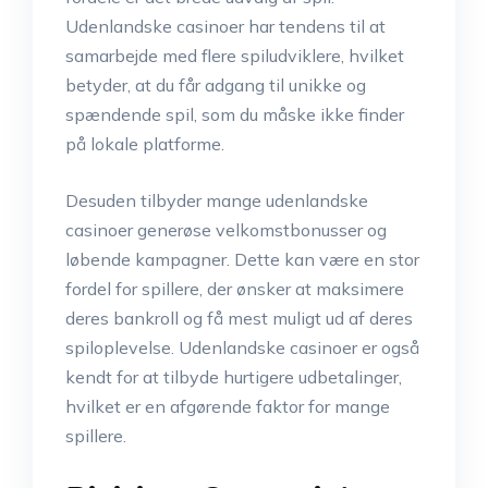
Udenlandske casinoer har tendens til at
samarbejde med flere spiludviklere, hvilket
betyder, at du får adgang til unikke og
spændende spil, som du måske ikke finder
på lokale platforme.
Desuden tilbyder mange udenlandske
casinoer generøse velkomstbonusser og
løbende kampagner. Dette kan være en stor
fordel for spillere, der ønsker at maksimere
deres bankroll og få mest muligt ud af deres
spiloplevelse. Udenlandske casinoer er også
kendt for at tilbyde hurtigere udbetalinger,
hvilket er en afgørende faktor for mange
spillere.