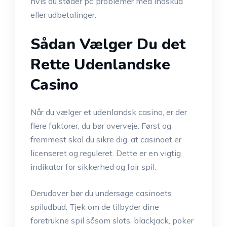
hvis du støder på problemer med indskud
eller udbetalinger.
Sådan Vælger Du det
Rette Udenlandske
Casino
Når du vælger et udenlandsk casino, er der
flere faktorer, du bør overveje. Først og
fremmest skal du sikre dig, at casinoet er
licenseret og reguleret. Dette er en vigtig
indikator for sikkerhed og fair spil.
Derudover bør du undersøge casinoets
spiludbud. Tjek om de tilbyder dine
foretrukne spil såsom slots, blackjack, poker