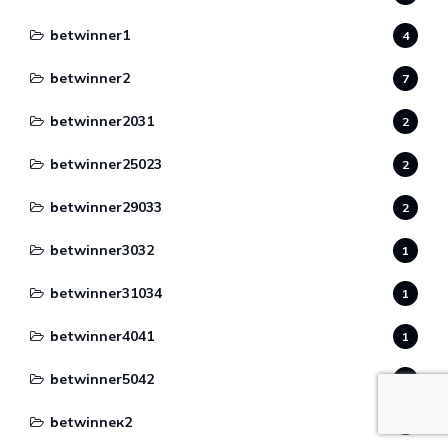
betwinner1
4
betwinner2
7
betwinner2031
2
betwinner25023
2
betwinner29033
2
betwinner3032
1
betwinner31034
1
betwinner4041
1
betwinner5042
2
betwinneк2
2