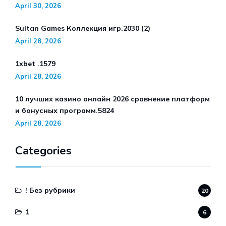
April 30, 2026
Sultan Games Коллекция игр.2030 (2)
April 28, 2026
1xbet .1579
April 28, 2026
10 лучших казино онлайн 2026 сравнение платформ
и бонусных программ.5824
April 28, 2026
Categories
! Без рубрики
20
1
6