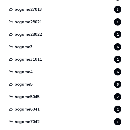
bcgame27013
1
bcgame28021
1
bcgame28022
2
bcgame3
6
bcgame31011
2
bcgame4
6
bcgame5
5
bcgame5045
2
bcgame6041
2
bcgame7042
1