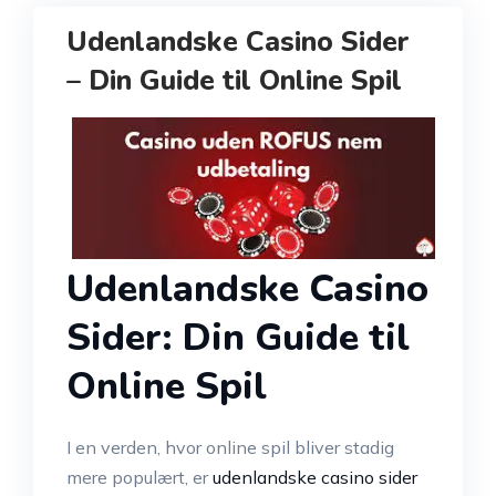
Udenlandske Casino Sider
– Din Guide til Online Spil
Udenlandske Casino
Sider: Din Guide til
Online Spil
I en verden, hvor online spil bliver stadig
mere populært, er
udenlandske casino sider