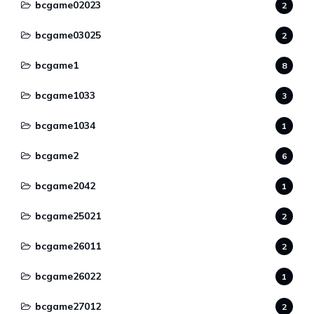
bcgame02023
2
bcgame03025
2
bcgame1
8
bcgame1033
3
bcgame1034
1
bcgame2
6
bcgame2042
1
bcgame25021
2
bcgame26011
2
bcgame26022
1
bcgame27012
2