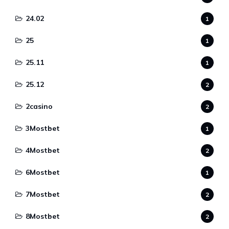
24.02
1
25
1
25.11
1
25.12
2
2casino
2
3Mostbet
1
4Mostbet
2
6Mostbet
1
7Mostbet
2
8Mostbet
2