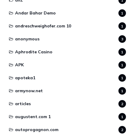
1
Andar Bahar Demo
1
andreschweighofer.com 10
1
anonymous
3
Aphrodite Casino
1
APK
1
apoteka1
1
armynow.net
1
articles
2
augustent.com 1
1
autoprogagnon.com
2