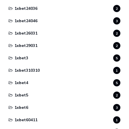
1xbet24036
2
1xbet24046
3
1xbet26031
2
1xbet29031
2
1xbet3
5
1xbet310310
1
1xbet4
5
1xbet5
2
1xbet6
3
1xbet60411
1