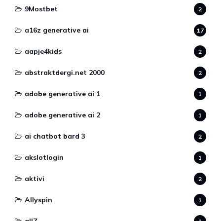
9Mostbet
2
a16z generative ai
17
aapje4kids
2
abstraktdergi.net 2000
2
adobe generative ai 1
1
adobe generative ai 2
1
ai chatbot bard 3
2
akslotlogin
1
aktivi
2
Allyspin
1
allZ