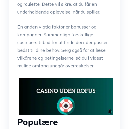
og roulette. Dette vil sikre, at du får en
underholdende oplevelse, når du spiller.
En anden vigtig faktor er bonusser og
kampagner. Sammenlign forskellige
casinoers tilbud for at finde den, der passer
bedst til dine behov. Sørg også for at læse
vilkårene og betingelserne, så du i videst
mulige omfang undgår overraskelser.
Populære