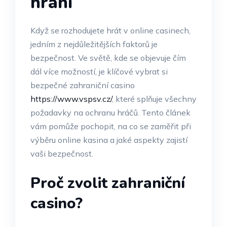
hraní
Když se rozhodujete hrát v online casinech,
jedním z nejdůležitějších faktorů je
bezpečnost. Ve světě, kde se objevuje čím
dál více možností, je klíčové vybrat si
bezpečné zahraniční casino
https://www.vspsv.cz/
, které splňuje všechny
požadavky na ochranu hráčů. Tento článek
vám pomůže pochopit, na co se zaměřit při
výběru online kasina a jaké aspekty zajistí
vaši bezpečnost.
Proč zvolit zahraniční
casino?