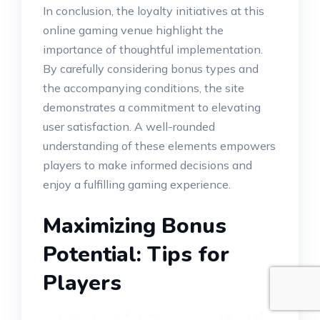
In conclusion, the loyalty initiatives at this
online gaming venue highlight the
importance of thoughtful implementation.
By carefully considering bonus types and
the accompanying conditions, the site
demonstrates a commitment to elevating
user satisfaction. A well-rounded
understanding of these elements empowers
players to make informed decisions and
enjoy a fulfilling gaming experience.
Maximizing Bonus
Potential: Tips for
Players