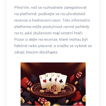
Před tím, než se rozhodnete zaregistrovat
na platformě, podívejte se na uživatelské
recenze a hodnocení casin. Tato informační
platforma může poskytnout cenné pohledy
na to, jaké zkušenosti mají ostatní hráči.
Pozor si dejte na recenze, které mohou být
falešné nebo placené, a snažte se vybírat ze
zdrojů, kterým důvěřujete.