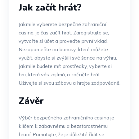
Jak začít hrát?
Jakmile vyberete bezpečné zahraniční
casino, je čas začít hrát. Zaregistrujte se,
vytvořte si účet a proveďte první vklad.
Nezapomeňte na bonusy, které můžete
využít, abyste si zvýšili své šance na výhru.
Jakmile budete mít prostředky, vyberte si
hru, která vás zajímá, a začněte hrát.
Užívejte si svou zábavu a hrajte zodpovědně.
Závěr
Výběr bezpečného zahraničního casina je
klíčem k zábavnému a bezstarostnému
hraní. Pamatujte, že je důležité řídit se