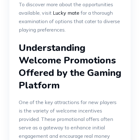
To discover more about the opportunities
available, visit
Lucky mate
for a thorough
examination of options that cater to diverse
playing preferences.
Understanding
Welcome Promotions
Offered by the Gaming
Platform
One of the key attractions for new players
is the variety of welcome incentives
provided. These promotional offers often
serve as a gateway to enhance initial
engagement and encourage real money