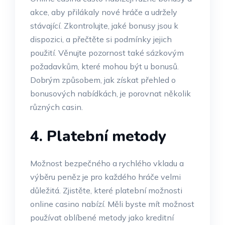
akce, aby přilákaly nové hráče a udržely
stávající. Zkontrolujte, jaké bonusy jsou k
dispozici, a přečtěte si podmínky jejich
použití. Věnujte pozornost také sázkovým
požadavkům, které mohou být u bonusů.
Dobrým způsobem, jak získat přehled o
bonusových nabídkách, je porovnat několik
různých casin.
4. Platební metody
Možnost bezpečného a rychlého vkladu a
výběru peněz je pro každého hráče velmi
důležitá. Zjistěte, které platební možnosti
online casino nabízí. Měli byste mít možnost
používat oblíbené metody jako kreditní