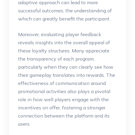
adaptive approach can lead to more
successful outcomes, the understanding of
which can greatly benefit the participant.
Moreover, evaluating player feedback
reveals insights into the overall appeal of
these loyalty structures. Many appreciate
the transparency of each program,
particularly when they can clearly see how
their gameplay translates into rewards. The
effectiveness of communication around
promotional activities also plays a pivotal
role in how well players engage with the
incentives on offer, fostering a stronger
connection between the platform and its
users.