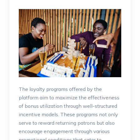
The loyalty programs offered by the
platform aim to maximize the effectiveness
of bonus utilization through well-structured
incentive models. These programs not only
serve to reward returning patrons but also
encourage engagement through various
promotional conditions that cater to