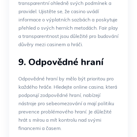
transparentní ohledně svých podmínek a
pravidel. Ujistěte se, že casino uvádí
informace o výplatních sazbách a poskytuje
přehled o svých herních metodách. Fair play
a transparentnost jsou důležité pro budování
důvěry mezi casinem a hráči.
9. Odpovědné hraní
Odpovědné hraní by mělo být prioritou pro
každého hráče. Hledejte online casina, která
podporují zodpovědné hraní, nabízejí
nástroje pro sebeomezování a mají politiku
prevence problémového hraní. Je důležité
hrát s mírou a mít kontrolu nad svými
financemi a časem.