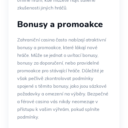
online hraní, kde můžete najít sdílené
zkušenosti jiných hráčů.
Bonusy a promoakce
Zahraniční casina často nabízejí atraktivní
bonusy a promoakce, které lákají nové
hráče. Může se jednat o uvítací bonusy,
bonusy za doporučení, nebo pravidelné
promoakce pro stávající hráče. Důležité je
však pečlivě zkontrolovat podmínky
spojené s těmito bonusy, jako jsou sázkové
požadavky a omezení na výběry. Bezpečné
a férové casino vás nikdy neomezuje v
přístupu k vašim výhrám, pokud splníte
podmínky.