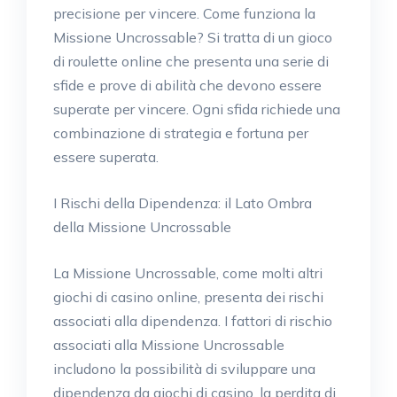
precisione per vincere. Come funziona la
Missione Uncrossable? Si tratta di un gioco
di roulette online che presenta una serie di
sfide e prove di abilità che devono essere
superate per vincere. Ogni sfida richiede una
combinazione di strategia e fortuna per
essere superata.
I Rischi della Dipendenza: il Lato Ombra
della Missione Uncrossable
La Missione Uncrossable, come molti altri
giochi di casino online, presenta dei rischi
associati alla dipendenza. I fattori di rischio
associati alla Missione Uncrossable
includono la possibilità di sviluppare una
dipendenza da giochi di casino, la perdita di