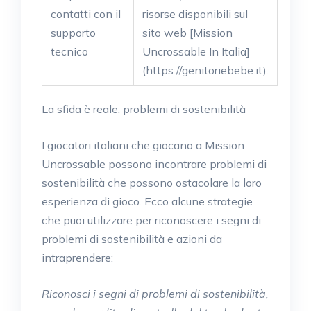
contatti con il
risorse disponibili sul
supporto
sito web [Mission
tecnico
Uncrossable In Italia]
(https://genitoriebebe.it).
La sfida è reale: problemi di sostenibilità
I giocatori italiani che giocano a Mission
Uncrossable possono incontrare problemi di
sostenibilità che possono ostacolare la loro
esperienza di gioco. Ecco alcune strategie
che puoi utilizzare per riconoscere i segni di
problemi di sostenibilità e azioni da
intraprendere:
Riconosci i segni di problemi di sostenibilità,