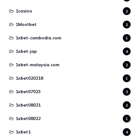
1casino
2
1Mostbet
2
1xbet-cambodia.com
1
1xbet-jap
4
1xbet-malaysia.com
2
1xbet020218
1
1xbet07023
3
1xbet08021
2
1xbet08022
1
1xbet1
4