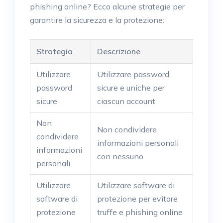
phishing online? Ecco alcune strategie per
garantire la sicurezza e la protezione:
Strategia
Descrizione
Utilizzare
Utilizzare password
password
sicure e uniche per
sicure
ciascun account
Non
Non condividere
condividere
informazioni personali
informazioni
con nessuno
personali
Utilizzare
Utilizzare software di
software di
protezione per evitare
protezione
truffe e phishing online