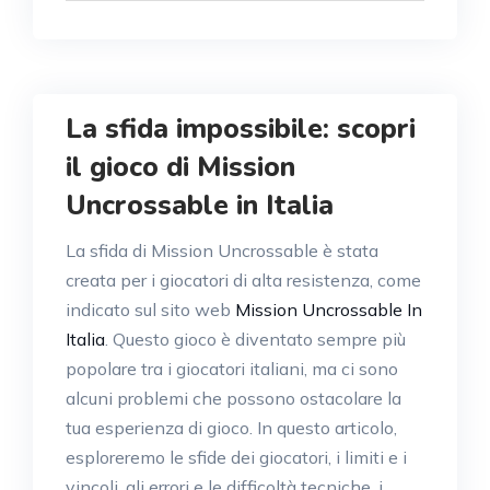
La sfida impossibile: scopri
il gioco di Mission
Uncrossable in Italia
La sfida di Mission Uncrossable è stata
creata per i giocatori di alta resistenza, come
indicato sul sito web
Mission Uncrossable In
Italia
. Questo gioco è diventato sempre più
popolare tra i giocatori italiani, ma ci sono
alcuni problemi che possono ostacolare la
tua esperienza di gioco. In questo articolo,
esploreremo le sfide dei giocatori, i limiti e i
vincoli, gli errori e le difficoltà tecniche, i