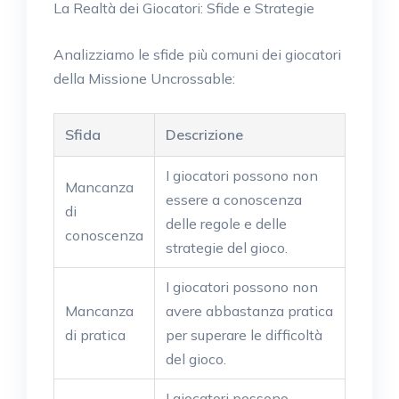
La Realtà dei Giocatori: Sfide e Strategie
Analizziamo le sfide più comuni dei giocatori
della Missione Uncrossable:
Sfida
Descrizione
I giocatori possono non
Mancanza
essere a conoscenza
di
delle regole e delle
conoscenza
strategie del gioco.
I giocatori possono non
Mancanza
avere abbastanza pratica
di pratica
per superare le difficoltà
del gioco.
I giocatori possono