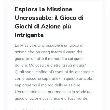
Esplora la Missione
Uncrossable: il Gioco di
Giochi di Azione più
Intrigante
La Missione Uncrossable è un gioco di
azione che ha conquistato il cuore dei
giocatori di tutto il mondo, tra cui quelli
italiani. Ma cosa c’è dietro la sua magia?
Quali sono le sfide più comuni dei giocatori e
come possono superarle? In questo articolo,
esploreremo il mondo della Missione
Uncrossable e scopriremo cosa la rende un
gioco di azione così unico e affascinante.