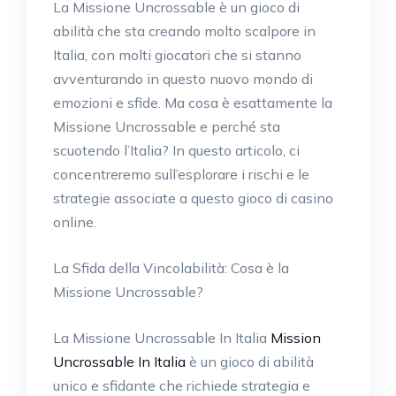
La Missione Uncrossable è un gioco di
abilità che sta creando molto scalpore in
Italia, con molti giocatori che si stanno
avventurando in questo nuovo mondo di
emozioni e sfide. Ma cosa è esattamente la
Missione Uncrossable e perché sta
scuotendo l’Italia? In questo articolo, ci
concentreremo sull’esplorare i rischi e le
strategie associate a questo gioco di casino
online.
La Sfida della Vincolabilità: Cosa è la
Missione Uncrossable?
La Missione Uncrossable In Italia
Mission
Uncrossable In Italia
è un gioco di abilità
unico e sfidante che richiede strategia e