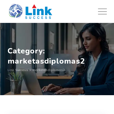
Skip
to
content
Category:
marketasdiplomas2
Link Success
>
marketasdiplomas2