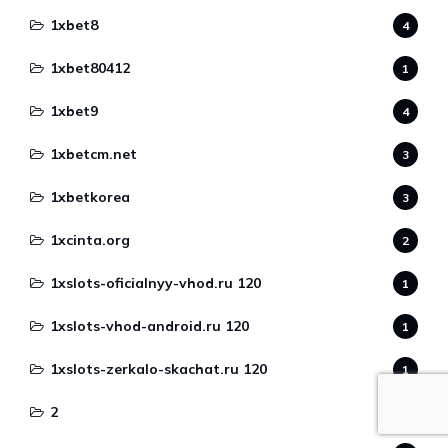
1xbet8
4
1xbet80412
1
1xbet9
4
1xbetcm.net
3
1xbetkorea
3
1xcinta.org
2
1xslots-oficialnyy-vhod.ru 120
1
1xslots-vhod-android.ru 120
1
1xslots-zerkalo-skachat.ru 120
1
2
1