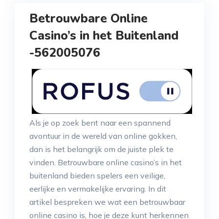
Betrouwbare Online
Casino’s in het Buitenland
-562005076
Als je op zoek bent naar een spannend
avontuur in de wereld van online gokken,
dan is het belangrijk om de juiste plek te
vinden. Betrouwbare online casino’s in het
buitenland bieden spelers een veilige,
eerlijke en vermakelijke ervaring. In dit
artikel bespreken we wat een betrouwbaar
online casino is, hoe je deze kunt herkennen