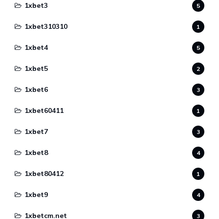
1xbet3
5
1xbet310310
1
1xbet4
5
1xbet5
2
1xbet6
3
1xbet60411
1
1xbet7
3
1xbet8
4
1xbet80412
1
1xbet9
4
1xbetcm.net
3