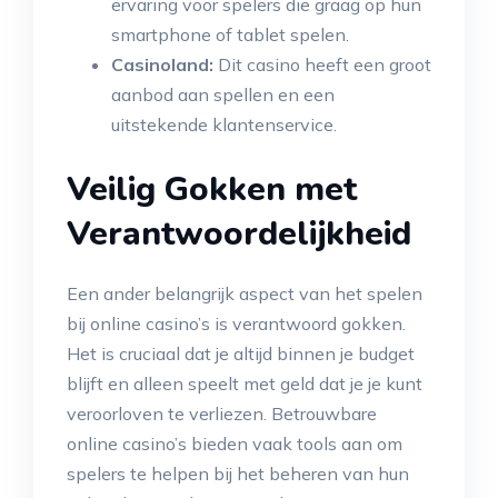
ervaring voor spelers die graag op hun
smartphone of tablet spelen.
Casinoland:
Dit casino heeft een groot
aanbod aan spellen en een
uitstekende klantenservice.
Veilig Gokken met
Verantwoordelijkheid
Een ander belangrijk aspect van het spelen
bij online casino’s is verantwoord gokken.
Het is cruciaal dat je altijd binnen je budget
blijft en alleen speelt met geld dat je je kunt
veroorloven te verliezen. Betrouwbare
online casino’s bieden vaak tools aan om
spelers te helpen bij het beheren van hun