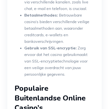
via verschillende kanalen, zoals live
chat, e-mail en telefoon, is cruciaal.
Betaalmethodes:
Betrouwbare
casino’s bieden verschillende veilige
betaalmethoden aan, waaronder
creditcards, e-wallets en
bankoverschrijvingen.
Gebruik van SSL-encryptie:
Zorg
ervoor dat het casino gebruikmaakt
van SSL-encryptietechnologie voor
een veilige overdracht van jouw
persoonlijke gegevens.
Populaire
Buitenlandse Online
Casino’s