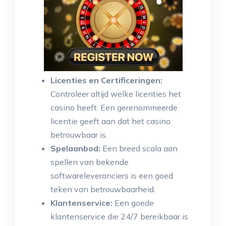
Licenties en Certificeringen:
Controleer altijd welke licenties het
casino heeft. Een gerenommeerde
licentie geeft aan dat het casino
betrouwbaar is.
Spelaanbod:
Een breed scala aan
spellen van bekende
softwareleveranciers is een goed
teken van betrouwbaarheid.
Klantenservice:
Een goede
klantenservice die 24/7 bereikbaar is