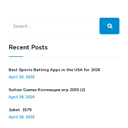
Recent Posts
Best Sports Betting Apps in the USA for 2026
April 30, 2026
Sultan Games Коллекция игр.2030 (2)
April 28, 2026
1xbet .1579
April 28, 2026