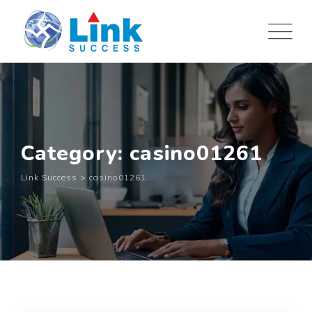
Skip
to
content
Category: casino01261
Link Success
>
casino01261