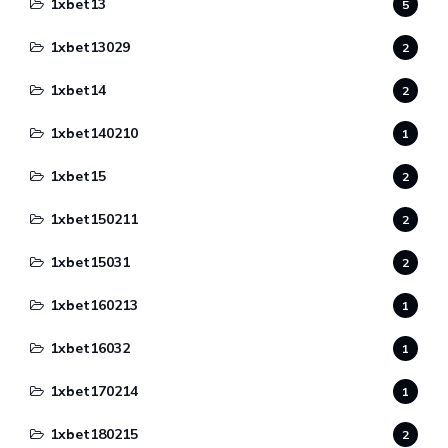
1xbet13
5
1xbet13029
2
1xbet14
2
1xbet140210
1
1xbet15
2
1xbet150211
2
1xbet15031
2
1xbet160213
1
1xbet16032
1
1xbet170214
1
1xbet180215
2