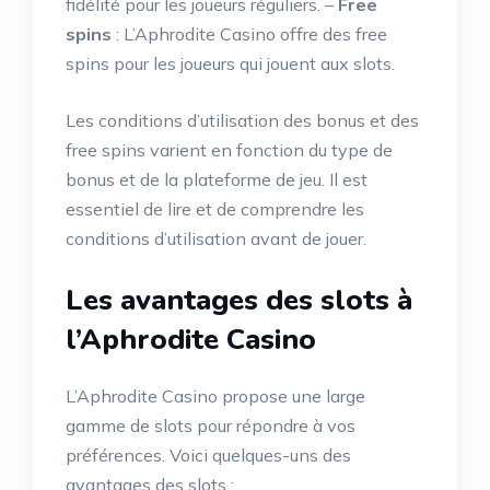
fidélité pour les joueurs réguliers. –
Free
spins
: L’Aphrodite Casino offre des free
spins pour les joueurs qui jouent aux slots.
Les conditions d’utilisation des bonus et des
free spins varient en fonction du type de
bonus et de la plateforme de jeu. Il est
essentiel de lire et de comprendre les
conditions d’utilisation avant de jouer.
Les avantages des slots à
l’Aphrodite Casino
L’Aphrodite Casino propose une large
gamme de slots pour répondre à vos
préférences. Voici quelques-uns des
avantages des slots :