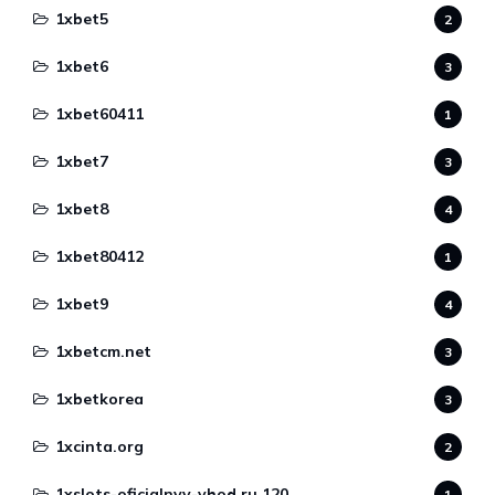
1xbet5
2
1xbet6
3
1xbet60411
1
1xbet7
3
1xbet8
4
1xbet80412
1
1xbet9
4
1xbetcm.net
3
1xbetkorea
3
1xcinta.org
2
1xslots-oficialnyy-vhod.ru 120
1