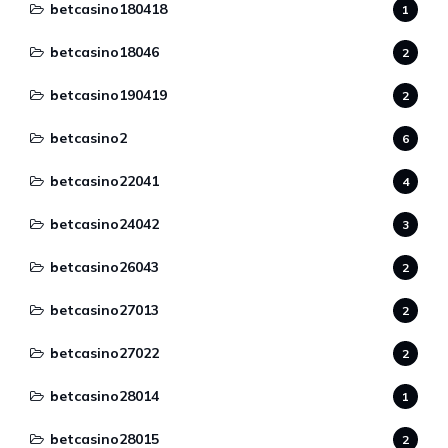
betcasino180418
1
betcasino18046
2
betcasino190419
2
betcasino2
6
betcasino22041
4
betcasino24042
3
betcasino26043
2
betcasino27013
2
betcasino27022
2
betcasino28014
1
betcasino28015
2