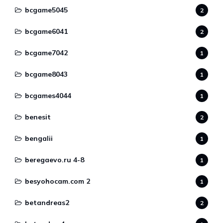
bcgame5045
2
bcgame6041
2
bcgame7042
1
bcgame8043
1
bcgames4044
1
benesit
2
bengalii
1
beregaevo.ru 4-8
1
besyohocam.com 2
1
betandreas2
2