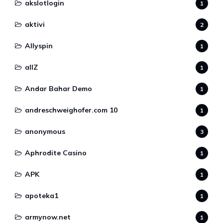
akslotlogin
1
aktivi
2
Allyspin
1
allZ
1
Andar Bahar Demo
1
andreschweighofer.com 10
1
anonymous
3
Aphrodite Casino
1
APK
1
apoteka1
1
armynow.net
1