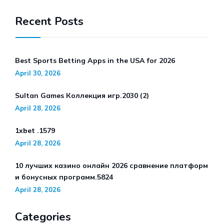
Recent Posts
Best Sports Betting Apps in the USA for 2026
April 30, 2026
Sultan Games Коллекция игр.2030 (2)
April 28, 2026
1xbet .1579
April 28, 2026
10 лучших казино онлайн 2026 сравнение платформ
и бонусных программ.5824
April 28, 2026
Categories