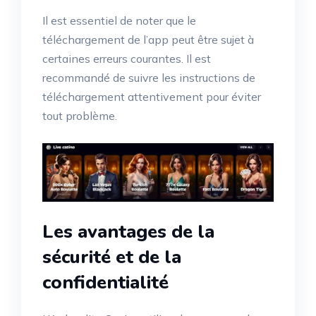
Il est essentiel de noter que le
téléchargement de l’app peut être sujet à
certaines erreurs courantes. Il est
recommandé de suivre les instructions de
téléchargement attentivement pour éviter
tout problème.
Les avantages de la
sécurité et de la
confidentialité