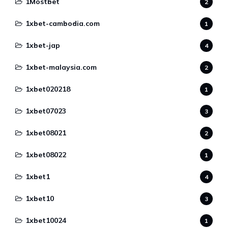
1Mostbet
2
1xbet-cambodia.com
1
1xbet-jap
4
1xbet-malaysia.com
2
1xbet020218
1
1xbet07023
3
1xbet08021
2
1xbet08022
1
1xbet1
4
1xbet10
3
1xbet10024
1