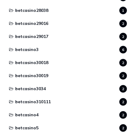
betcasino28038
1
betcasino29016
2
betcasino29017
2
betcasino3
6
betcasino30018
2
betcasino30019
2
betcasino3034
2
betcasino310111
2
betcasino4
2
betcasino5
2