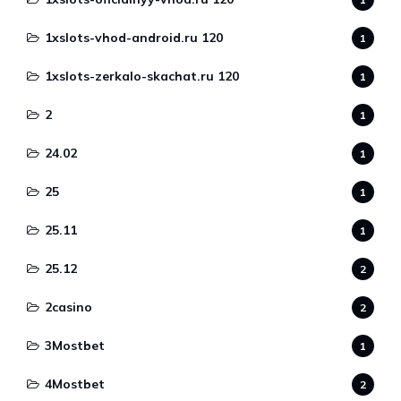
1xslots-vhod-android.ru 120
1
1xslots-zerkalo-skachat.ru 120
1
2
1
24.02
1
25
1
25.11
1
25.12
2
2casino
2
3Mostbet
1
4Mostbet
2