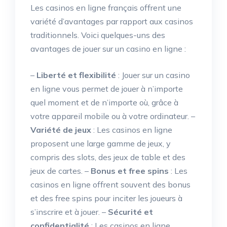
Les casinos en ligne français offrent une
variété d’avantages par rapport aux casinos
traditionnels. Voici quelques-uns des
avantages de jouer sur un casino en ligne :
–
Liberté et flexibilité
: Jouer sur un casino
en ligne vous permet de jouer à n’importe
quel moment et de n’importe où, grâce à
votre appareil mobile ou à votre ordinateur. –
Variété de jeux
: Les casinos en ligne
proposent une large gamme de jeux, y
compris des slots, des jeux de table et des
jeux de cartes. –
Bonus et free spins
: Les
casinos en ligne offrent souvent des bonus
et des free spins pour inciter les joueurs à
s’inscrire et à jouer. –
Sécurité et
confidentialité
: Les casinos en ligne