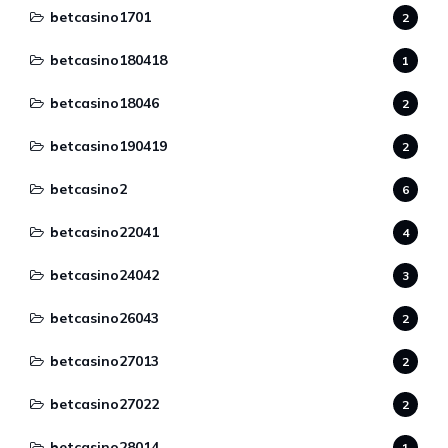
betcasino1701
2
betcasino180418
1
betcasino18046
2
betcasino190419
2
betcasino2
6
betcasino22041
4
betcasino24042
3
betcasino26043
2
betcasino27013
2
betcasino27022
2
betcasino28014
1