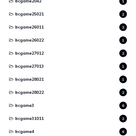
bcgame2042
1
bcgame25021
2
bcgame26011
2
bcgame26022
1
bcgame27012
2
bcgame27013
1
bcgame28021
1
bcgame28022
2
bcgame3
6
bcgame31011
2
bcgame4
6