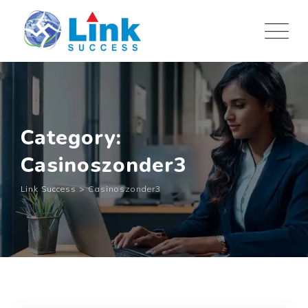
Skip
to
content
Category:
Casinoszonder3
Link Success
>
Casinoszonder3