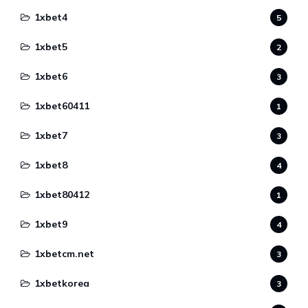
1xbet4
5
1xbet5
2
1xbet6
3
1xbet60411
1
1xbet7
3
1xbet8
4
1xbet80412
1
1xbet9
4
1xbetcm.net
3
1xbetkorea
3