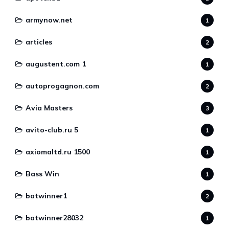
armynow.net
1
articles
2
augustent.com 1
1
autoprogagnon.com
2
Avia Masters
3
avito-club.ru 5
1
axiomaltd.ru 1500
1
Bass Win
1
batwinner1
2
batwinner28032
1