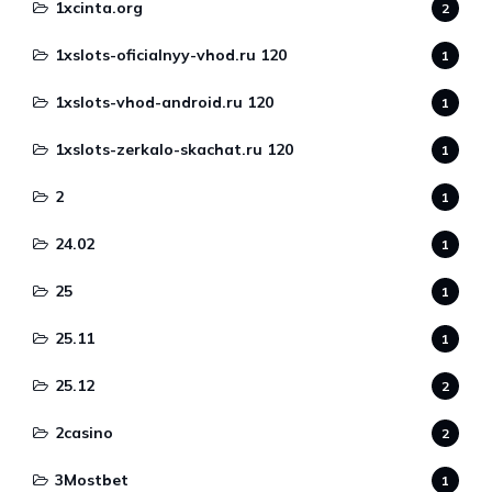
1xcinta.org
2
1xslots-oficialnyy-vhod.ru 120
1
1xslots-vhod-android.ru 120
1
1xslots-zerkalo-skachat.ru 120
1
2
1
24.02
1
25
1
25.11
1
25.12
2
2casino
2
3Mostbet
1