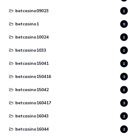
betcasino09023
1
betcasino1
9
betcasino10024
1
betcasino1033
1
betcasino15041
1
betcasino150416
3
betcasino15042
1
betcasino160417
3
betcasino16043
2
betcasino16044
2