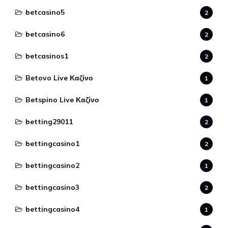
betcasino5
2
betcasino6
2
betcasinos1
2
Betovo Live Καζίνο
1
Betspino Live Καζίνο
1
betting29011
2
bettingcasino1
2
bettingcasino2
1
bettingcasino3
2
bettingcasino4
1