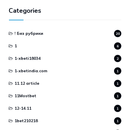
Categories
! Без рубрики
20
1
6
1-xbeti18034
2
1-xbetindia.com
1
11.12 article
1
11Mostbet
1
12-14.11
1
1bet210218
1