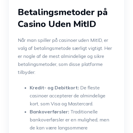
Betalingsmetoder på
Casino Uden MitID
Når man spiller på casinoer uden MitID, er
valg af betalingsmetode særligt vigtigt. Her
er nogle af de mest almindelige og sikre
betalingsmetoder, som disse platforme
tilbyder:
Kredit- og Debitkort:
De fleste
casinoer accepterer de almindelige
kort, som Visa og Mastercard.
Bankoverførsler:
Traditionelle
bankoverførsler er en mulighed, men
de kan være langsommere