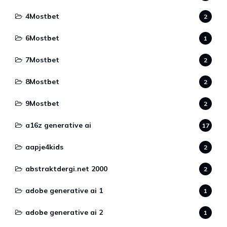
4Mostbet
2
6Mostbet
1
7Mostbet
2
8Mostbet
2
9Mostbet
2
a16z generative ai
17
aapje4kids
2
abstraktdergi.net 2000
2
adobe generative ai 1
1
adobe generative ai 2
1