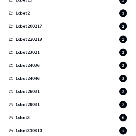
1xbet19
1
1xbet2
3
1xbet200217
2
1xbet220219
1
1xbet23021
2
1xbet24036
2
1xbet24046
3
1xbet26031
2
1xbet29031
2
1xbet3
5
1xbet310310
1