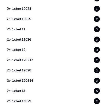
1xbet10024
1
1xbet10025
2
1xbet11
3
1xbet11026
3
1xbet12
4
1xbet120212
2
1xbet12028
2
1xbet120414
3
1xbet13
5
1xbet13029
2