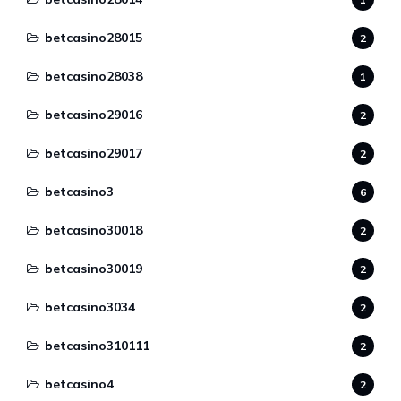
betcasino28015
2
betcasino28038
1
betcasino29016
2
betcasino29017
2
betcasino3
6
betcasino30018
2
betcasino30019
2
betcasino3034
2
betcasino310111
2
betcasino4
2