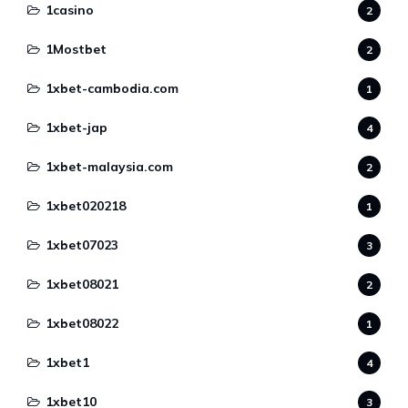
1casino
2
1Mostbet
2
1xbet-cambodia.com
1
1xbet-jap
4
1xbet-malaysia.com
2
1xbet020218
1
1xbet07023
3
1xbet08021
2
1xbet08022
1
1xbet1
4
1xbet10
3