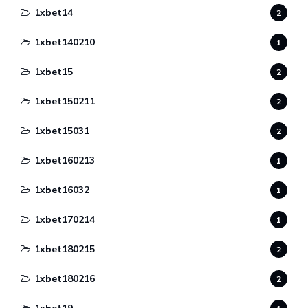
1xbet14
2
1xbet140210
1
1xbet15
2
1xbet150211
2
1xbet15031
2
1xbet160213
1
1xbet16032
1
1xbet170214
1
1xbet180215
2
1xbet180216
2