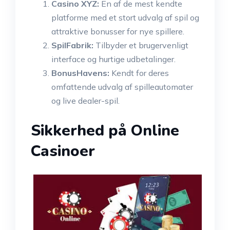
Casino XYZ:
En af de mest kendte
platforme med et stort udvalg af spil og
attraktive bonusser for nye spillere.
SpilFabrik:
Tilbyder et brugervenligt
interface og hurtige udbetalinger.
BonusHavens:
Kendt for deres
omfattende udvalg af spilleautomater
og live dealer-spil.
Sikkerhed på Online
Casinoer