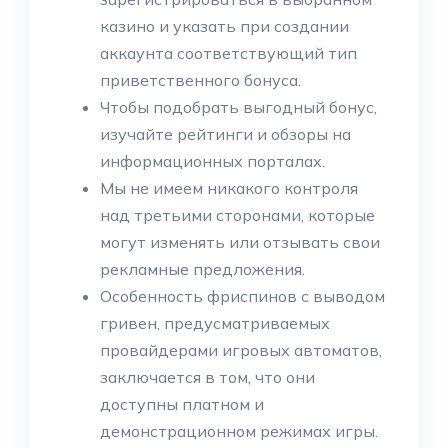
казино и указать при создании
аккаунта соответствующий тип
приветственного бонуса.
Чтобы подобрать выгодный бонус,
изучайте рейтинги и обзоры на
информационных порталах.
Мы не имеем никакого контроля
над третьими сторонами, которые
могут изменять или отзывать свои
рекламные предложения.
Особенность фриспинов с выводом
гривен, предусматриваемых
провайдерами игровых автоматов,
заключается в том, что они
доступны платном и
демонстрационном режимах игры.