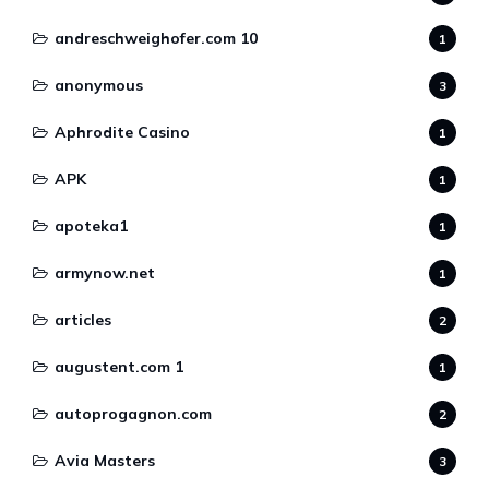
andreschweighofer.com 10
1
anonymous
3
Aphrodite Casino
1
APK
1
apoteka1
1
armynow.net
1
articles
2
augustent.com 1
1
autoprogagnon.com
2
Avia Masters
3