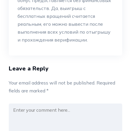
бонус предоставляется без финансовых
обязательств. Да, выигрыш с
бесплатных вращений считается
реальным, его можно вывести после
выполнения всех условий по отыгрышу
и прохождения верификации.
Leave a Reply
Your email address will not be published.
Required
fields are marked
*