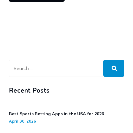
Alternative:
Recent Posts
Best Sports Betting Apps in the USA for 2026
April 30, 2026