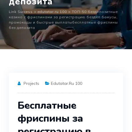
депозита
Link Success
>
edutatar.ru 100
>
ТОП-50 бездепозитные
казино с фриспинами за регистрацию бездеп бонусы,
промокоды и быстрые выплатыбесплатные фриспины
без депозита
Projects
Edutatar.ru 100
Бесплатные
фриспины за
регистрацию в