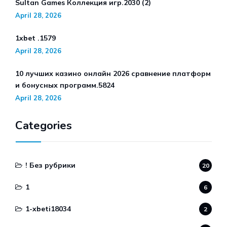
Sultan Games Коллекция игр.2030 (2)
April 28, 2026
1xbet .1579
April 28, 2026
10 лучших казино онлайн 2026 сравнение платформ
и бонусных программ.5824
April 28, 2026
Categories
! Без рубрики
20
1
6
1-xbeti18034
2