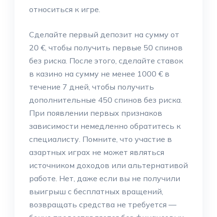
относиться к игре.
Сделайте первый депозит на сумму от
20 €, чтобы получить первые 50 спинов
без риска. После этого, сделайте ставок
в казино на сумму не менее 1000 € в
течение 7 дней, чтобы получить
дополнительные 450 спинов без риска.
При появлении первых признаков
зависимости немедленно обратитесь к
специалисту. Помните, что участие в
азартных играх не может являться
источником доходов или альтернативой
работе. Нет, даже если вы не получили
выигрыш с бесплатных вращений,
возвращать средства не требуется —