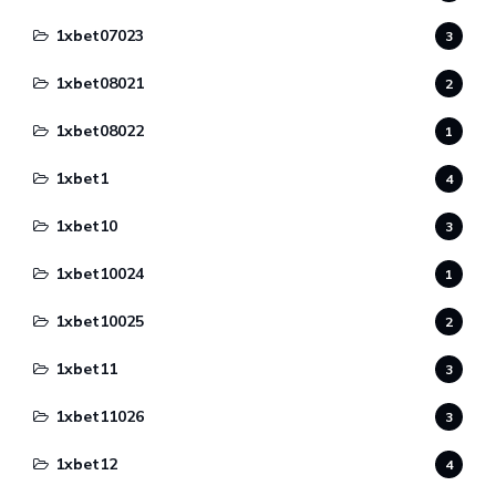
1xbet07023
3
1xbet08021
2
1xbet08022
1
1xbet1
4
1xbet10
3
1xbet10024
1
1xbet10025
2
1xbet11
3
1xbet11026
3
1xbet12
4