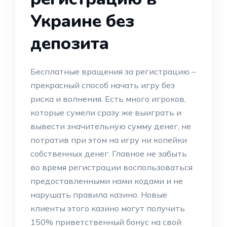
Украине без
депозита
Бесплатные вращения за регистрацию –
прекрасный способ начать игру без
риска и волнения. Есть много игроков,
которые сумели сразу же выиграть и
вывести значительную сумму денег, не
потратив при этом на игру ни копейки
собственных денег. Главное не забыть
во время регистрации воспользоваться
предоставленными нами кодами и не
нарушать правила казино. Новые
клиенты этого казино могут получить
150% приветственный бонус на свой