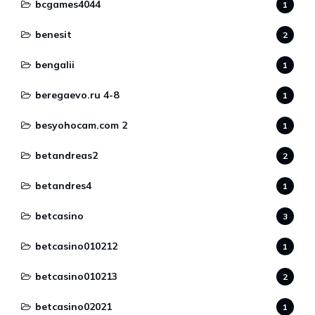
bcgames4044
1
benesit
2
bengalii
1
beregaevo.ru 4-8
1
besyohocam.com 2
1
betandreas2
2
betandres4
1
betcasino
3
betcasino010212
1
betcasino010213
2
betcasino02021
1