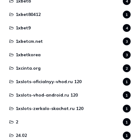
1xbet8
4
1xbet80412
1
1xbet9
4
1xbetcm.net
3
1xbetkorea
3
1xcinta.org
2
1xslots-oficialnyy-vhod.ru 120
1
1xslots-vhod-android.ru 120
1
1xslots-zerkalo-skachat.ru 120
1
2
1
24.02
1