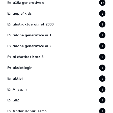
a16z generative ai
17
aapje4kids
2
abstraktdergi.net 2000
2
adobe generative ai 1
1
adobe generative ai 2
1
ai chatbot bard 3
2
akslotlogin
1
aktivi
2
Allyspin
1
allZ
1
Andar Bahar Demo
1