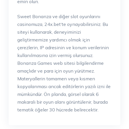
emin olun.
Sweet Bonanza ve diğer slot oyunlarını
casinomuza, 24x.bet‘te oynayabilirsiniz. Bu
siteyi kullanarak, deneyiminizi
geliştirmemize yardımcı olmak için
çerezlerin, IP adresinin ve konum verilerinin
kullanılmasına izin vermiş olursunuz.
Bonanza Games web sitesi bilgilendirme
amaçlıdır ve para için oyun yürütmez.
Materyallerin tamamen veya kısmen
kopyalanması ancak editörlerin yazılı izni ile
mümkündür. Ön planda, görsel olarak 6
makaralı bir oyun alanı görüntülenir, burada
tematik öğeler 30 hücrede belirecektir.