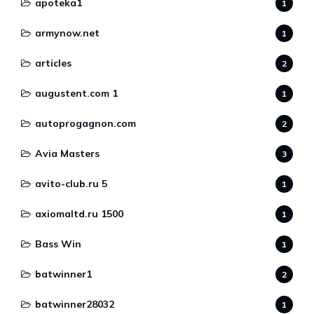
apoteka1
1
armynow.net
1
articles
2
augustent.com 1
1
autoprogagnon.com
2
Avia Masters
3
avito-club.ru 5
1
axiomaltd.ru 1500
1
Bass Win
1
batwinner1
2
batwinner28032
1