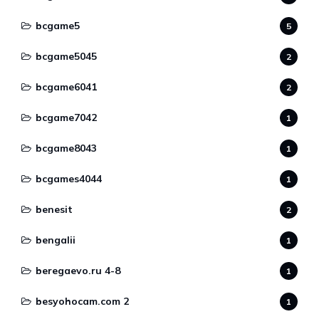
bcgame5
5
bcgame5045
2
bcgame6041
2
bcgame7042
1
bcgame8043
1
bcgames4044
1
benesit
2
bengalii
1
beregaevo.ru 4-8
1
besyohocam.com 2
1