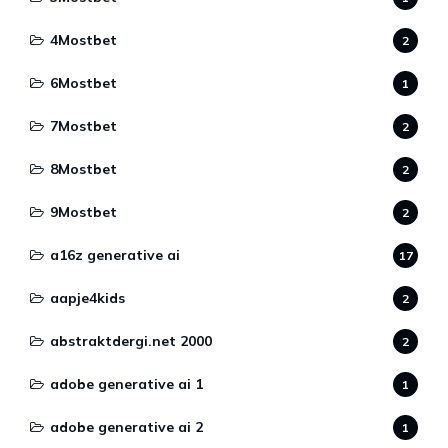
4Mostbet
2
6Mostbet
1
7Mostbet
2
8Mostbet
2
9Mostbet
2
a16z generative ai
17
aapje4kids
2
abstraktdergi.net 2000
2
adobe generative ai 1
1
adobe generative ai 2
1