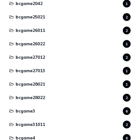
bcgame2042
1
bcgame25021
2
bcgame26011
2
bcgame26022
1
bcgame27012
2
bcgame27013
1
bcgame28021
1
bcgame28022
2
bcgame3
6
bcgame31011
2
bcgame4
6