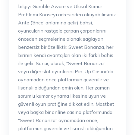
bilgiyi Gamble Aware ve Ulusal Kumar
Problemi Konseyi adresinden okuyabilirsiniz.
Ante (‘önce’ anlamına gelir) bahsi,
oyuncuların rastgele çarpan çarpanlarını
önceden seçmelerine olanak sağlayan
benzersiz bir özelliktir. Sweet Bonanza, her
birinin kendi avantajları olan iki farklı bahis
ile gelir. Sonuç olarak, “Sweet Bonanza”
veya diğer slot oyunlarını Pin-Up Casino’da
oynamadan önce platformun güvenilir ve
lisanslı olduğundan emin olun. Her zaman
sorumlu kumar oynama ilkesine uyun ve
güvenli oyun pratiğine dikkat edin. Mostbet
veya başka bir online casino platformunda
“Sweet Bonanza” oynamadan önce,
platformun güvenilir ve lisanslı olduğundan