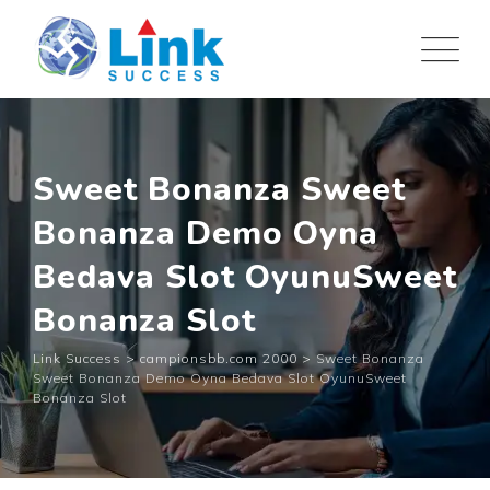
Skip
to
content
Sweet Bonanza Sweet
Bonanza Demo Oyna
Bedava Slot OyunuSweet
Bonanza Slot
Link Success
>
campionsbb.com 2000
>
Sweet Bonanza
Sweet Bonanza Demo Oyna Bedava Slot OyunuSweet
Bonanza Slot