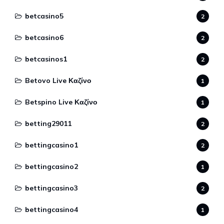
betcasino5
2
betcasino6
2
betcasinos1
2
Betovo Live Καζίνο
1
Betspino Live Καζίνο
1
betting29011
2
bettingcasino1
2
bettingcasino2
1
bettingcasino3
2
bettingcasino4
1