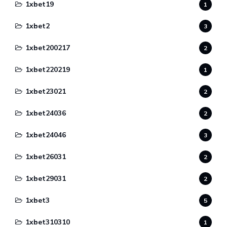
1xbet19
1
1xbet2
3
1xbet200217
2
1xbet220219
1
1xbet23021
2
1xbet24036
2
1xbet24046
3
1xbet26031
2
1xbet29031
2
1xbet3
5
1xbet310310
1