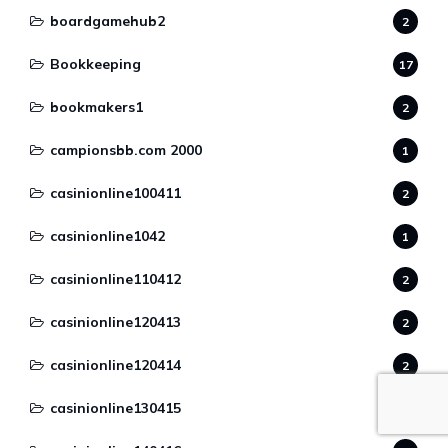
boardgamehub2
2
Bookkeeping
17
bookmakers1
2
campionsbb.com 2000
1
casinionline100411
2
casinionline1042
1
casinionline110412
2
casinionline120413
2
casinionline120414
2
casinionline130415
2