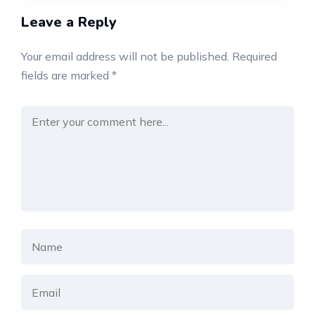
Leave a Reply
Your email address will not be published.
Required
fields are marked
*