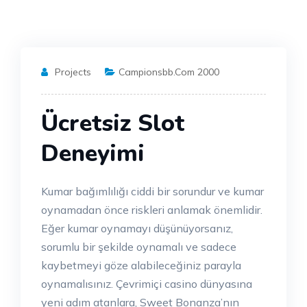
Projects
Campionsbb.com 2000
Ücretsiz Slot
Deneyimi
Kumar bağımlılığı ciddi bir sorundur ve kumar
oynamadan önce riskleri anlamak önemlidir.
Eğer kumar oynamayı düşünüyorsanız,
sorumlu bir şekilde oynamalı ve sadece
kaybetmeyi göze alabileceğiniz parayla
oynamalısınız. Çevrimiçi casino dünyasına
yeni adım atanlara, Sweet Bonanza’nın