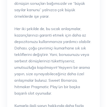
dönüşün sonuçları bağımsızdır ve “büyük
sayılar kanunu” yalnızca çok büyük
örneklerde işe yarar.
Her iki şekilde de, bu sıcak anlaşmalar,
kazançlarınızı garanti etmek için daha az
depozitonuzu kullanmanıza yardımcı olabilir.
Dahası, çoğu çevrimiçi kumarhane sık sık
tekliflerini değiştirir. Yani, bonusunuzu veya
serbest dönüşlerinizi tükettiyseniz,
umutsuzluğa kapılmayın! Yepyeni bir arama
yapın, size oynayabileceğiniz daha özel
anlaşmalar buluruz. Sweet Bonanza,
hitmaker Pragmatic Play’ün bir başka
başarılı slot oyunudur.
Kumarla ilgili sorun hakkında daha fazla