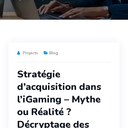
Projects
Blog
Stratégie
d’acquisition dans
l’iGaming – Mythe
ou Réalité ?
Décryptage des