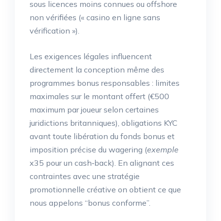
sous licences moins connues ou offshore
non vérifiées (« casino en ligne sans
vérification »).
Les exigences légales influencent
directement la conception même des
programmes bonus responsables : limites
maximales sur le montant offert (€500
maximum par joueur selon certaines
juridictions britanniques), obligations KYC
avant toute libération du fonds bonus et
imposition précise du wagering (
exemple
x35 pour un cash‑back). En alignant ces
contraintes avec une stratégie
promotionnelle créative on obtient ce que
nous appelons “bonus conforme”.