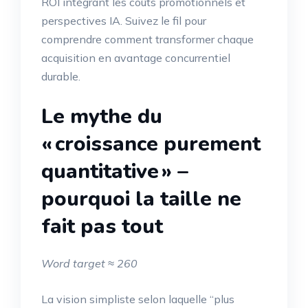
ROI intégrant les coûts promotionnels et
perspectives IA. Suivez le fil pour
comprendre comment transformer chaque
acquisition en avantage concurrentiel
durable.
Le mythe du
« croissance purement
quantitative » –
pourquoi la taille ne
fait pas tout
Word target ≈ 260
La vision simpliste selon laquelle “plus