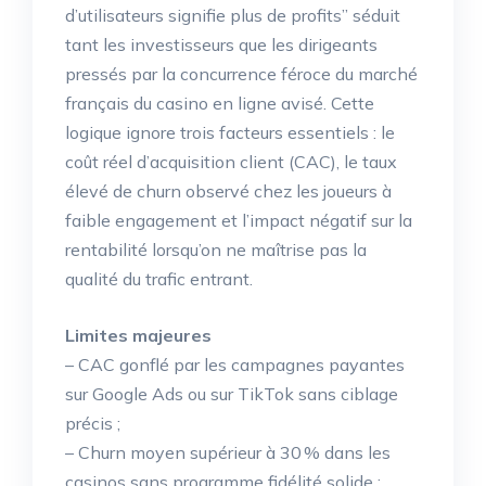
d’utilisateurs signifie plus de profits” séduit
tant les investisseurs que les dirigeants
pressés par la concurrence féroce du marché
français du casino en ligne avisé. Cette
logique ignore trois facteurs essentiels : le
coût réel d’acquisition client (CAC), le taux
élevé de churn observé chez les joueurs à
faible engagement et l’impact négatif sur la
rentabilité lorsqu’on ne maîtrise pas la
qualité du trafic entrant.
Limites majeures
– CAC gonflé par les campagnes payantes
sur Google Ads ou sur TikTok sans ciblage
précis ;
– Churn moyen supérieur à 30 % dans les
casinos sans programme fidélité solide ;