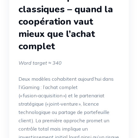
classiques – quand la
coopération vaut
mieux que l’achat
complet
Word target ≈ 340
Deux modèles cohabitent aujourd’hui dans
l’iGaming : l’achat complet
(« fusion‑acquisition ») et le partenariat
stratégique (« joint‑venture », licence
technologique ou partage de portefeuille
client ). La première approche promet un
contrôle total mais implique un
investissement initial lourd ainsi qu’un risque