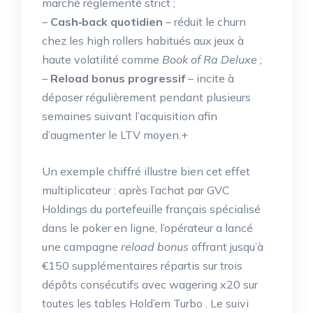
marché réglementé strict ;
–
Cash‑back quotidien
– réduit le churn
chez les high rollers habitués aux jeux à
haute volatilité comme
Book of Ra Deluxe
;
–
Reload bonus progressif
– incite à
déposer régulièrement pendant plusieurs
semaines suivant l’acquisition afin
d’augmenter le LTV moyen.+
Un exemple chiffré illustre bien cet effet
multiplicateur : après l’achat par GVC
Holdings du portefeuille français spécialisé
dans le poker en ligne, l’opérateur a lancé
une campagne
reload bonus
offrant jusqu’à
€150 supplémentaires répartis sur trois
dépôts consécutifs avec wagering x20 sur
toutes les tables Hold’em Turbo . Le suivi