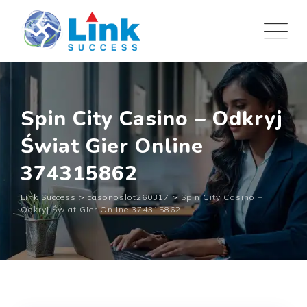
Skip
to
content
Spin City Casino – Odkryj
Świat Gier Online
374315862
Link Success
>
casonoslot260317
>
Spin City Casino –
Odkryj Świat Gier Online 374315862