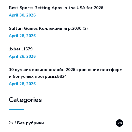
Best Sports Betting Apps in the USA for 2026
April 30, 2026
Sultan Games Коллекция игр.2030 (2)
April 28, 2026
1xbet .1579
April 28, 2026
10 лучших казино онлайн 2026 сравнение платформ
и бонусных программ.5824
April 28, 2026
Categories
! Без рубрики
20