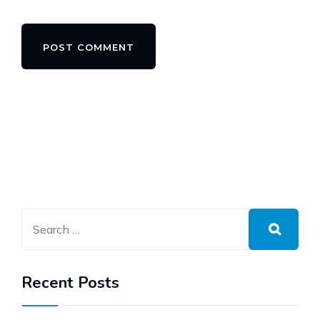
Alternative:
Recent Posts