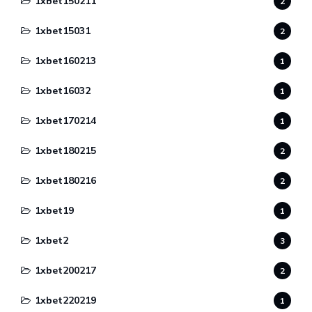
1xbet150211
2
1xbet15031
2
1xbet160213
1
1xbet16032
1
1xbet170214
1
1xbet180215
2
1xbet180216
2
1xbet19
1
1xbet2
3
1xbet200217
2
1xbet220219
1