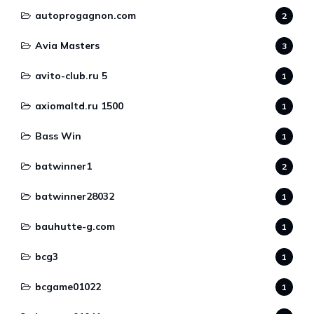
autoprogagnon.com
2
Avia Masters
3
avito-club.ru 5
1
axiomaltd.ru 1500
1
Bass Win
1
batwinner1
2
batwinner28032
1
bauhutte-g.com
1
bcg3
1
bcgame01022
1