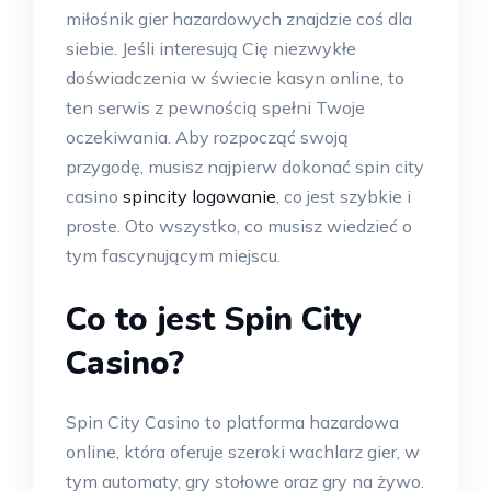
miłośnik gier hazardowych znajdzie coś dla
siebie. Jeśli interesują Cię niezwykłe
doświadczenia w świecie kasyn online, to
ten serwis z pewnością spełni Twoje
oczekiwania. Aby rozpocząć swoją
przygodę, musisz najpierw dokonać spin city
casino
spincity logowanie
, co jest szybkie i
proste. Oto wszystko, co musisz wiedzieć o
tym fascynującym miejscu.
Co to jest Spin City
Casino?
Spin City Casino to platforma hazardowa
online, która oferuje szeroki wachlarz gier, w
tym automaty, gry stołowe oraz gry na żywo.