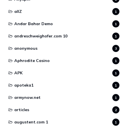
allZ
1
Andar Bahar Demo
1
andreschweighofer.com 10
1
anonymous
3
Aphrodite Casino
1
APK
1
apoteka1
1
armynow.net
1
articles
2
augustent.com 1
1