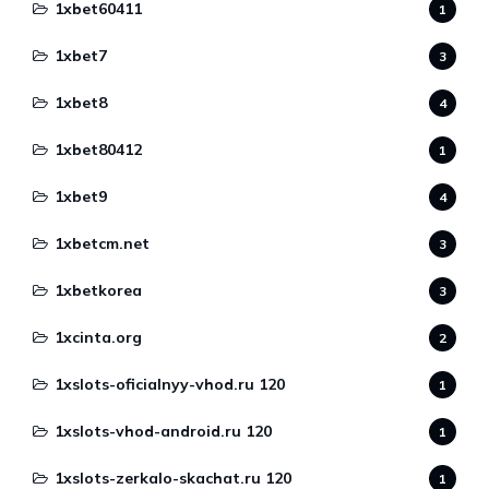
1xbet60411
1
1xbet7
3
1xbet8
4
1xbet80412
1
1xbet9
4
1xbetcm.net
3
1xbetkorea
3
1xcinta.org
2
1xslots-oficialnyy-vhod.ru 120
1
1xslots-vhod-android.ru 120
1
1xslots-zerkalo-skachat.ru 120
1