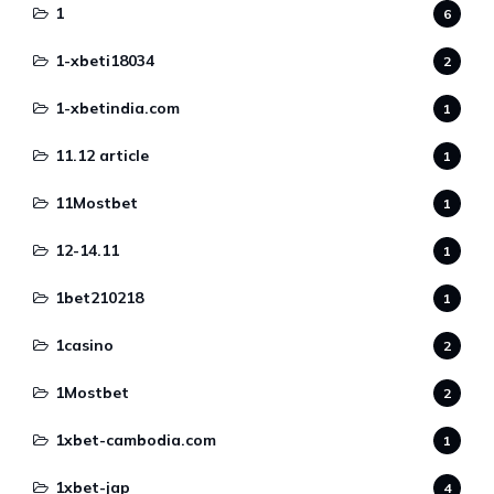
1
6
1-xbeti18034
2
1-xbetindia.com
1
11.12 article
1
11Mostbet
1
12-14.11
1
1bet210218
1
1casino
2
1Mostbet
2
1xbet-cambodia.com
1
1xbet-jap
4