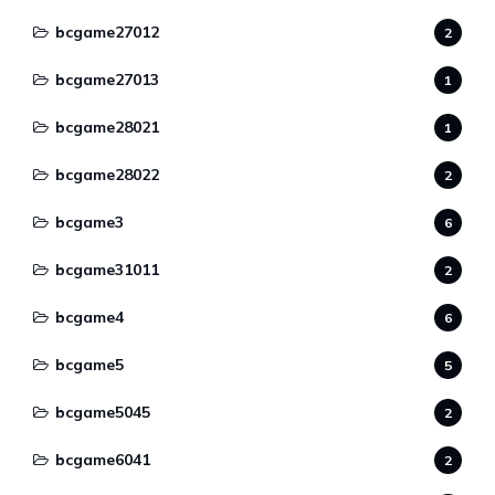
bcgame27012
2
bcgame27013
1
bcgame28021
1
bcgame28022
2
bcgame3
6
bcgame31011
2
bcgame4
6
bcgame5
5
bcgame5045
2
bcgame6041
2