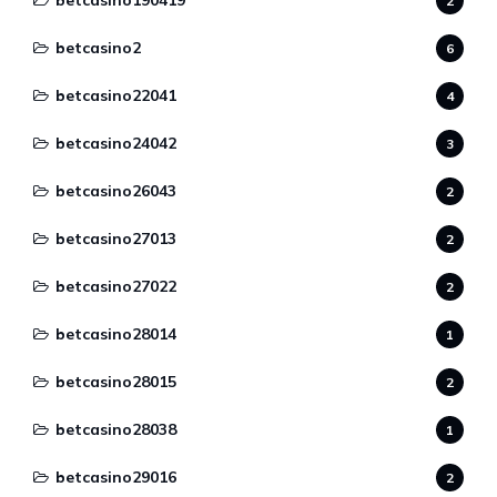
betcasino190419
2
betcasino2
6
betcasino22041
4
betcasino24042
3
betcasino26043
2
betcasino27013
2
betcasino27022
2
betcasino28014
1
betcasino28015
2
betcasino28038
1
betcasino29016
2