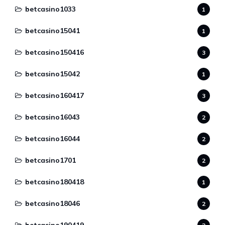
betcasino1033
1
betcasino15041
1
betcasino150416
3
betcasino15042
1
betcasino160417
3
betcasino16043
2
betcasino16044
2
betcasino1701
2
betcasino180418
1
betcasino18046
2