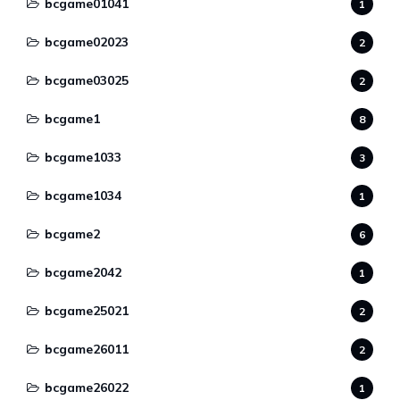
bcgame01041
1
bcgame02023
2
bcgame03025
2
bcgame1
8
bcgame1033
3
bcgame1034
1
bcgame2
6
bcgame2042
1
bcgame25021
2
bcgame26011
2
bcgame26022
1