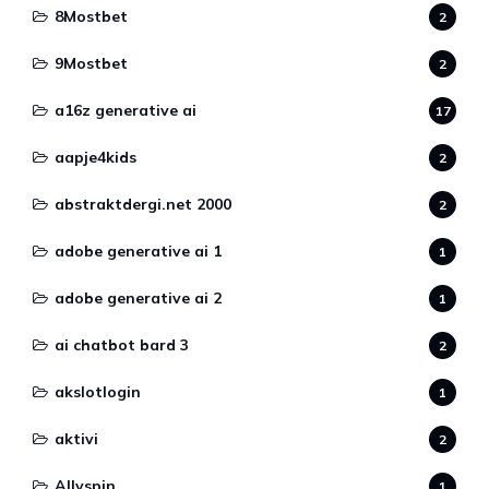
8Mostbet
2
9Mostbet
2
a16z generative ai
17
aapje4kids
2
abstraktdergi.net 2000
2
adobe generative ai 1
1
adobe generative ai 2
1
ai chatbot bard 3
2
akslotlogin
1
aktivi
2
Allyspin
1