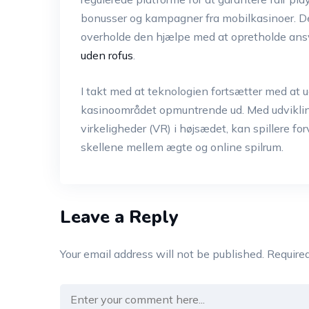
bonusser og kampagner fra mobilkasinoer. De
overholde den hjælpe med at opretholde ansvar
uden rofus
.
I takt med at teknologien fortsætter med at u
kasinoområdet opmuntrende ud. Med udvikling
virkeligheder (VR) i højsædet, kan spillere fo
skellene mellem ægte og online spilrum.
Leave a Reply
Your email address will not be published.
Required