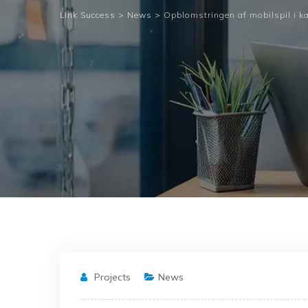
Link Success
>
News
>
Opblomstringen af ​​mobilspil i k
Projects
News