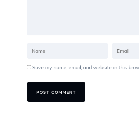
Save my name, email, and website in this brow
Alternative: