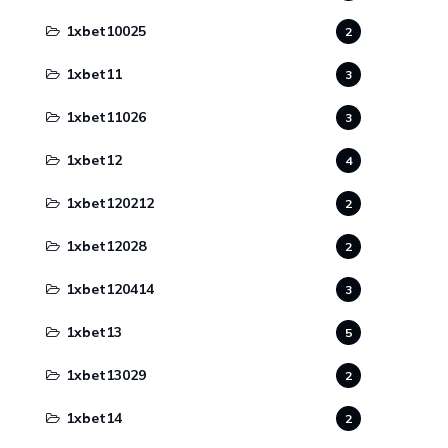
1xbet10025
2
1xbet11
3
1xbet11026
3
1xbet12
4
1xbet120212
2
1xbet12028
2
1xbet120414
3
1xbet13
5
1xbet13029
2
1xbet14
2