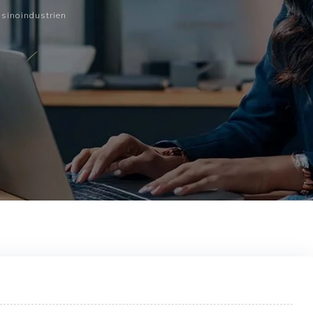
asinoindustrien