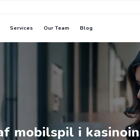
Services
Our Team
Blog
 ​​mobilspil i kasinoi