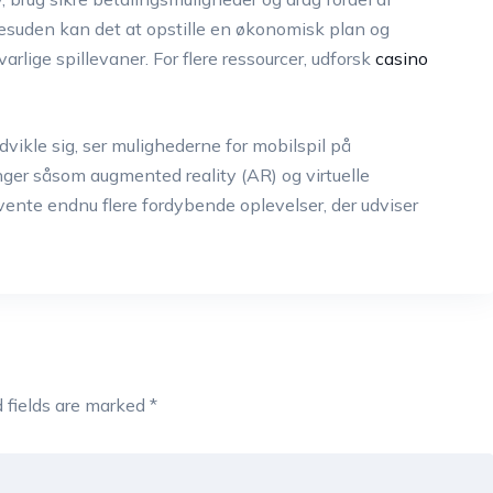
suden kan det at opstille en økonomisk plan og
lige spillevaner. For flere ressourcer, udforsk
casino
dvikle sig, ser mulighederne for mobilspil på
er såsom augmented reality (AR) og virtuelle
rvente endnu flere fordybende oplevelser, der udviser
 fields are marked
*