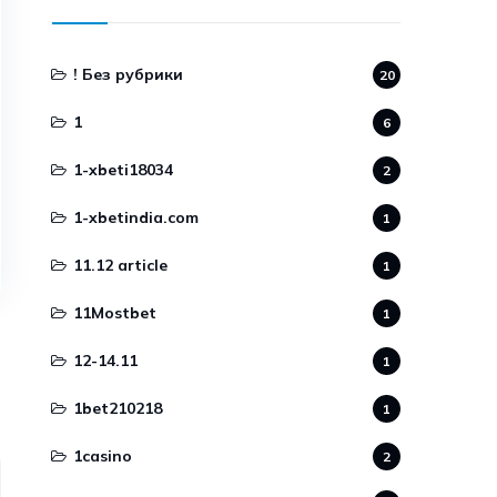
! Без рубрики
20
1
6
1-xbeti18034
2
1-xbetindia.com
1
11.12 article
1
11Mostbet
1
12-14.11
1
1bet210218
1
1casino
2