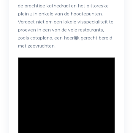
de prachtige kathedraal en het pittoreske
plein zijn enkele van de hoogtepunten.
Vergeet niet om een lokale visspecialiteit te
proeven in een van de vele restaurants,
zoals cataplana, een heerlijk gerecht bereid
met zeevruchten.