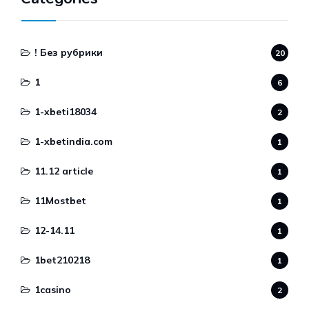
! Без рубрики
20
1
6
1-xbeti18034
2
1-xbetindia.com
1
11.12 article
1
11Mostbet
1
12-14.11
1
1bet210218
1
1casino
2