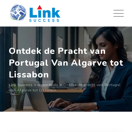
Skip
to
content
Ontdek de Pracht van
Portugal Van Algarve tot
Lissabon
Link Success
>
aapje4kids
>
Ontdek de Pracht van Portugal
Van Algarve tot Lissabon