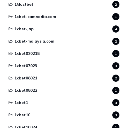
1Mostbet
2
1xbet-cambodia.com
1
1xbet-jap
4
1xbet-malaysia.com
2
1xbet020218
1
1xbet07023
3
1xbet08021
2
1xbet08022
1
1xbet1
4
1xbet10
3
1xbet10024
1