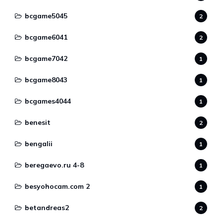
bcgame5045
2
bcgame6041
2
bcgame7042
1
bcgame8043
1
bcgames4044
1
benesit
2
bengalii
1
beregaevo.ru 4-8
1
besyohocam.com 2
1
betandreas2
2