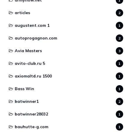
1
articles
2
augustent.com 1
1
autoprogagnon.com
2
Avia Masters
3
avito-club.ru 5
1
axiomaltd.ru 1500
1
Bass Win
1
batwinner1
2
batwinner28032
1
bauhutte-g.com
1