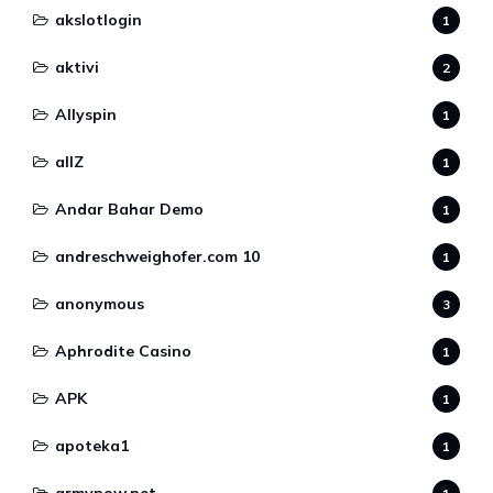
akslotlogin
1
aktivi
2
Allyspin
1
allZ
1
Andar Bahar Demo
1
andreschweighofer.com 10
1
anonymous
3
Aphrodite Casino
1
APK
1
apoteka1
1
armynow.net