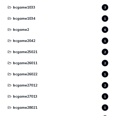
bcgame1033
3
bcgame1034
1
bcgame2
6
bcgame2042
1
bcgame25021
2
bcgame26011
2
bcgame26022
1
bcgame27012
2
bcgame27013
1
bcgame28021
1