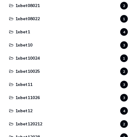
1xbet08021
2
1xbet08022
1
1xbet1
4
1xbet10
3
1xbet10024
1
1xbet10025
2
1xbet11
3
1xbet11026
3
1xbet12
4
1xbet120212
2
1xbet12028