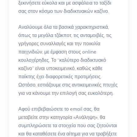
ξεκινήσετε εύκολα και με ασφάλεια το ταξίδι
σας στον κόσμο των διαδικτυακών καζίνο.
Αναλύουμε όλα τα βασικά χαρακτηριστικά,
όπως τα μεγάλα τζάκποτ, τις ανταμοιβές, τις
γρήγορες συναλλαγές και την ποικιλία
παιχνιδιών, με έμφαση στους online
κουλοχέρηδες. Το “καλύτερο διαδικτυακό
καζίνο” είναι υποκειμενικό, καθώς κάθε
παίκτης έχει διαφορετικές προτιμήσεις.
Ωστόσο, εστιάζουμε στις αντικειμενικές πτυχές
για να κάνουμε την επιλογή σας ευκολότερη.
Αφού επιβεβαιώσετε το email σας, θα
μεταβείτε στην κατηγορία «Ανάληψη», θα
συμπληρώσετε τα στοιχεία που σας ζητούνται
και θα καταθέσετε ένα αίτημα για να τραβήξετε