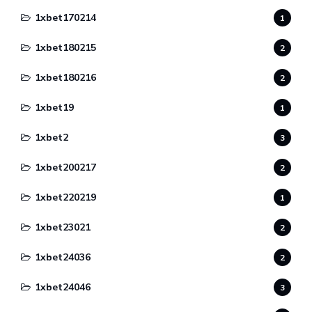
1xbet170214
1
1xbet180215
2
1xbet180216
2
1xbet19
1
1xbet2
3
1xbet200217
2
1xbet220219
1
1xbet23021
2
1xbet24036
2
1xbet24046
3