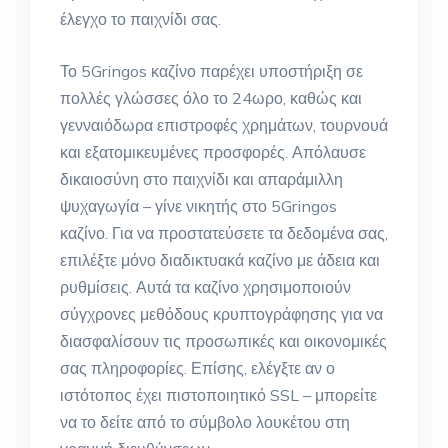
έλεγχο το παιχνίδι σας.
Το 5Gringos καζίνο παρέχει υποστήριξη σε
πολλές γλώσσες όλο το 24ωρο, καθώς και
γενναιόδωρα επιστροφές χρημάτων, τουρνουά
και εξατομικευμένες προσφορές. Απόλαυσε
δικαιοσύνη στο παιχνίδι και απαράμιλλη
ψυχαγωγία – γίνε νικητής στο 5Gringos
καζίνο. Για να προστατεύσετε τα δεδομένα σας,
επιλέξτε μόνο διαδικτυακά καζίνο με άδεια και
ρυθμίσεις. Αυτά τα καζίνο χρησιμοποιούν
σύγχρονες μεθόδους κρυπτογράφησης για να
διασφαλίσουν τις προσωπικές και οικονομικές
σας πληροφορίες. Επίσης, ελέγξτε αν ο
ιστότοπος έχει πιστοποιητικό SSL – μπορείτε
να το δείτε από το σύμβολο λουκέτου στη