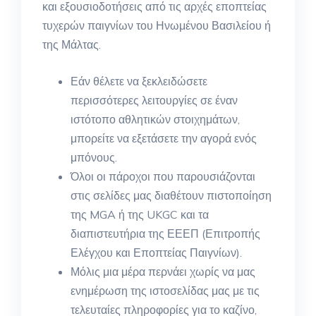
και εξουσιοδοτήσεις από τις αρχές εποπτείας
τυχερών παιγνίων του Ηνωμένου Βασιλείου ή
της Μάλτας.
Εάν θέλετε να ξεκλειδώσετε
περισσότερες λειτουργίες σε έναν
ιστότοπο αθλητικών στοιχημάτων,
μπορείτε να εξετάσετε την αγορά ενός
μπόνους.
Όλοι οι πάροχοι που παρουσιάζονται
στις σελίδες μας διαθέτουν πιστοποίηση
της MGA ή της UKGC και τα
διαπιστευτήρια της ΕΕΕΠ (Επιτροπής
Ελέγχου και Εποπτείας Παιγνίων).
Μόλις μια μέρα περνάει χωρίς να μας
ενημέρωση της ιστοσελίδας μας με τις
τελευταίες πληροφορίες για το καζίνο,