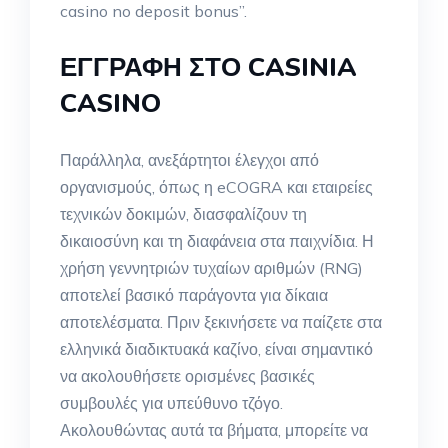
casino no deposit bonus”.
ΕΓΓΡΑΦΗ ΣΤΟ CASINIA
CASINO
Παράλληλα, ανεξάρτητοι έλεγχοι από
οργανισμούς, όπως η eCOGRA και εταιρείες
τεχνικών δοκιμών, διασφαλίζουν τη
δικαιοσύνη και τη διαφάνεια στα παιχνίδια. Η
χρήση γεννητριών τυχαίων αριθμών (RNG)
αποτελεί βασικό παράγοντα για δίκαια
αποτελέσματα. Πριν ξεκινήσετε να παίζετε στα
ελληνικά διαδικτυακά καζίνο, είναι σημαντικό
να ακολουθήσετε ορισμένες βασικές
συμβουλές για υπεύθυνο τζόγο.
Ακολουθώντας αυτά τα βήματα, μπορείτε να