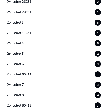
1xbet26031
2
1xbet29031
2
1xbet3
5
1xbet310310
1
1xbet4
5
1xbet5
2
1xbet6
3
1xbet60411
1
1xbet7
3
1xbet8
4
1xbet80412
1