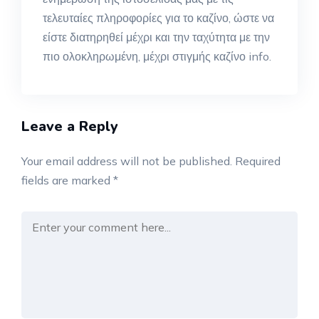
τελευταίες πληροφορίες για το καζίνο, ώστε να
είστε διατηρηθεί μέχρι και την ταχύτητα με την
πιο ολοκληρωμένη, μέχρι στιγμής καζίνο info.
Leave a Reply
Your email address will not be published.
Required
fields are marked
*