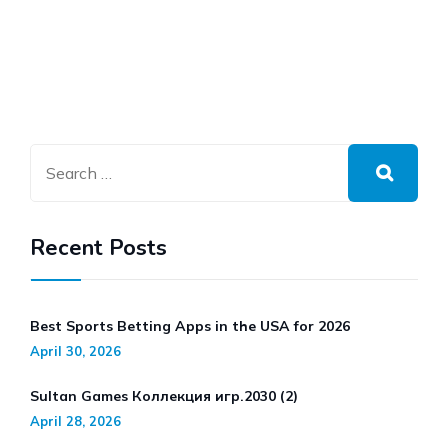
Recent Posts
Best Sports Betting Apps in the USA for 2026
April 30, 2026
Sultan Games Коллекция игр.2030 (2)
April 28, 2026