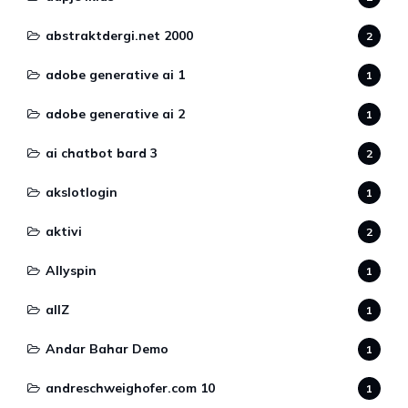
abstraktdergi.net 2000
2
adobe generative ai 1
1
adobe generative ai 2
1
ai chatbot bard 3
2
akslotlogin
1
aktivi
2
Allyspin
1
allZ
1
Andar Bahar Demo
1
andreschweighofer.com 10
1