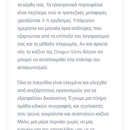
τα κέρδη σας. Τα ηλεκτρονικά πορτοφόλια
είναι ταχύτερα, ενώ οι τραπεζικές μεταφορές
χρειάζονται 3-5 εργάσιμες. Υπάρχουν
ημερήσια και μηνιαία όρια ανάληψης που
εξαρτώνται από το επίπεδο του λογαριασμού
σας και τη μέθοδο πληρωμής. Αν και αρκετά
νέο, το καζίνο της Dragon Slots δείχνει οτι
μπορεί να ανταποκριθεί στα στάνταρ του
ανταγωνισμού.
Όλα τα παιχνίδια είναι ελεγμένα και ελεγχθεί
από ανεξάρτητους οργανισμούς για να
εξασφαλίσει δικαιοσύνη. Έχουμε μια πλήρη
ομάδα ειδικών συγγραφείς και σχολιαστές
που τρώνε, κοιμούνται και αναπνέουν καζίνο.
Μόλις μια μέρα περνάει χωρίς να μας
ενημέρωση της ιστοσελίδας μας με τις