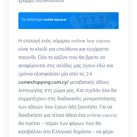
γραμμή διευθύνσεων.
Η επιλογή ενός νόμιμου online live casino
είναι το κλειδί για υπεύθυνο και ευχάριστο
παιχνίδι. Όλα τα καζίνο που θα βρείτε να
αναφέρονται στις σελίδες μας έχουν εδώ και
χρόνια εξασφαλίσει μία από τις 24
comeshipping.com.cy/
μεταβατικές άδειες
λειτουργίας στη χώρα μας. Και σχεδόν όλα θα
συμμετέχουν στις διαδικασίες μονιμοποίησης
των αδειών που έχουν ήδη ξεκινήσει. Για να
διεκδικήσει μια τέτοια άδεια ένα online casino
θα πρέπει – πέραν των φόρων που θα
καταβάλλει στο Ελληνικό δημόσιο – να φέρει