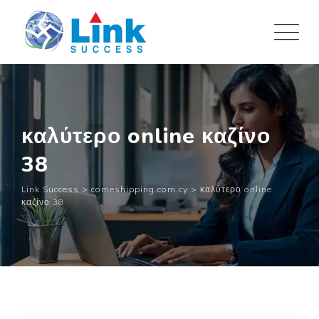
Skip
to
content
καλύτερο online καζίνο
38
Link Success
>
comeshipping.com.cy
>
καλύτερο online
καζίνο 38