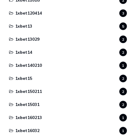
2
1xbet120414
3
1xbet13
5
1xbet13029
2
1xbet14
2
1xbet140210
1
1xbet15
2
1xbet150211
2
1xbet15031
2
1xbet160213
1
1xbet16032
1