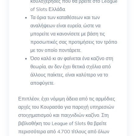
κουλοχέρηδες που θα βρείτε στο League
of Slots Ελλάδα.
Τα όρια των καταθέσεων και των
αναλήψεων είναι ευρεία, ώστε να
μπορείτε να κανονίσετε με βάση τις
προσωπικές σας προτιμήσεις τον τρόπο
με τον οποίο ποντάρετε.
Όσο καλό κι αν φαίνεται ένα καζίνο στη
θεωρία, αν δεν έχει θετικά σχόλια από
άλλους παίκτες, είναι καλύτερο να το
αποφύγετε.
Επιπλέον, έχει νόμιμη άδεια από τις αρμόδιες
αρχές του Κουρασάο για παροχή υπηρεσιών
στοιχηματισμού και παιχνιδιών καζίνο. Στη
βιβλιοθήκη του League of Slots θα βρείτε
περισσότερα από 4.700 τίτλους από όλων