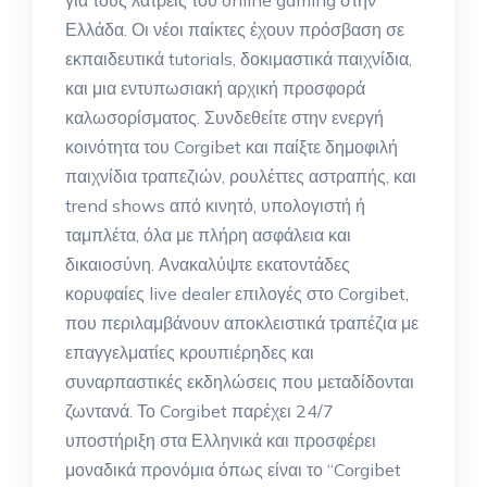
Ελλάδα. Οι νέοι παίκτες έχουν πρόσβαση σε
εκπαιδευτικά tutorials, δοκιμαστικά παιχνίδια,
και μια εντυπωσιακή αρχική προσφορά
καλωσορίσματος. Συνδεθείτε στην ενεργή
κοινότητα του Corgibet και παίξτε δημοφιλή
παιχνίδια τραπεζιών, ρουλέττες αστραπής, και
trend shows από κινητό, υπολογιστή ή
ταμπλέτα, όλα με πλήρη ασφάλεια και
δικαιοσύνη. Ανακαλύψτε εκατοντάδες
κορυφαίες live dealer επιλογές στο Corgibet,
που περιλαμβάνουν αποκλειστικά τραπέζια με
επαγγελματίες κρουπιέρηδες και
συναρπαστικές εκδηλώσεις που μεταδίδονται
ζωντανά. Το Corgibet παρέχει 24/7
υποστήριξη στα Ελληνικά και προσφέρει
μοναδικά προνόμια όπως είναι το “Corgibet