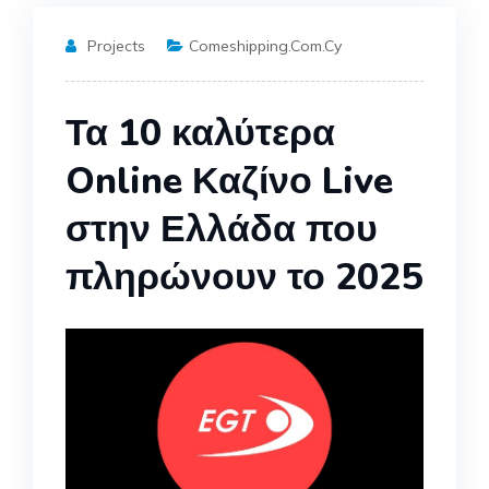
Projects
Comeshipping.com.cy
Τα 10 καλύτερα
Online Καζίνο Live
στην Ελλάδα που
πληρώνουν το 2025