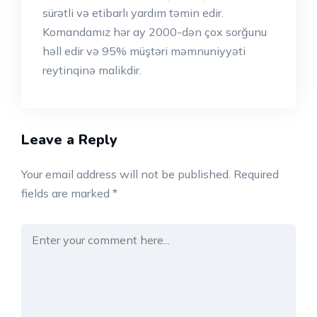
sürətli və etibarlı yardım təmin edir.
Komandamız hər ay 2000-dən çox sorğunu
həll edir və 95% müştəri məmnuniyyəti
reytinqinə malikdir.
Leave a Reply
Your email address will not be published.
Required
fields are marked
*