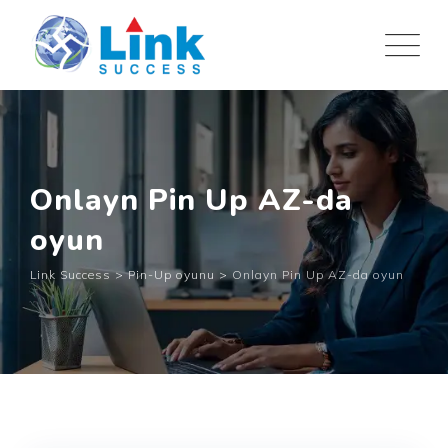
Skip
to
content
Onlayn Pin Up AZ-da
oyun
Link Success
>
Pin-Up oyunu
>
Onlayn Pin Up AZ-da oyun