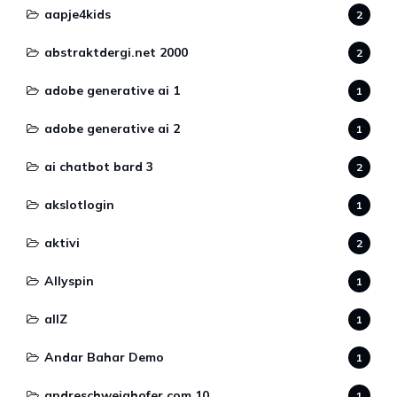
aapje4kids
2
abstraktdergi.net 2000
2
adobe generative ai 1
1
adobe generative ai 2
1
ai chatbot bard 3
2
akslotlogin
1
aktivi
2
Allyspin
1
allZ
1
Andar Bahar Demo
1
andreschweighofer.com 10
1