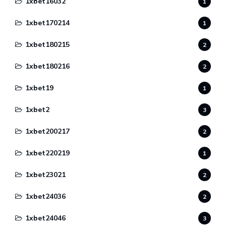
1xbet16032
1
1xbet170214
1
1xbet180215
2
1xbet180216
2
1xbet19
1
1xbet2
3
1xbet200217
2
1xbet220219
1
1xbet23021
2
1xbet24036
2
1xbet24046
3