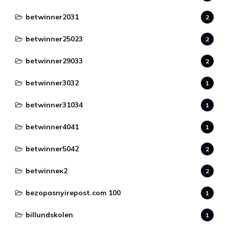
betwinner2031
2
betwinner25023
2
betwinner29033
2
betwinner3032
1
betwinner31034
1
betwinner4041
1
betwinner5042
2
betwinneк2
2
bezopasnyirepost.com 100
1
billundskolen
1