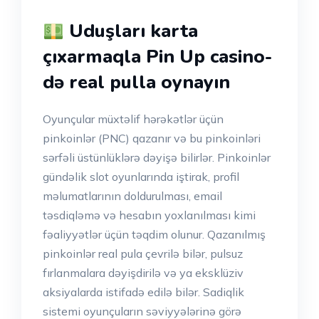
Uduşları karta
çıxarmaqla Pin Up casino-
də real pulla oynayın
Oyunçular müxtəlif hərəkətlər üçün
pinkoinlər (PNC) qazanır və bu pinkoinləri
sərfəli üstünlüklərə dəyişə bilirlər. Pinkoinlər
gündəlik slot oyunlarında iştirak, profil
məlumatlarının doldurulması, email
təsdiqləmə və hesabın yoxlanılması kimi
fəaliyyətlər üçün təqdim olunur. Qazanılmış
pinkoinlər real pula çevrilə bilər, pulsuz
fırlanmalara dəyişdirilə və ya eksklüziv
aksiyalarda istifadə edilə bilər. Sadiqlik
sistemi oyunçuların səviyyələrinə görə