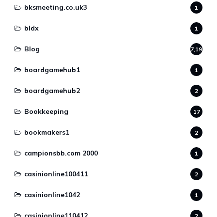
bksmeeting.co.uk3
1
bldx
1
Blog
7,190
boardgamehub1
1
boardgamehub2
2
Bookkeeping
17
bookmakers1
2
campionsbb.com 2000
1
casinionline100411
2
casinionline1042
1
casinionline110412
2