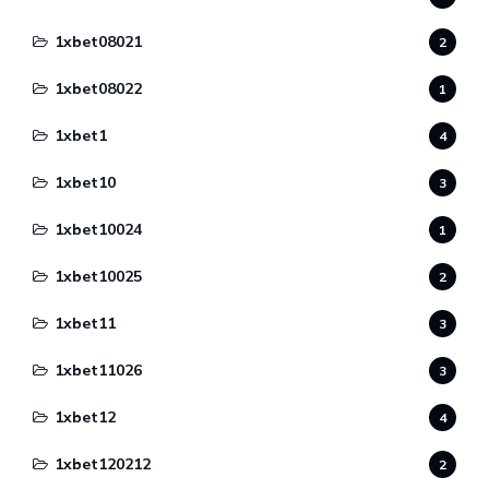
1xbet08021
2
1xbet08022
1
1xbet1
4
1xbet10
3
1xbet10024
1
1xbet10025
2
1xbet11
3
1xbet11026
3
1xbet12
4
1xbet120212
2