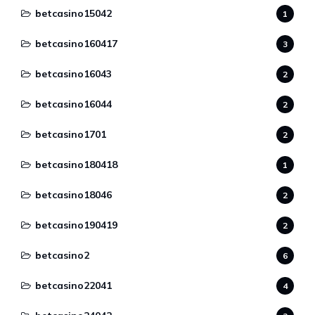
betcasino15042
1
betcasino160417
3
betcasino16043
2
betcasino16044
2
betcasino1701
2
betcasino180418
1
betcasino18046
2
betcasino190419
2
betcasino2
6
betcasino22041
4