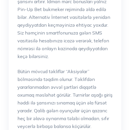
şansını artırır. İdman mərc bonusları yalnız
Pin-Up Bet bukmeker rejimində əldə edilə
bilər. Alternativ İnternet vasitələrlə yenidən
qeydiyyatdan keçməyinizə ehtiyac yoxdur.
Siz həmçinin smartfonunuza gələn SMS
vasitəsilə hesabınıza icazə verərək, telefon
nömrəsi ilə onlayn kazinoda qeydiyyatdan
keçə bilərsiniz.
Bütün mövcud təkliflər “Aksiyalar”
bölməsində təqdim olunur. Təklifdən
yararlanmadan əvvəl şərtləri diqqətlə
oxumaq məsləhət görülür. Turnirlər aşağı giriş
həddi ilə şansınızı sınamaq üçün əla fürsət
yaradır. Qalib gələn oyunçular üçün qazanc
heç bir əlavə oynanma tələbi olmadan, sıfır
veycerlə birbaşa balansa köçürülür.