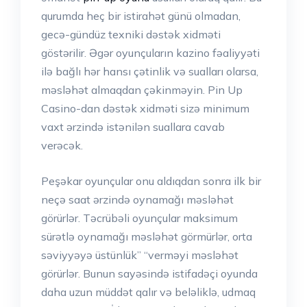
qurumda heç bir istirahət günü olmadan,
gecə-gündüz texniki dəstək xidməti
göstərilir. Əgər oyunçuların kazino fəaliyyəti
ilə bağlı hər hansı çətinlik və sualları olarsa,
məsləhət almaqdan çəkinməyin. Pin Up
Casino-dan dəstək xidməti sizə minimum
vaxt ərzində istənilən suallara cavab
verəcək.
Peşəkar oyunçular onu aldıqdan sonra ilk bir
neçə saat ərzində oynamağı məsləhət
görürlər. Təcrübəli oyunçular maksimum
sürətlə oynamağı məsləhət görmürlər, orta
səviyyəyə üstünlük” “verməyi məsləhət
görürlər. Bunun sayəsində istifadəçi oyunda
daha uzun müddət qalır və beləliklə, udmaq