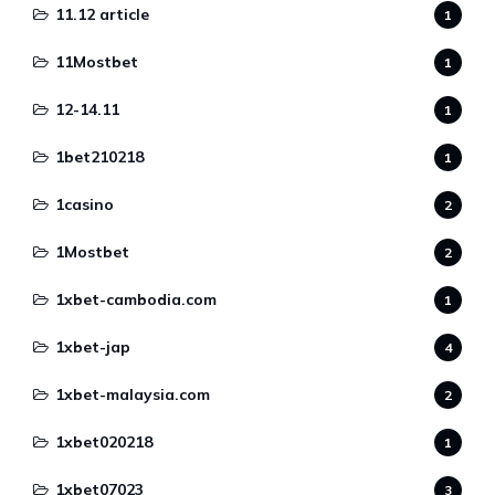
11.12 article
1
11Mostbet
1
12-14.11
1
1bet210218
1
1casino
2
1Mostbet
2
1xbet-cambodia.com
1
1xbet-jap
4
1xbet-malaysia.com
2
1xbet020218
1
1xbet07023
3