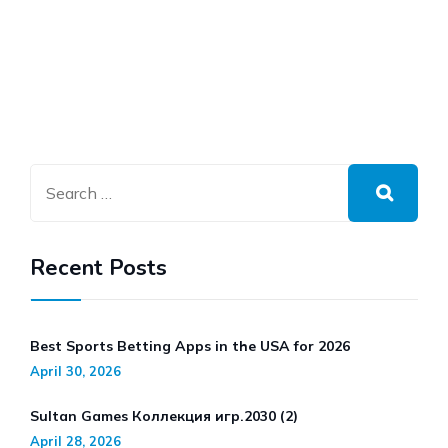
Alternative:
Recent Posts
Best Sports Betting Apps in the USA for 2026
April 30, 2026
Sultan Games Коллекция игр.2030 (2)
April 28, 2026