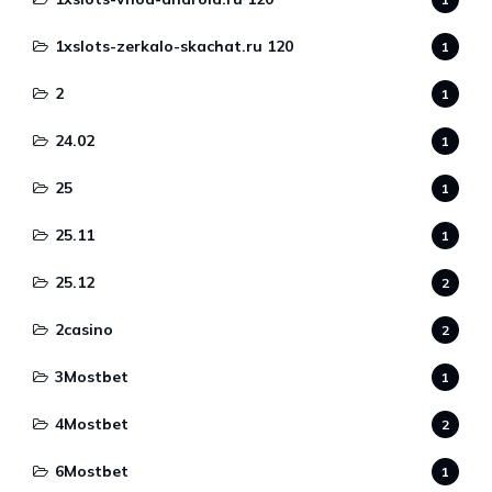
1xslots-zerkalo-skachat.ru 120
1
2
1
24.02
1
25
1
25.11
1
25.12
2
2casino
2
3Mostbet
1
4Mostbet
2
6Mostbet
1