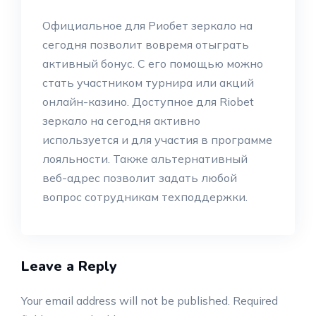
Официальное для Риобет зеркало на
сегодня позволит вовремя отыграть
активный бонус. С его помощью можно
стать участником турнира или акций
онлайн-казино. Доступное для Riobet
зеркало на сегодня активно
используется и для участия в программе
лояльности. Также альтернативный
веб-адрес позволит задать любой
вопрос сотрудникам техподдержки.
Leave a Reply
Your email address will not be published.
Required