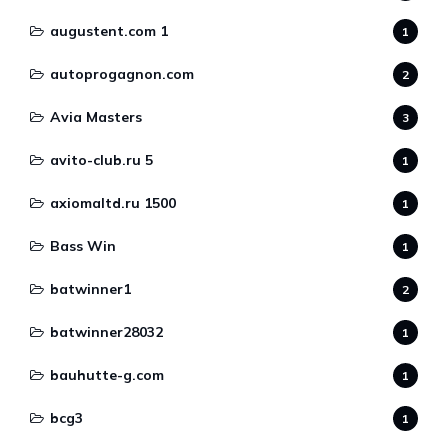
augustent.com 1
1
autoprogagnon.com
2
Avia Masters
3
avito-club.ru 5
1
axiomaltd.ru 1500
1
Bass Win
1
batwinner1
2
batwinner28032
1
bauhutte-g.com
1
bcg3
1