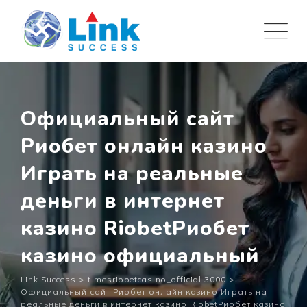
Skip
to
content
Официальный сайт
Риобет онлайн казино
Играть на реальные
деньги в интернет
казино RiobetРиобет
казино официальный
Link Success
>
t.mesriobetcasino_official 3000
>
Официальный сайт Риобет онлайн казино Играть на
реальные деньги в интернет казино RiobetРиобет казино