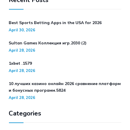
Recent Posts
Best Sports Betting Apps in the USA for 2026
April 30, 2026
Sultan Games Коллекция игр.2030 (2)
April 28, 2026
1xbet .1579
April 28, 2026
10 лучших казино онлайн 2026 сравнение платформ
и бонусных программ.5824
April 28, 2026
Categories