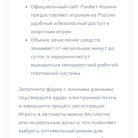
Официальный сайт Риобет Казино
предоставляет игрокам из России
удобный и безопасный доступ к
азартным играм.
Обычно зачисление средств
занимает от нескольких минут до
суток, а задержки могут
вызываться некорректной работой
платежной системы.
Заполните форму с личными данными,
подтвердите адрес электронной почты
и завершите процесс регистрации.
Играть в автоматы можно бесплатно
или на реальные деньги, что позволяет
выбрать оптимальный режим для