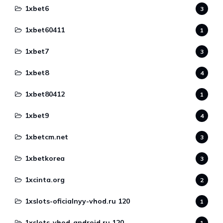
1xbet6
3
1xbet60411
1
1xbet7
3
1xbet8
4
1xbet80412
1
1xbet9
4
1xbetcm.net
3
1xbetkorea
3
1xcinta.org
2
1xslots-oficialnyy-vhod.ru 120
1
1xslots-vhod-android.ru 120
1