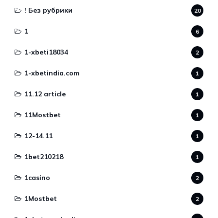
! Без рубрики
20
1
6
1-xbeti18034
2
1-xbetindia.com
1
11.12 article
1
11Mostbet
1
12-14.11
1
1bet210218
1
1casino
2
1Mostbet
2