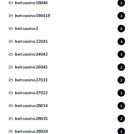
betcasino18046
2
betcasino190419
2
betcasino2
6
betcasino22041
4
betcasino24042
3
betcasino26043
2
betcasino27013
2
betcasino27022
2
betcasino28014
1
betcasino28015
2
betcasino28038
1