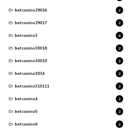
betcasino29016
2
betcasino29017
2
betcasino3
6
betcasino30018
2
betcasino30019
2
betcasino3034
2
betcasino310111
2
betcasino4
2
betcasino5
2
betcasino6
2