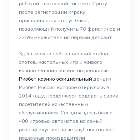
работой платежной системы. Сразу
после регистрации игроку
присваивается статус Guest,
позволяющий получить 70 фриспинов и
225% множитель на первый депозит.
Здесь можно найти широкий выбор
слотов, настольных игр и живого
казино. Онлайн казино на реальные
Риобет казино официальный
деньги
Риобет Россия, которое открылось в
2014 году, продолжает радовать своих
посетителей качественным
обслуживанием. Сегодня здесь более
400 игровых автоматов на самый
разный вкус, которые клуб поставляет
надежные производители