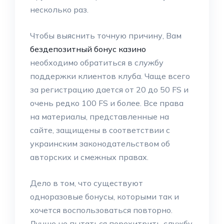
несколько раз.
Чтобы выяснить точную причину, Вам
бездепозитный бонус казино
необходимо обратиться в службу
поддержки клиентов клуба. Чаще всего
за регистрацию дается от 20 до 50 FS и
очень редко 100 FS и более. Все права
на материалы, представленные на
сайте, защищены в соответствии с
украинским законодательством об
авторских и смежных правах.
Дело в том, что существуют
одноразовые бонусы, которыми так и
хочется воспользоваться повторно.
Лучше не пытаться перехитрить службу