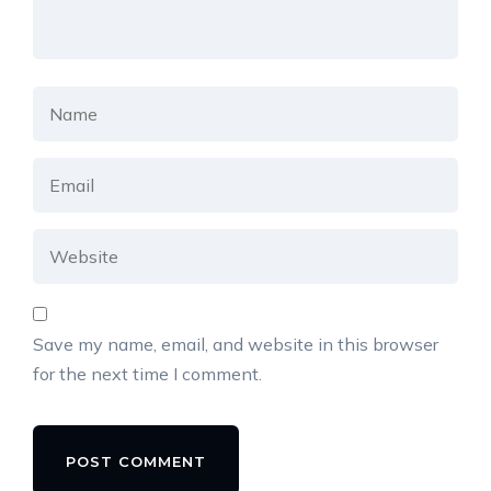
Save my name, email, and website in this browser
for the next time I comment.