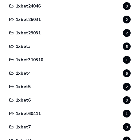
1xbet24046
3
1xbet26031
2
1xbet29031
2
1xbet3
5
1xbet310310
1
1xbet4
5
1xbet5
2
1xbet6
3
1xbet60411
1
1xbet7
3