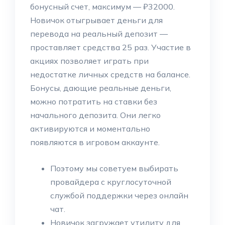
бонусный счет, максимум — ₽32000.
Новичок отыгрывает деньги для
перевода на реальный депозит —
проставляет средства 25 раз. Участие в
акциях позволяет играть при
недостатке личных средств на балансе.
Бонусы, дающие реальные деньги,
можно потратить на ставки без
начального депозита. Они легко
активируются и моментально
появляются в игровом аккаунте.
Поэтому мы советуем выбирать
провайдера с круглосуточной
службой поддержки через онлайн
чат.
Новичок загружает утилиту для