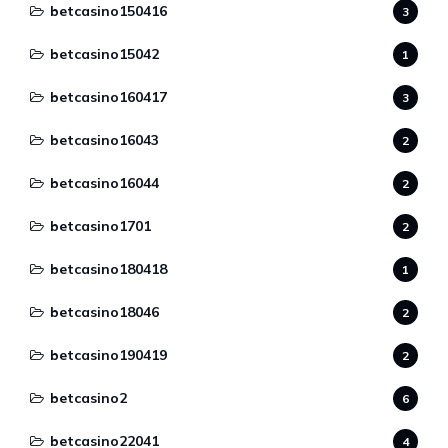
betcasino150416
3
betcasino15042
1
betcasino160417
3
betcasino16043
2
betcasino16044
2
betcasino1701
2
betcasino180418
1
betcasino18046
2
betcasino190419
2
betcasino2
6
betcasino22041
4