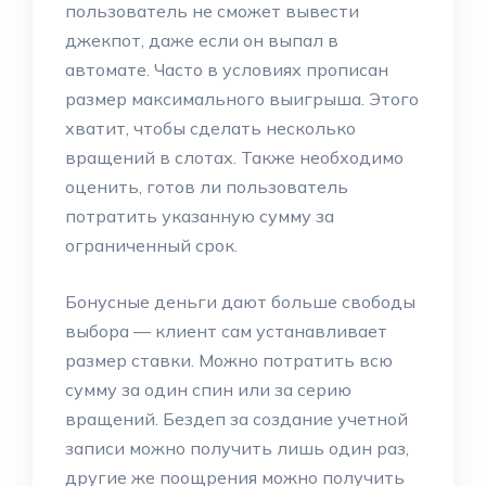
пользователь не сможет вывести
джекпот, даже если он выпал в
автомате. Часто в условиях прописан
размер максимального выигрыша. Этого
хватит, чтобы сделать несколько
вращений в слотах. Также необходимо
оценить, готов ли пользователь
потратить указанную сумму за
ограниченный срок.
Бонусные деньги дают больше свободы
выбора — клиент сам устанавливает
размер ставки. Можно потратить всю
сумму за один спин или за серию
вращений. Бездеп за создание учетной
записи можно получить лишь один раз,
другие же поощрения можно получить