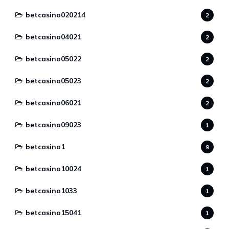
betcasino020214
2
betcasino04021
2
betcasino05022
2
betcasino05023
2
betcasino06021
2
betcasino09023
1
betcasino1
9
betcasino10024
1
betcasino1033
1
betcasino15041
1