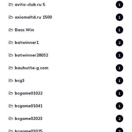
avito-club.ru 5
1
axiomaltd.ru 1500
1
Bass Win
1
batwinner1
2
batwinner28032
1
bauhutte-g.com
1
bcg3
1
bcgame01022
1
bcgame01041
1
bcgame02023
2
bcgame03025
2