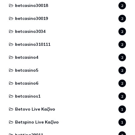
betcasino30018
2
betcasino30019
2
betcasino3034
2
betcasino310111
2
betcasino4
2
betcasino5
2
betcasino6
2
betcasinos1
2
Betovo Live Καζίνο
1
Betspino Live Καζίνο
1