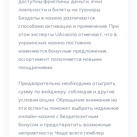
доступны фриспины, деньги, очки
лояльности и билеты на турниры.
Бездепы в казино различаются
способами активации и применения. При
этом эксперты UAcasino отмечают, что в
украинских казино постоянно
изменяются бонусные предложения,
ассортимент пополняется новыми
поощрениями.
Предварительно необходимо отыграть
сумму по вейджеру, соблюдая и другие
условия акции. Обращение внимания на
эти аспекты поможет выбрать надежное
онлайн-казино с бездепозитным
бонусом и предотвратить возможные
неприятности. Чаще всего гемблер