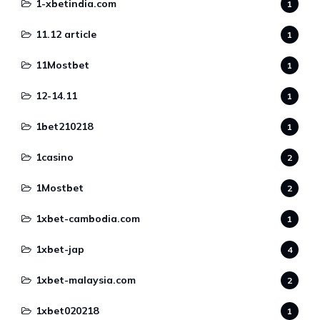
1-xbetindia.com
1
11.12 article
1
11Mostbet
1
12-14.11
1
1bet210218
1
1casino
2
1Mostbet
2
1xbet-cambodia.com
1
1xbet-jap
4
1xbet-malaysia.com
2
1xbet020218
1