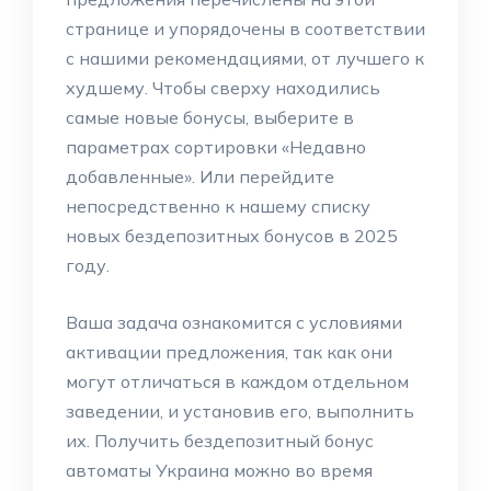
странице и упорядочены в соответствии
с нашими рекомендациями, от лучшего к
худшему. Чтобы сверху находились
самые новые бонусы, выберите в
параметрах сортировки «Недавно
добавленные». Или перейдите
непосредственно к нашему списку
новых бездепозитных бонусов в 2025
году.
Ваша задача ознакомится с условиями
активации предложения, так как они
могут отличаться в каждом отдельном
заведении, и установив его, выполнить
их. Получить бездепозитный бонус
автоматы Украина можно во время