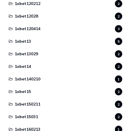
1xbet120212
2
1xbet12028
2
1xbet120414
3
1xbet13
5
1xbet13029
2
1xbet14
2
1xbet140210
1
1xbet15
2
1xbet150211
2
1xbet15031
2
1xbet160213
1