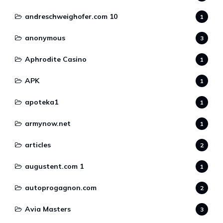
andreschweighofer.com 10
1
anonymous
3
Aphrodite Casino
1
APK
1
apoteka1
1
armynow.net
1
articles
2
augustent.com 1
1
autoprogagnon.com
2
Avia Masters
3