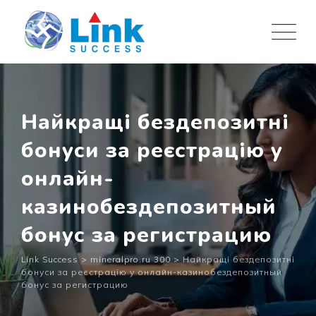
Skip
to
content
Найкращі бездепозитні
бонуси за реєстрацію у
онлайн-
казинобездепозитный
бонус за регистрацию
Link Success
>
mineralpro.ru 300
>
Найкращі бездепозитні
бонуси за реєстрацію у онлайн-казинобездепозитный
бонус за регистрацию