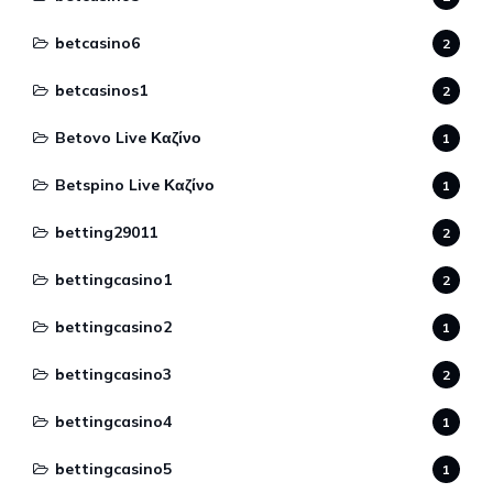
betcasino6
2
betcasinos1
2
Betovo Live Καζίνο
1
Betspino Live Καζίνο
1
betting29011
2
bettingcasino1
2
bettingcasino2
1
bettingcasino3
2
bettingcasino4
1
bettingcasino5
1