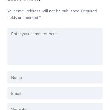
Your email address will not be published.
Required
fields are marked
*