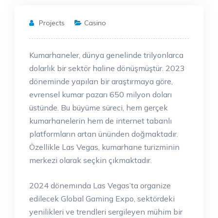
Projects
Casino
Kumarhaneler, dünya genelinde trilyonlarca
dolarlık bir sektör haline dönüşmüştür. 2023
döneminde yapılan bir araştırmaya göre,
evrensel kumar pazarı 650 milyon doları
üstünde. Bu büyüme süreci, hem gerçek
kumarhanelerin hem de internet tabanlı
platformların artan ününden doğmaktadır.
Özellikle Las Vegas, kumarhane turizminin
merkezi olarak seçkin çıkmaktadır.
2024 dönemında Las Vegas’ta organize
edilecek Global Gaming Expo, sektördeki
yenilikleri ve trendleri sergileyen mühim bir