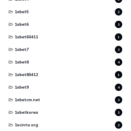
1xbet5
2
1xbet6
3
1xbet60411
1
1xbet7
3
1xbet8
4
1xbet80412
1
1xbet9
4
1xbetcm.net
3
1xbetkorea
3
1xcinta.org
2