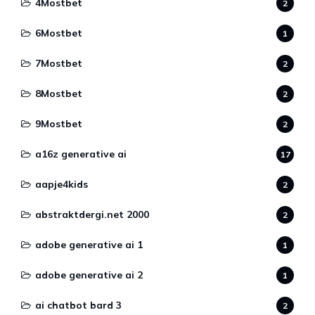
4Mostbet
2
6Mostbet
1
7Mostbet
2
8Mostbet
2
9Mostbet
2
a16z generative ai
17
aapje4kids
2
abstraktdergi.net 2000
2
adobe generative ai 1
1
adobe generative ai 2
1
ai chatbot bard 3
2