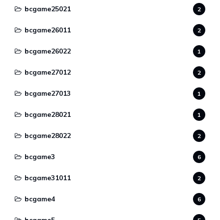
bcgame25021
2
bcgame26011
2
bcgame26022
1
bcgame27012
2
bcgame27013
1
bcgame28021
1
bcgame28022
2
bcgame3
6
bcgame31011
2
bcgame4
6