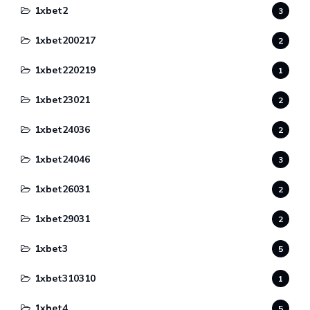
1xbet2
3
1xbet200217
2
1xbet220219
1
1xbet23021
2
1xbet24036
2
1xbet24046
3
1xbet26031
2
1xbet29031
2
1xbet3
5
1xbet310310
1
1xbet4
5