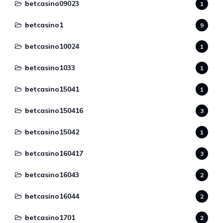
betcasino09023
1
betcasino1
9
betcasino10024
1
betcasino1033
1
betcasino15041
1
betcasino150416
3
betcasino15042
1
betcasino160417
3
betcasino16043
2
betcasino16044
2
betcasino1701
2