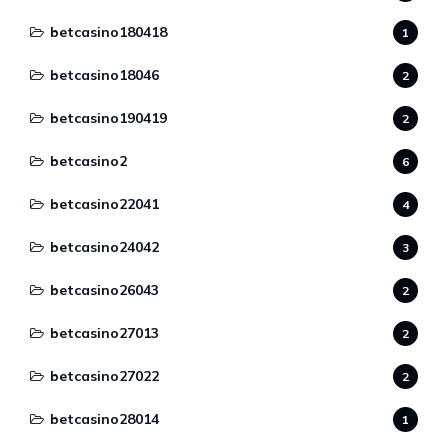
betcasino180418
1
betcasino18046
2
betcasino190419
2
betcasino2
6
betcasino22041
4
betcasino24042
3
betcasino26043
2
betcasino27013
2
betcasino27022
2
betcasino28014
1