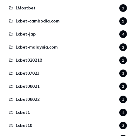
1Mostbet
2
1xbet-cambodia.com
1
1xbet-jap
4
1xbet-malaysia.com
2
1xbet020218
1
1xbet07023
3
1xbet08021
2
1xbet08022
1
1xbet1
4
1xbet10
3