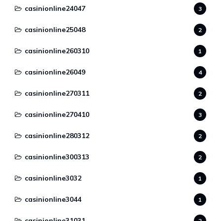
casinionline24047
3
casinionline25048
2
casinionline260310
1
casinionline26049
4
casinionline270311
2
casinionline270410
3
casinionline280312
2
casinionline300313
2
casinionline3032
1
casinionline3044
1
casinionline31031
2