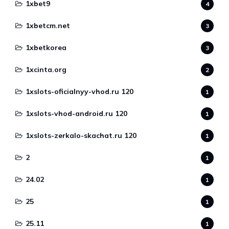
1xbet9
4
1xbetcm.net
3
1xbetkorea
3
1xcinta.org
2
1xslots-oficialnyy-vhod.ru 120
1
1xslots-vhod-android.ru 120
1
1xslots-zerkalo-skachat.ru 120
1
2
1
24.02
1
25
1
25.11
1