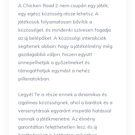
A Chicken Road 2 nem csupán egy játék;
egy egész közösség része lehetsz. A
játékosok folyamatosan bővítik a
közösséget, és mindenki szívesen fogadja
az új belépőket. A közösségi interakciók
segítenek abban, hogy a játékélmény még
gazdagabbá váljon, hiszen együtt
ünnepelhetjük a győzelmeket és
támogathatjuk egymást a nehéz
pillanatokban.
Legyél Te is része ennek a dinamikus és
izgalmas közösségnek, ahol a barátok és a
versenytársak egyaránt inspiráló hatással
vannak a játékmenetre. Az élmény
garantáltan felejthetetlen lesz, és új