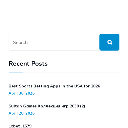
Recent Posts
Best Sports Betting Apps in the USA for 2026
April 30, 2026
Sultan Games Коллекция игр.2030 (2)
April 28, 2026
1xbet .1579