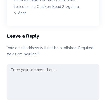
barátságokat is köthetsz, miközben
felfedezed a Chicken Road 2 izgalmas
világát.
Leave a Reply
Your email address will not be published.
Required
fields are marked
*