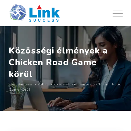
Skip
to
content
Közösségi élmények a
Chicken Road Game
körül
Link Success
>
Public
>
Közösségi élmények a Chicken Road
Game körül