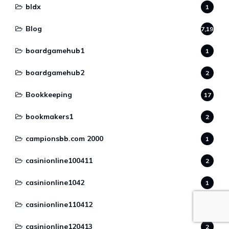
bldx
1
Blog
7,190
boardgamehub1
1
boardgamehub2
2
Bookkeeping
17
bookmakers1
2
campionsbb.com 2000
1
casinionline100411
2
casinionline1042
1
casinionline110412
2
casinionline120413
2