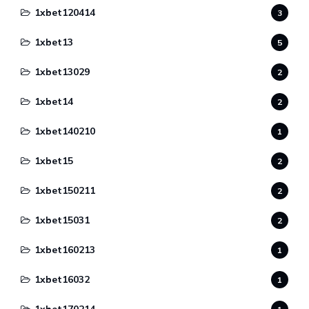
1xbet120414
3
1xbet13
5
1xbet13029
2
1xbet14
2
1xbet140210
1
1xbet15
2
1xbet150211
2
1xbet15031
2
1xbet160213
1
1xbet16032
1