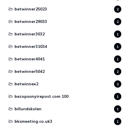
betwinner25023
2
betwinner29033
2
betwinner3032
1
betwinner31034
1
betwinner4041
1
betwinner5042
2
betwinneк2
2
bezopasnyirepost.com 100
1
billundskolen
1
bksmeeting.co.uk3
1