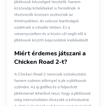
játékosok készségeit tesztelik, hanem
közösségi kötelékeket is formálnak. A
résztvevők közösen osztoznak az
élményekben, és sokszor barátságok
születnek a virtuális térben. Ez a
versenyszellem és a közös cél segíti elő a
játékosok közötti kapcsolatok kialakulását.
Miért érdemes játszani a
Chicken Road 2-t?
A Chicken Road 2 nemcsak szórakoztató,
hanem számos előnnyel is jár a játékosok
számára. Az új grafika és a feljavított
játékmenet lehetővé teszi, hogy a játékosok
még intenzívebben élvezzék a kihívásokat.