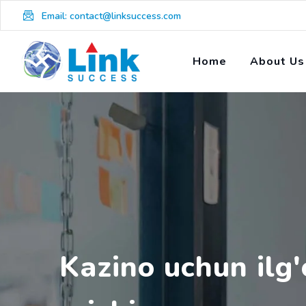
Skip
Email: contact@linksuccess.com
to
content
Home
About Us
Kazino uchun ilg