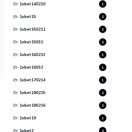
1xbet140210
1
1xbet15
2
1xbet150211
2
1xbet15031
2
1xbet160213
1
1xbet16032
1
1xbet170214
1
1xbet180215
2
1xbet180216
2
1xbet19
1
1xbet2
3