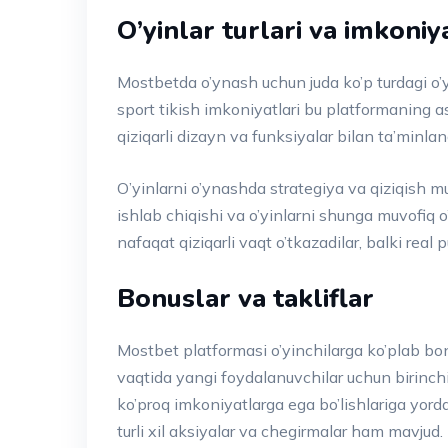
O’yinlar turlari va imkoniy
Mostbetda o’ynash uchun juda ko’p turdagi o’yinl
sport tikish imkoniyatlari bu platformaning as
qiziqarli dizayn va funksiyalar bilan ta’minla
O’yinlarni o’ynashda strategiya va qiziqish m
ishlab chiqishi va o’yinlarni shunga muvofiq 
nafaqat qiziqarli vaqt o’tkazadilar, balki real
Bonuslar va takliflar
Mostbet platformasi o’yinchilarga ko’plab bonu
vaqtida yangi foydalanuvchilar uchun birinchi
ko’proq imkoniyatlarga ega bo’lishlariga yor
turli xil aksiyalar va chegirmalar ham mavjud.