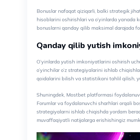
Bonuslar nafaqat qiziqarli, balki strategik jih
hisoblarini oshirishlari va o’yinlarda yanada
bonuslarni qanday qilib maksimal darajada fo
Qanday qilib yutish imkoni
O’yinlarda yutish imkoniyatlarini oshirish uch
o’yinchilar o’z strategiyalarini ishlab chiqishla
qoidalarini bilish va statistikani tahlil qilish,
Shuningdek, Mostbet platformasi foydalanuvch
Forumlar va foydalanuvchi sharhlari orqali bos
strategiyalarni ishlab chiqishda yordam beradi. 
muvaffaqiyatli natijalarga erishishingiz mumk