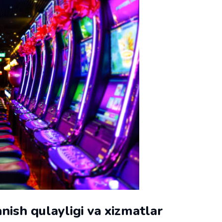
nish qulayligi va xizmatlar