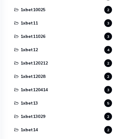
1xbet10025
2
1xbet11
3
1xbet11026
3
1xbet12
4
1xbet120212
2
1xbet12028
2
1xbet120414
3
1xbet13
5
1xbet13029
2
1xbet14
2