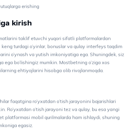
utuqlarga erishing
ga kirish
larini taklif etuvchi yuqori sifatli platformalardan
a keng turdagi o’yinlar, bonuslar va qulay interfeys taqdim
inlarini o’ynash va yutish imkoniyatiga ega. Shuningdek, siz
ga ega bo’lishingiz mumkin. Mostbetning o’ziga xos
larning ehtiyojlarini hisobga olib rivojlanmoqda.
lar faqatgina ro’yxatdan o’tish jarayonini bajarishlari
kin. Ro’yxatdan o’tish jarayoni tez va qulay, bu esa yangi
t platformasi mobil qurilmalarda ham ishlaydi, shuning
imkoniga egasiz.