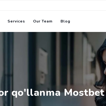
Services
Our Team
Blog
'or qo'llanma Mostbet