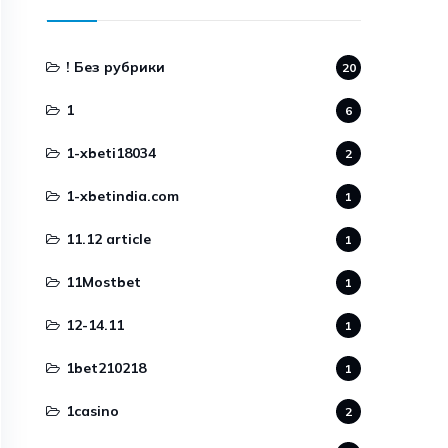
! Без рубрики
20
1
6
1-xbeti18034
2
1-xbetindia.com
1
11.12 article
1
11Mostbet
1
12-14.11
1
1bet210218
1
1casino
2