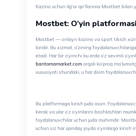
Kazino uchun ilg'or qo'llanma Mostbet bilan y
Mostbet: O’yin platformasi
Mostbet — onlayn kazino va sport tikish xizmat
biridir. Bu xizmat, o’zining foydalanuvchilarig
etadi. Har bir o’yinchi bu erda o’z sevimli o’y
bantamamarket.com
orqali ko’proq ma’lumot
xususiyati shundaki, u har doim foydalanuvchi
Bu platformaga kirish juda oson. Foydalanuvchi
kerak va ular o’z o’yinlarini boshlashlari mum
foydalanuvchilar uchun juda muhimdir. Mostbe
uchun siz har qanday joyda o’yinlarga kirish 