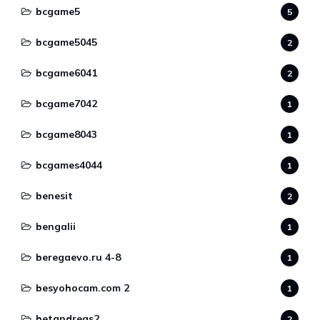
bcgame5
5
bcgame5045
2
bcgame6041
2
bcgame7042
1
bcgame8043
1
bcgames4044
1
benesit
2
bengalii
1
beregaevo.ru 4-8
1
besyohocam.com 2
1
betandreas2
2