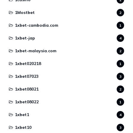
1Mostbet
2
1xbet-cambodia.com
1
1xbet-jap
4
1xbet-malaysia.com
2
1xbet020218
1
1xbet07023
3
1xbet08021
2
1xbet08022
1
1xbet1
4
1xbet10
3