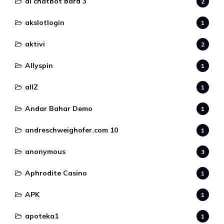
ai chatbot bard 3
2
akslotlogin
1
aktivi
2
Allyspin
1
allZ
1
Andar Bahar Demo
1
andreschweighofer.com 10
1
anonymous
3
Aphrodite Casino
1
APK
1
apoteka1
1