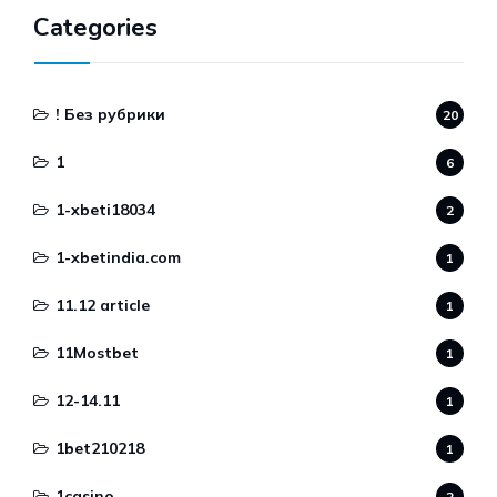
Categories
! Без рубрики
20
1
6
1-xbeti18034
2
1-xbetindia.com
1
11.12 article
1
11Mostbet
1
12-14.11
1
1bet210218
1
1casino
2