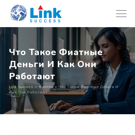
Skip
to
content
Что Такое Фиатные
Деньги И Как Они
Работают
Link Success
>
Финтех
>
Что Такое Фиатные Деньги И
Как Они Работают