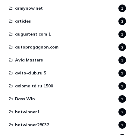
armynow.net
1
articles
2
augustent.com 1
1
autoprogagnon.com
2
Avia Masters
3
avito-club.ru 5
1
axiomaltd.ru 1500
1
Bass Win
1
batwinner1
2
batwinner28032
1