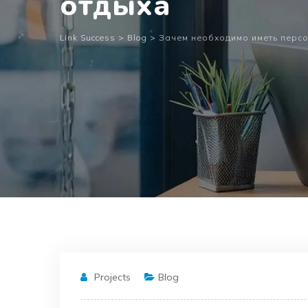
отдыха
Link Success
>
Blog
>
Зачем необходимо иметь персо
Projects
Blog