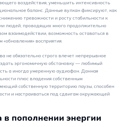
жающего воздействия, уменьшить интенсивность
циональное баланс. Данные вулкан фиксируют, как
снижению тревожности и росту стабильности к
нии людей, проводящих много продолжительно
вом взаимодействии, возможность оставаться в
м «обновления» восприятия.
ва не обязательно строго влечет непрерывное
создать эргономичную обстановку — любимый
ость а иногда умеренную аудиофон. Данная
льности плюс владения собственным
еющий собственную территорию паузы, способен
ности и настраиваться под сдвигам окружающей
а в пополнении энергии