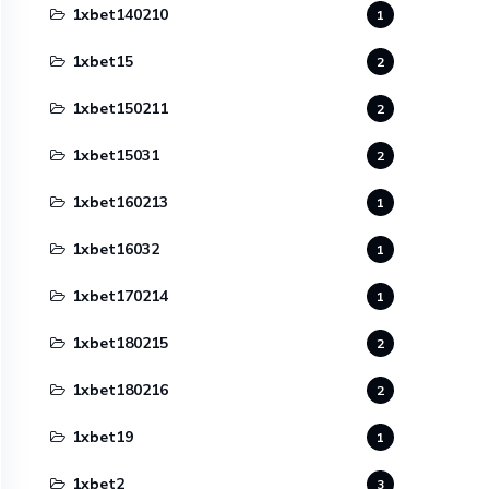
1xbet140210
1
1xbet15
2
1xbet150211
2
1xbet15031
2
1xbet160213
1
1xbet16032
1
1xbet170214
1
1xbet180215
2
1xbet180216
2
1xbet19
1
1xbet2
3