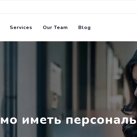
Services
Our Team
Blog
мо иметь персональ