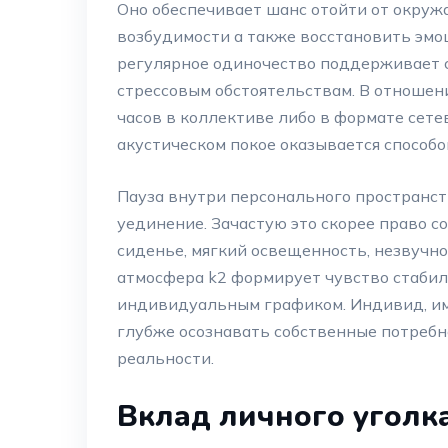
Оно обеспечивает шанс отойти от окру
возбудимости а также восстановить эмо
регулярное одиночество поддерживает 
стрессовым обстоятельствам. В отноше
часов в коллективе либо в формате сете
акустическом покое оказывается способо
Пауза внутри персонального пространст
уединение. Зачастую это скорее право 
сиденье, мягкий освещенность, незвучн
атмосфера k2 формирует чувство стаби
индивидуальным графиком. Индивид, им
глубже осознавать собственные потреб
реальности.
Вклад личного уголк