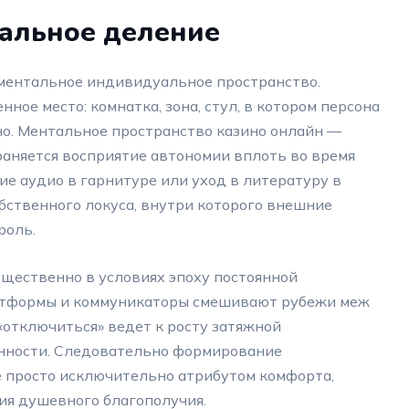
альное деление
 ментальное индивидуальное пространство.
ное место: комнатка, зона, стул, в котором персона
о. Ментальное пространство казино онлайн —
раняется восприятие автономии вплоть во время
е аудио в гарнитуре или уход в литературу в
ственного локуса, внутри которого внешние
роль.
ущественно в условиях эпоху постоянной
латформы и коммуникаторы смешивают рубежи меж
«отключиться» ведет к росту затяжной
нности. Следовательно формирование
е просто исключительно атрибутом комфорта,
ия душевного благополучия.