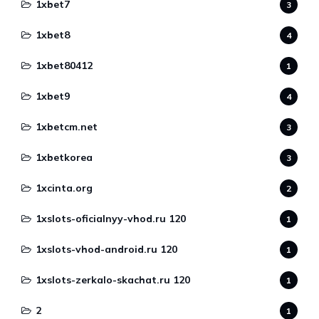
1xbet7
3
1xbet8
4
1xbet80412
1
1xbet9
4
1xbetcm.net
3
1xbetkorea
3
1xcinta.org
2
1xslots-oficialnyy-vhod.ru 120
1
1xslots-vhod-android.ru 120
1
1xslots-zerkalo-skachat.ru 120
1
2
1