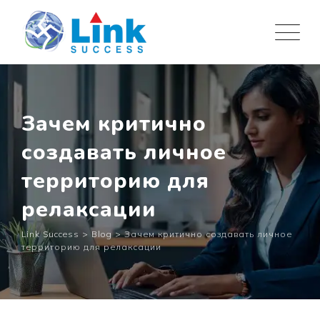
Skip
to
content
Зачем критично
создавать личное
территорию для
релаксации
Link Success
>
Blog
>
Зачем критично создавать личное
территорию для релаксации