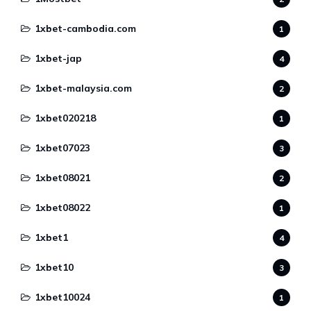
1xbet-cambodia.com
1
1xbet-jap
4
1xbet-malaysia.com
2
1xbet020218
1
1xbet07023
3
1xbet08021
2
1xbet08022
1
1xbet1
4
1xbet10
3
1xbet10024
1