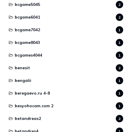
bcgame5045
2
bcgame6041
2
bcgame7042
1
bcgame8043
1
bcgames4044
1
benesit
2
bengalii
1
beregaevo.ru 4-8
1
besyohocam.com 2
1
betandreas2
2
betandres4
1