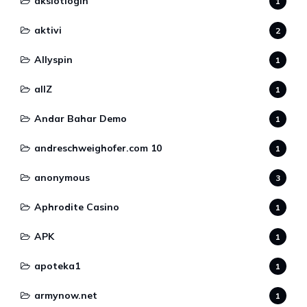
akslotlogin
1
aktivi
2
Allyspin
1
allZ
1
Andar Bahar Demo
1
andreschweighofer.com 10
1
anonymous
3
Aphrodite Casino
1
APK
1
apoteka1
1
armynow.net
1