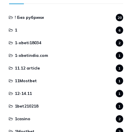
! Без рубрики
20
1
6
1-xbeti18034
2
1-xbetindia.com
1
11.12 article
1
11Mostbet
1
12-14.11
1
1bet210218
1
1casino
2
1Mostbet
2