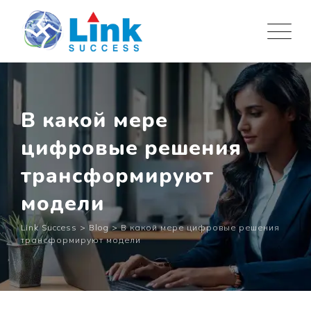
Skip
to
content
В какой мере
цифровые решения
трансформируют
модели
Link Success
>
Blog
>
В какой мере цифровые решения
трансформируют модели