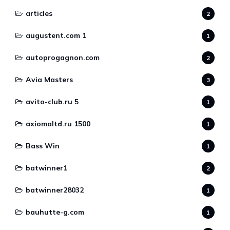
articles
2
augustent.com 1
1
autoprogagnon.com
2
Avia Masters
3
avito-club.ru 5
1
axiomaltd.ru 1500
1
Bass Win
1
batwinner1
2
batwinner28032
1
bauhutte-g.com
1