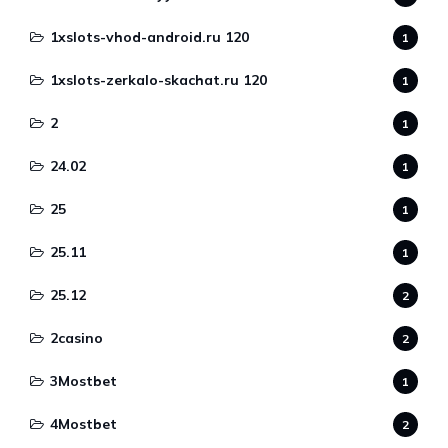
1xslots-vhod-android.ru 120
1
1xslots-zerkalo-skachat.ru 120
1
2
1
24.02
1
25
1
25.11
1
25.12
2
2casino
2
3Mostbet
1
4Mostbet
2