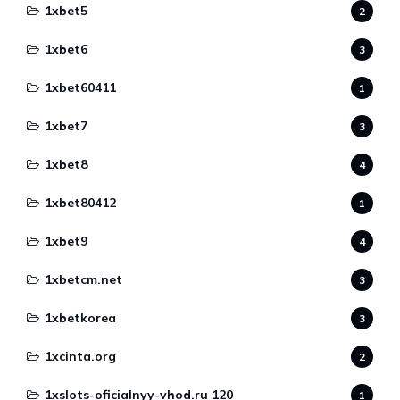
1xbet5
2
1xbet6
3
1xbet60411
1
1xbet7
3
1xbet8
4
1xbet80412
1
1xbet9
4
1xbetcm.net
3
1xbetkorea
3
1xcinta.org
2
1xslots-oficialnyy-vhod.ru 120
1