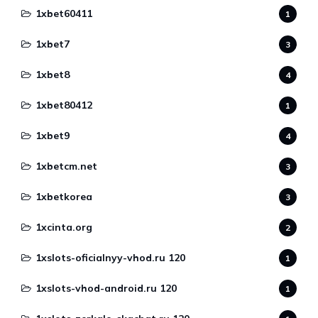
1xbet60411
1
1xbet7
3
1xbet8
4
1xbet80412
1
1xbet9
4
1xbetcm.net
3
1xbetkorea
3
1xcinta.org
2
1xslots-oficialnyy-vhod.ru 120
1
1xslots-vhod-android.ru 120
1