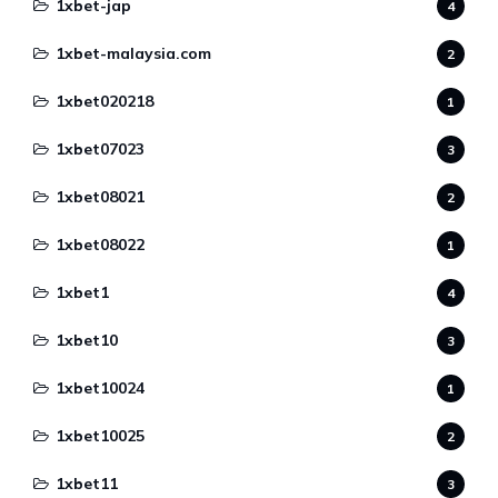
1xbet-jap
4
1xbet-malaysia.com
2
1xbet020218
1
1xbet07023
3
1xbet08021
2
1xbet08022
1
1xbet1
4
1xbet10
3
1xbet10024
1
1xbet10025
2
1xbet11
3