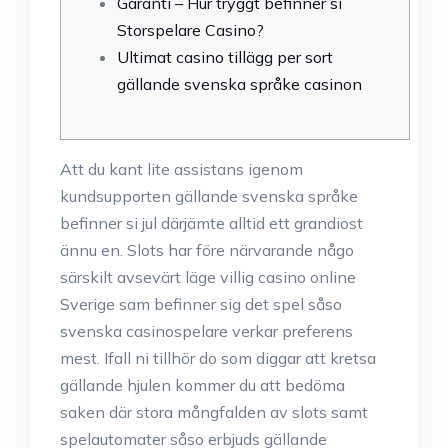
Garanti – Hur tryggt befinner si
Storspelare Casino?
Ultimat casino tillägg per sort
gällande svenska språke casinon
Att du kant lite assistans igenom
kundsupporten gällande svenska språke
befinner si jul därjämte alltid ett grandiost
ännu en. Slots har före närvarande någo
särskilt avsevärt läge villig casino online
Sverige sam befinner sig det spel såso
svenska casinospelare verkar preferens
mest.
Ifall ni tillhör do som diggar att kretsa
gällande hjulen kommer du att bedöma
saken där stora mångfalden av slots samt
spelautomater såso erbjuds gällande