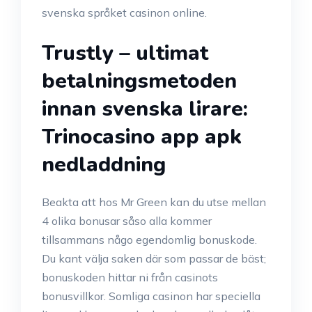
svenska språket casinon online.
Trustly – ultimat
betalningsmetoden
innan svenska lirare:
Trinocasino app apk
nedladdning
Beakta att hos Mr Green kan du utse mellan
4 olika bonusar såso alla kommer
tillsammans någo egendomlig bonuskode.
Du kant välja saken där som passar de bäst;
bonuskoden hittar ni från casinots
bonusvillkor. Somliga casinon har speciella