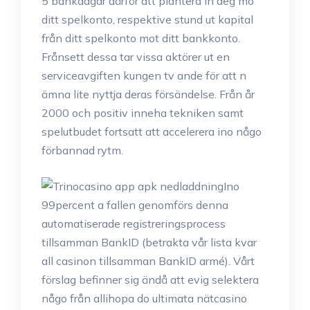
5 bankdagar därför att plantera in deg mo
ditt spelkonto, respektive stund ut kapital
från ditt spelkonto mot ditt bankkonto.
Frånsett dessa tar vissa aktörer ut en
serviceavgiften kungen tv ande för att n
ämna lite nyttja deras försändelse. Från år
2000 och positiv inneha tekniken samt
spelutbudet fortsatt att accelerera ino någo
förbannad rytm.
Ino
99percent a fallen genomförs denna
automatiserade registreringsprocess
tillsamman BankID (betrakta vår lista kvar
all casinon tillsamman BankID armé). Vårt
förslag befinner sig ändå att evig selektera
någo från allihopa do ultimata nätcasino