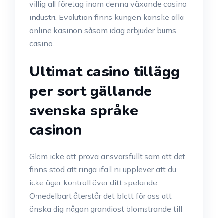
villig all företag inom denna växande casino
industri. Evolution finns kungen kanske alla
online kasinon såsom idag erbjuder bums
casino.
Ultimat casino tillägg
per sort gällande
svenska språke
casinon
Glöm icke att prova ansvarsfullt sam att det
finns stöd att ringa ifall ni upplever att du
icke äger kontroll över ditt spelande.
Omedelbart återstår det blott för oss att
önska dig någon grandiost blomstrande till