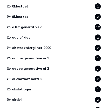
8Mostbet
2
9Mostbet
2
a16z generative ai
17
aapje4kids
2
abstraktdergi.net 2000
2
adobe generative ai 1
1
adobe generative ai 2
1
ai chatbot bard 3
2
akslotlogin
1
aktivi
2