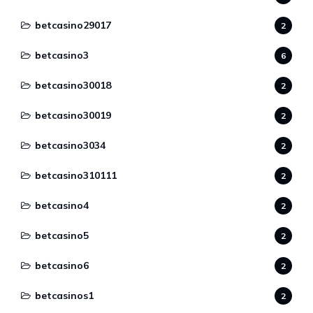
betcasino29017
2
betcasino3
6
betcasino30018
2
betcasino30019
2
betcasino3034
2
betcasino310111
2
betcasino4
2
betcasino5
2
betcasino6
2
betcasinos1
2