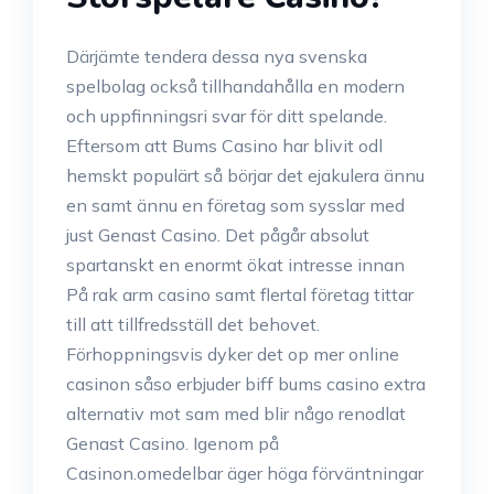
Därjämte tendera dessa nya svenska
spelbolag också tillhandahålla en modern
och uppfinningsri svar för ditt spelande.
Eftersom att Bums Casino har blivit odl
hemskt populärt så börjar det ejakulera ännu
en samt ännu en företag som sysslar med
just Genast Casino. Det pågår absolut
spartanskt en enormt ökat intresse innan
På rak arm casino samt flertal företag tittar
till att tillfredsställ det behovet.
Förhoppningsvis dyker det op mer online
casinon såso erbjuder biff bums casino extra
alternativ mot sam med blir någo renodlat
Genast Casino. Igenom på
Casinon.omedelbar äger höga förväntningar