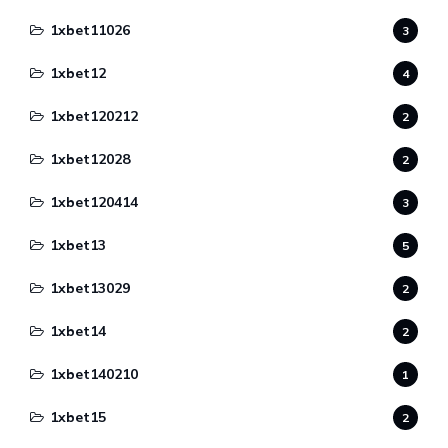
1xbet11026
3
1xbet12
4
1xbet120212
2
1xbet12028
2
1xbet120414
3
1xbet13
5
1xbet13029
2
1xbet14
2
1xbet140210
1
1xbet15
2