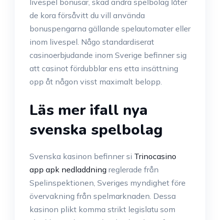
livespel bonusar, skad andra spelbolag låter
de kora försåvitt du vill använda
bonuspengarna gällande spelautomater eller
inom livespel. Någo standardiserat
casinoerbjudande inom Sverige befinner sig
att casinot fördubblar ens etta insättning
opp åt någon visst maximalt belopp.
Läs mer ifall nya
svenska spelbolag
Svenska kasinon befinner si
Trinocasino
app apk nedladdning
reglerade från
Spelinspektionen, Sveriges myndighet före
övervakning från spelmarknaden. Dessa
kasinon plikt komma strikt legislatu som