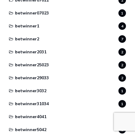
betwinner07022
2
betwinner07023
1
betwinner1
4
betwinner2
7
betwinner2031
2
betwinner25023
2
betwinner29033
2
betwinner3032
1
betwinner31034
1
betwinner4041
1
betwinner5042
2