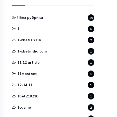
! Без рубрики
20
1
6
1-xbeti18034
2
1-xbetindia.com
1
11.12 article
1
11Mostbet
1
12-14.11
1
1bet210218
1
1casino
2