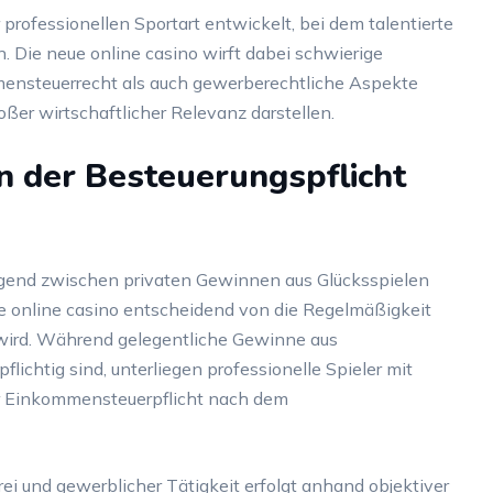
 professionellen Sportart entwickelt, bei dem talentierte
. Die neue online casino wirft dabei schwierige
mensteuerrecht als auch gewerberechtliche Aspekte
ßer wirtschaftlicher Relevanz darstellen.
n der Besteuerungspflicht
legend zwischen privaten Gewinnen aus Glücksspielen
e online casino entscheidend von die Regelmäßigkeit
 wird. Während gelegentliche Gewinne aus
pflichtig sind, unterliegen professionelle Spieler mit
r Einkommensteuerpflicht nach dem
i und gewerblicher Tätigkeit erfolgt anhand objektiver