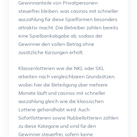
Gewinnanteile von Privatpersonen
steuerfrei bleiben, was casinos mit schneller
auszahlung für diese Spielformen besonders
attraktiv macht. Die Betreiber zahlen bereits
eine Spielbankabgabe ab, sodass der
Gewinner den vollen Betrag ohne
zusätzliche Kürzungen erhält.
Klassenlotterien wie die NKL oder SKL
arbeiten nach vergleichbaren Grundsätzen,
wobei hier die Beteiligung über mehrere
Monate läuft und casinos mit schneller
auszahlung gleich wie die klassischen
Lotterie gehandhabt wird. Auch
Sofortlotterien sowie Rubbellotterien zählen
zu diese Kategorie und sind für den
Gewinner steuerfrei, sofern keine