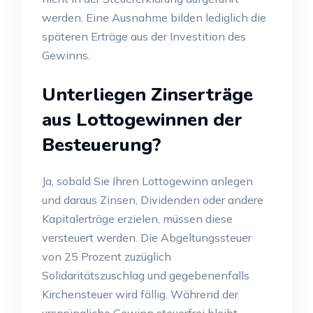
werden. Eine Ausnahme bilden lediglich die
späteren Erträge aus der Investition des
Gewinns.
Unterliegen Zinserträge
aus Lottogewinnen der
Besteuerung?
Ja, sobald Sie Ihren Lottogewinn anlegen
und daraus Zinsen, Dividenden oder andere
Kapitalerträge erzielen, müssen diese
versteuert werden. Die Abgeltungssteuer
von 25 Prozent zuzüglich
Solidaritätszuschlag und gegebenenfalls
Kirchensteuer wird fällig. Während der