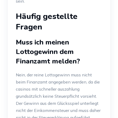
sein.
Häufig gestellte
Fragen
Muss ich meinen
Lottogewinn dem
Finanzamt melden?
Nein, der reine Lottogewinn muss nicht
beim Finanzamt angegeben werden, da die
casinos mit schneller auszahlung
grundsätzlich keine Steuerpflicht vorsieht.
Der Gewinn aus dem Glücksspiel unterliegt
nicht der Einkommensteuer und muss daher
nicht in der Steuererklärung aufgeführt