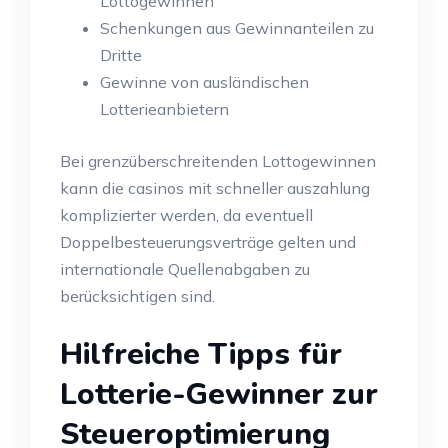
Lottogewinnen
Schenkungen aus Gewinnanteilen zu
Dritte
Gewinne von ausländischen
Lotterieanbietern
Bei grenzüberschreitenden Lottogewinnen
kann die casinos mit schneller auszahlung
komplizierter werden, da eventuell
Doppelbesteuerungsverträge gelten und
internationale Quellenabgaben zu
berücksichtigen sind.
Hilfreiche Tipps für
Lotterie-Gewinner zur
Steueroptimierung