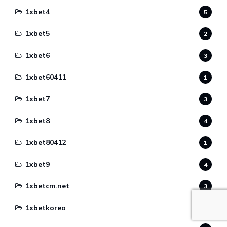
1xbet4
5
1xbet5
2
1xbet6
3
1xbet60411
1
1xbet7
3
1xbet8
4
1xbet80412
1
1xbet9
4
1xbetcm.net
3
1xbetkorea
3