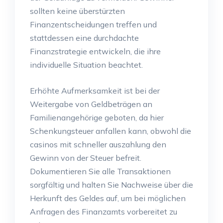
sollten keine überstürzten
Finanzentscheidungen treffen und
stattdessen eine durchdachte
Finanzstrategie entwickeln, die ihre
individuelle Situation beachtet.
Erhöhte Aufmerksamkeit ist bei der
Weitergabe von Geldbeträgen an
Familienangehörige geboten, da hier
Schenkungsteuer anfallen kann, obwohl die
casinos mit schneller auszahlung den
Gewinn von der Steuer befreit.
Dokumentieren Sie alle Transaktionen
sorgfältig und halten Sie Nachweise über die
Herkunft des Geldes auf, um bei möglichen
Anfragen des Finanzamts vorbereitet zu