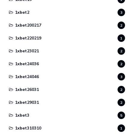
1xbet2
3
1xbet200217
2
1xbet220219
1
1xbet23021
2
1xbet24036
2
1xbet24046
3
1xbet26031
2
1xbet29031
2
1xbet3
5
1xbet310310
1