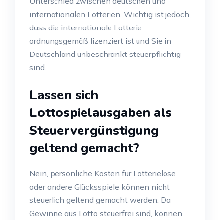
Unterschied zwischen deutschen und
internationalen Lotterien. Wichtig ist jedoch,
dass die internationale Lotterie
ordnungsgemäß lizenziert ist und Sie in
Deutschland unbeschränkt steuerpflichtig
sind.
Lassen sich
Lottospielausgaben als
Steuervergünstigung
geltend gemacht?
Nein, persönliche Kosten für Lotterielose
oder andere Glücksspiele können nicht
steuerlich geltend gemacht werden. Da
Gewinne aus Lotto steuerfrei sind, können