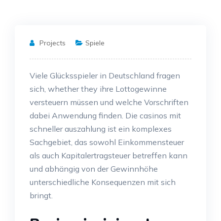
Projects
Spiele
Viele Glücksspieler in Deutschland fragen
sich, whether they ihre Lottogewinne
versteuern müssen und welche Vorschriften
dabei Anwendung finden. Die casinos mit
schneller auszahlung ist ein komplexes
Sachgebiet, das sowohl Einkommensteuer
als auch Kapitalertragsteuer betreffen kann
und abhängig von der Gewinnhöhe
unterschiedliche Konsequenzen mit sich
bringt.