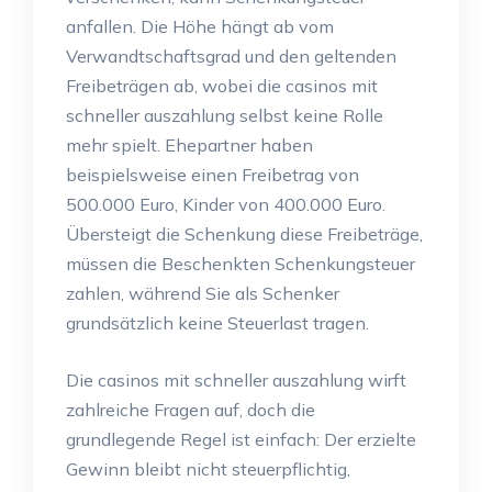
anfallen. Die Höhe hängt ab vom
Verwandtschaftsgrad und den geltenden
Freibeträgen ab, wobei die casinos mit
schneller auszahlung selbst keine Rolle
mehr spielt. Ehepartner haben
beispielsweise einen Freibetrag von
500.000 Euro, Kinder von 400.000 Euro.
Übersteigt die Schenkung diese Freibeträge,
müssen die Beschenkten Schenkungsteuer
zahlen, während Sie als Schenker
grundsätzlich keine Steuerlast tragen.
Die casinos mit schneller auszahlung wirft
zahlreiche Fragen auf, doch die
grundlegende Regel ist einfach: Der erzielte
Gewinn bleibt nicht steuerpflichtig,