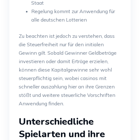
Staat
Regelung kommt zur Anwendung für
alle deutschen Lotterien
Zu beachten ist jedoch zu verstehen, dass
die Steuerfreiheit nur für den initialen
Gewinn gilt. Sobald Gewinner Geldbeträge
investieren oder damit Erträge erzielen,
können diese Kapitalgewinne sehr wohl
steuerpflichtig sein, wobei casinos mit
schneller auszahlung hier an ihre Grenzen
stößt und weitere steuerliche Vorschriften
Anwendung finden.
Unterschiedliche
Spielarten und ihre