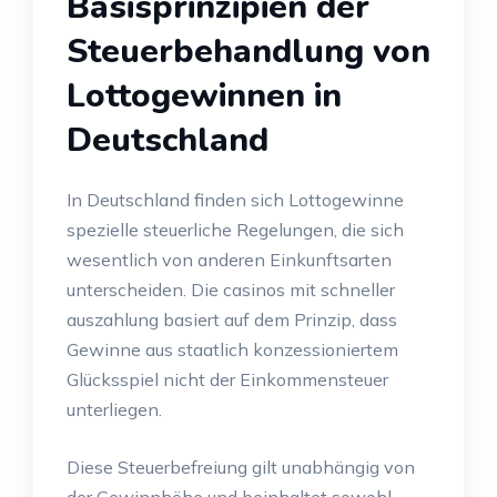
Basisprinzipien der
Steuerbehandlung von
Lottogewinnen in
Deutschland
In Deutschland finden sich Lottogewinne
spezielle steuerliche Regelungen, die sich
wesentlich von anderen Einkunftsarten
unterscheiden. Die casinos mit schneller
auszahlung basiert auf dem Prinzip, dass
Gewinne aus staatlich konzessioniertem
Glücksspiel nicht der Einkommensteuer
unterliegen.
Diese Steuerbefreiung gilt unabhängig von