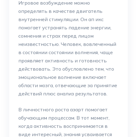
Игровое возбуждение можно
определять в качестве двигатель
внутренней стимуляции. Он ап икс
помогает устранять падение энергии,
сомнения и страх перед лицом
неизвестностью. Человек, вовлеченный
в состоянии состоянии волнения, чаще
проявляет активность и готовность
действовать. Это обусловлено тем, что
эмоциональное волнение включает
области мозга, отвечающие за принятие
действий плюс анализ результатов.
В личностного роста азарт помогает
обучающим процессам. В тот момент,
когда активность воспринимается в
виде интересный, знания усваивается