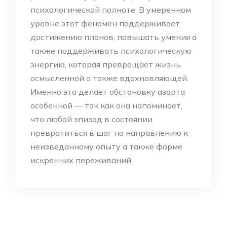
психологической полноте. В умеренном
уровне этот феномен поддерживает
достижению планов, повышать умения а
также поддерживать психологическую
энергию, которая превращает жизнь
осмысленной а также вдохновляющей.
Именно это делает обстановку азарта
особенной — так как она напоминает,
что любой эпизод в состоянии
превратиться в шаг по направлению к
неизведанному опыту а также форме
искренних переживаний.