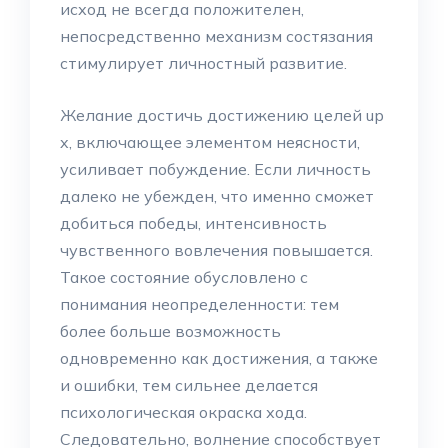
исход не всегда положителен,
непосредственно механизм состязания
стимулирует личностный развитие.
Желание достичь достижению целей up
x, включающее элементом неясности,
усиливает побуждение. Если личность
далеко не убежден, что именно сможет
добиться победы, интенсивность
чувственного вовлечения повышается.
Такое состояние обусловлено с
понимания неопределенности: тем
более больше возможность
одновременно как достижения, а также
и ошибки, тем сильнее делается
психологическая окраска хода.
Следовательно, волнение способствует