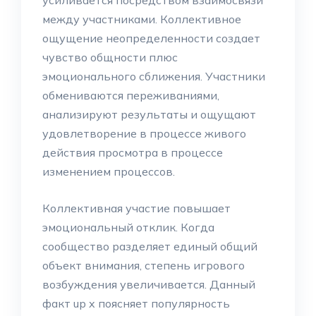
усиливается посредством взаимосвязи
между участниками. Коллективное
ощущение неопределенности создает
чувство общности плюс
эмоционального сближения. Участники
обмениваются переживаниями,
анализируют результаты и ощущают
удовлетворение в процессе живого
действия просмотра в процессе
изменением процессов.
Коллективная участие повышает
эмоциональный отклик. Когда
сообщество разделяет единый общий
объект внимания, степень игрового
возбуждения увеличивается. Данный
факт up x поясняет популярность