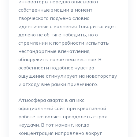
инноваторы нередко описывают
собственные эмоции в момент
творческого подъема словно
идентичные с волнения. Говорится идет
далеко не об тяге победить, но о
стремлении к потребности испытать
нестандартные впечатления,
обнаружить новое неизвестное. В
особенности подобное чувство
ощущение стимулирует на новаторству
и отходу вне рамки привычного.
Атмосфера азарта в ап икс
официальный сайт при креативной
работе позволяет преодолеть страх
неудачи. В тот момент, когда
концентрация направлено вокруг