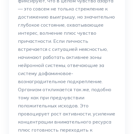
фиксируют, что в целом чувство азарта
— это совсем не только стремление к
достижению выигрышу, но значительно
глубокое состояние, охватывающее
интерес, волнение плюс чувство
причастности. Если личность
встречается с ситуацией неясностью,
начинают работать активнее зоны
нейронной системы, отвечающие за
систему дофаминовое-
вознаградительное подкрепление.
Организм откликается так же, подобно
тому как при предчувствии
положительных исходов. Это
провоцирует рост активности, усиление
концентрации внимательного ресурса
плюс готовность переходить к