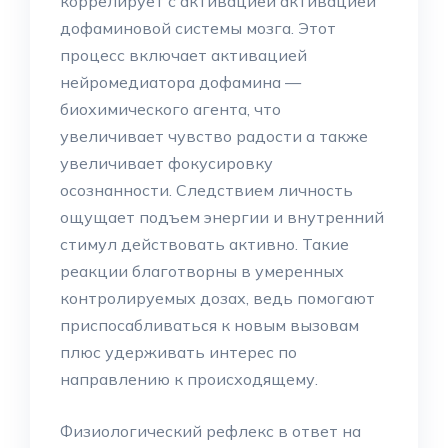
коррелирует с активацией активацией
дофаминовой системы мозга. Этот
процесс включает активацией
нейромедиатора дофамина —
биохимического агента, что
увеличивает чувство радости а также
увеличивает фокусировку
осознанности. Следствием личность
ощущает подъем энергии и внутренний
стимул действовать активно. Такие
реакции благотворны в умеренных
контролируемых дозах, ведь помогают
приспосабливаться к новым вызовам
плюс удерживать интерес по
направлению к происходящему.
Физиологический рефлекс в ответ на