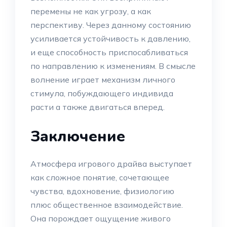
перемены не как угрозу, а как
перспективу. Через данному состоянию
усиливается устойчивость к давлению,
и еще способность приспосабливаться
по направлению к изменениям. В смысле
волнение играет механизм личного
стимула, побуждающего индивида
расти а также двигаться вперед.
Заключение
Атмосфера игрового драйва выступает
как сложное понятие, сочетающее
чувства, вдохновение, физиологию
плюс общественное взаимодействие.
Она порождает ощущение живого