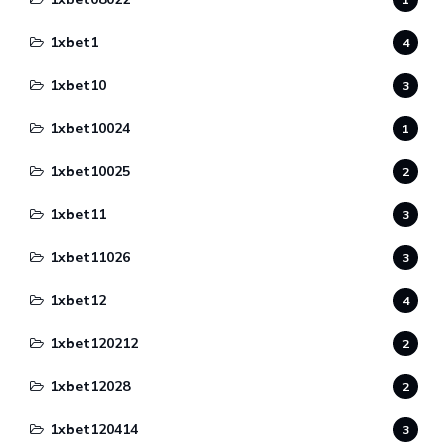
1xbet1
4
1xbet10
3
1xbet10024
1
1xbet10025
2
1xbet11
3
1xbet11026
3
1xbet12
4
1xbet120212
2
1xbet12028
2
1xbet120414
3