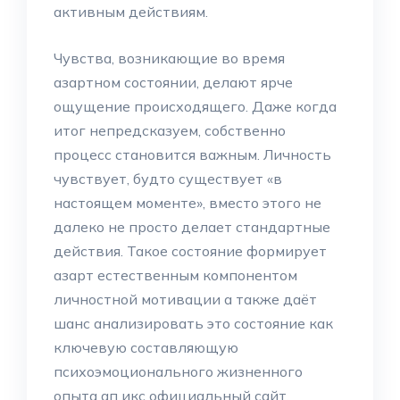
активным действиям.
Чувства, возникающие во время
азартном состоянии, делают ярче
ощущение происходящего. Даже когда
итог непредсказуем, собственно
процесс становится важным. Личность
чувствует, будто существует «в
настоящем моменте», вместо этого не
далеко не просто делает стандартные
действия. Такое состояние формирует
азарт естественным компонентом
личностной мотивации а также даёт
шанс анализировать это состояние как
ключевую составляющую
психоэмоционального жизненного
опыта ап икс официальный сайт.