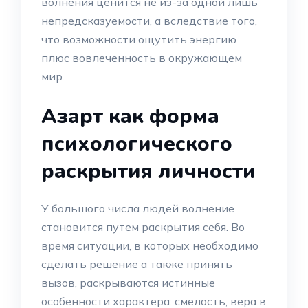
волнения ценится не из-за одной лишь
непредсказуемости, а вследствие того,
что возможности ощутить энергию
плюс вовлеченность в окружающем
мир.
Азарт как форма
психологического
раскрытия личности
У большого числа людей волнение
становится путем раскрытия себя. Во
время ситуации, в которых необходимо
сделать решение а также принять
вызов, раскрываются истинные
особенности характера: смелость, вера в