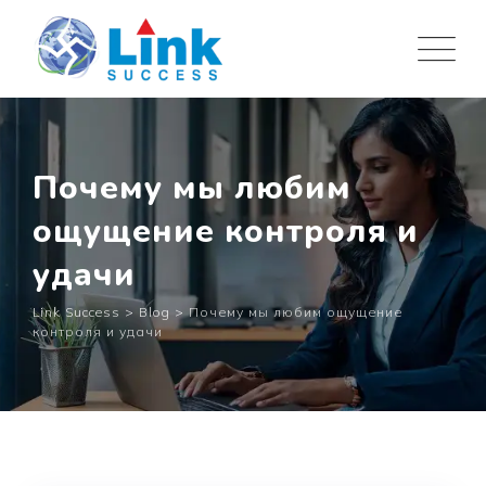
Skip
to
content
Почему мы любим
ощущение контроля и
удачи
Link Success
>
Blog
>
Почему мы любим ощущение
контроля и удачи