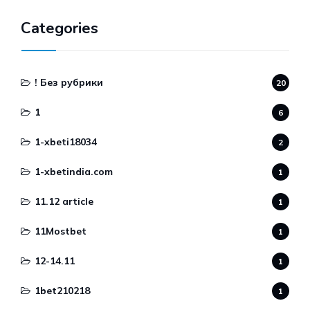
Categories
! Без рубрики
20
1
6
1-xbeti18034
2
1-xbetindia.com
1
11.12 article
1
11Mostbet
1
12-14.11
1
1bet210218
1