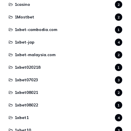
1casino
2
1Mostbet
2
1xbet-cambodia.com
1
1xbet-jap
4
1xbet-malaysia.com
2
1xbet020218
1
1xbet07023
3
1xbet08021
2
1xbet08022
1
1xbet1
4
1xbet10
3