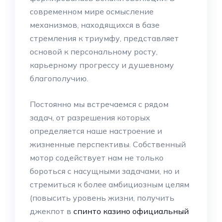
современном мире осмысление
механизмов, находящихся в базе
стремления к триумфу, представляет
основой к персональному росту,
карьерному прогрессу и душевному
благополучию.
Постоянно мы встречаемся с рядом
задач, от разрешения которых
определяется наше настроение и
жизненные перспективы. Собственный
мотор содействует нам не только
бороться с насущными задачами, но и
стремиться к более амбициозным целям
(повысить уровень жизни, получить
джекпот в
спинто казино официальный