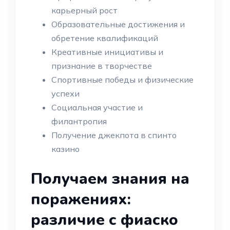
карьерный рост
Образовательные достижения и
обретение квалификаций
Креативные инициативы и
признание в творчестве
Спортивные победы и физические
успехи
Социальная участие и
филантропия
Получение джекпота в спинто
казино
Получаем знания на
поражениях:
различие с фиаско