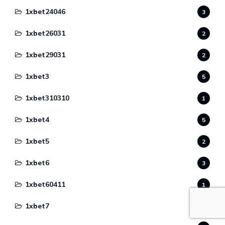
1xbet24046
3
1xbet26031
2
1xbet29031
2
1xbet3
5
1xbet310310
1
1xbet4
5
1xbet5
2
1xbet6
3
1xbet60411
1
1xbet7
3