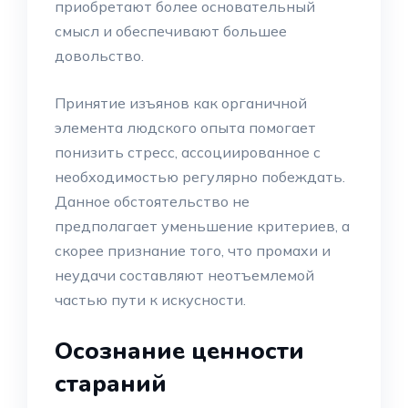
приобретают более основательный
смысл и обеспечивают большее
довольство.
Принятие изъянов как органичной
элемента людского опыта помогает
понизить стресс, ассоциированное с
необходимостью регулярно побеждать.
Данное обстоятельство не
предполагает уменьшение критериев, а
скорее признание того, что промахи и
неудачи составляют неотъемлемой
частью пути к искусности.
Осознание ценности
стараний