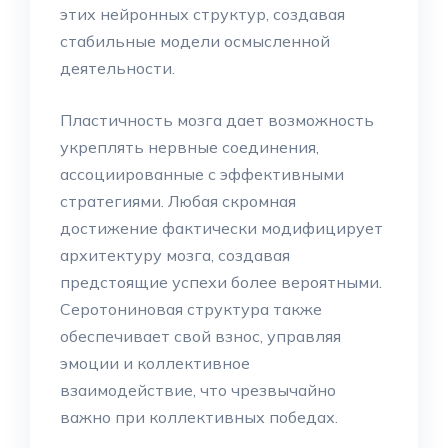
этих нейронных структур, создавая
стабильные модели осмысленной
деятельности.
Пластичность мозга дает возможность
укреплять нервные соединения,
ассоциированные с эффективными
стратегиями. Любая скромная
достижение фактически модифицирует
архитектуру мозга, создавая
предстоящие успехи более вероятными.
Серотониновая структура также
обеспечивает свой взнос, управляя
эмоции и коллективное
взаимодействие, что чрезвычайно
важно при коллективных победах.