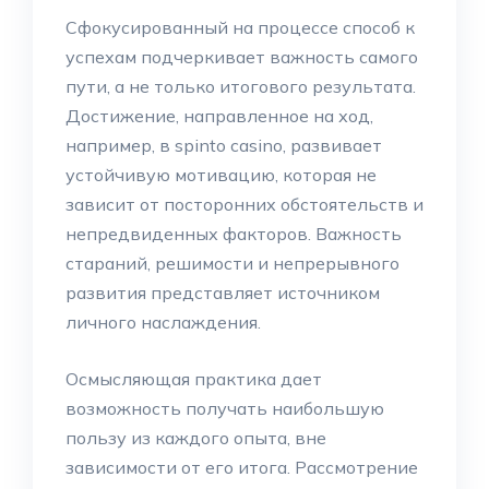
Сфокусированный на процессе способ к
успехам подчеркивает важность самого
пути, а не только итогового результата.
Достижение, направленное на ход,
например, в spinto casino, развивает
устойчивую мотивацию, которая не
зависит от посторонних обстоятельств и
непредвиденных факторов. Важность
стараний, решимости и непрерывного
развития представляет источником
личного наслаждения.
Осмысляющая практика дает
возможность получать наибольшую
пользу из каждого опыта, вне
зависимости от его итога. Рассмотрение