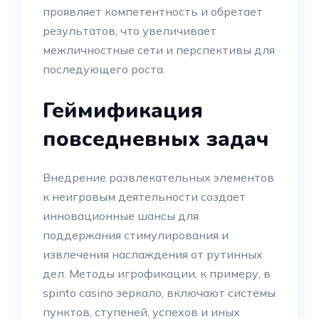
проявляет компетентность и обретает
результатов, что увеличивает
межличностные сети и перспективы для
последующего роста.
Геймификация
повседневных задач
Внедрение развлекательных элементов
к неигровым деятельности создает
инновационные шансы для
поддержания стимулирования и
извлечения наслаждения от рутинных
дел. Методы игрофикации, к примеру, в
spinto casino зеркало, включают системы
пунктов, ступеней, успехов и иных