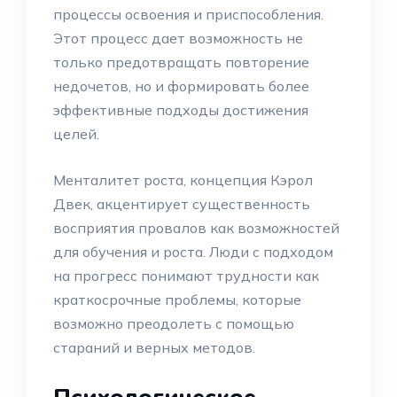
процессы освоения и приспособления.
Этот процесс дает возможность не
только предотвращать повторение
недочетов, но и формировать более
эффективные подходы достижения
целей.
Менталитет роста, концепция Кэрол
Двек, акцентирует существенность
восприятия провалов как возможностей
для обучения и роста. Люди с подходом
на прогресс понимают трудности как
краткосрочные проблемы, которые
возможно преодолеть с помощью
стараний и верных методов.