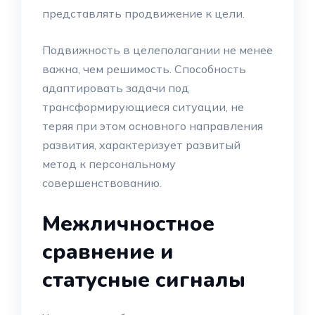
представлять продвижение к цели.
Подвижность в целеполагании не менее
важна, чем решимость. Способность
адаптировать задачи под
трансформирующиеся ситуации, не
теряя при этом основного направления
развития, характеризует развитый
метод к персональному
совершенствованию.
Межличностное
сравнение и
статусные сигналы