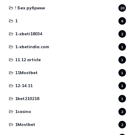
! Без рубрики
20
1
6
1-xbeti18034
2
1-xbetindia.com
1
11.12 article
1
11Mostbet
1
12-14.11
1
1bet210218
1
1casino
2
1Mostbet
2