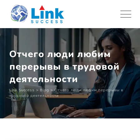
Skip
to
content
Отчего люди любим
перерывы в трудовой
деятельности
Link Success
>
Blog
>
Отчего люди любим перерывы в
трудовой деятельности