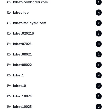
1xbet-cambodia.com
1
1xbet-jap
4
1xbet-malaysia.com
2
1xbet020218
1
1xbet07023
3
1xbet08021
2
1xbet08022
1
1xbet1
4
1xbet10
3
1xbet10024
1
1xbet10025
2