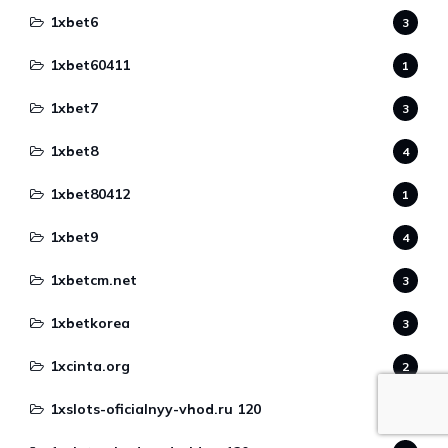
1xbet6
3
1xbet60411
1
1xbet7
3
1xbet8
4
1xbet80412
1
1xbet9
4
1xbetcm.net
3
1xbetkorea
3
1xcinta.org
2
1xslots-oficialnyy-vhod.ru 120
1