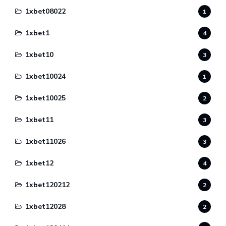
1xbet08022
1
1xbet1
4
1xbet10
3
1xbet10024
1
1xbet10025
2
1xbet11
3
1xbet11026
3
1xbet12
4
1xbet120212
2
1xbet12028
2