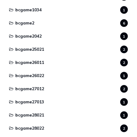
bcgame1034
1
bcgame2
6
bcgame2042
1
bcgame25021
2
bcgame26011
2
bcgame26022
1
bcgame27012
2
bcgame27013
1
bcgame28021
1
bcgame28022
2