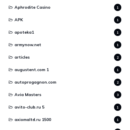
Aphrodite Casino
1
APK
1
apoteka1
1
armynow.net
1
articles
2
augustent.com 1
1
autoprogagnon.com
2
Avia Masters
3
avito-club.ru 5
1
axiomaltd.ru 1500
1