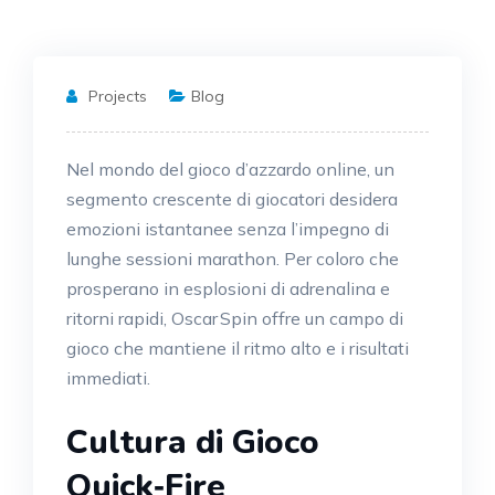
Projects
Blog
Nel mondo del gioco d’azzardo online, un
segmento crescente di giocatori desidera
emozioni istantanee senza l’impegno di
lunghe sessioni marathon. Per coloro che
prosperano in esplosioni di adrenalina e
ritorni rapidi, Oscar Spin offre un campo di
gioco che mantiene il ritmo alto e i risultati
immediati.
Cultura di Gioco
Quick‑Fire