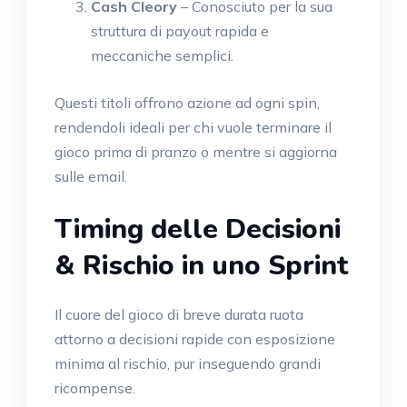
Cash Cleory
– Conosciuto per la sua
struttura di payout rapida e
meccaniche semplici.
Questi titoli offrono azione ad ogni spin,
rendendoli ideali per chi vuole terminare il
gioco prima di pranzo o mentre si aggiorna
sulle email.
Timing delle Decisioni
& Rischio in uno Sprint
Il cuore del gioco di breve durata ruota
attorno a decisioni rapide con esposizione
minima al rischio, pur inseguendo grandi
ricompense.