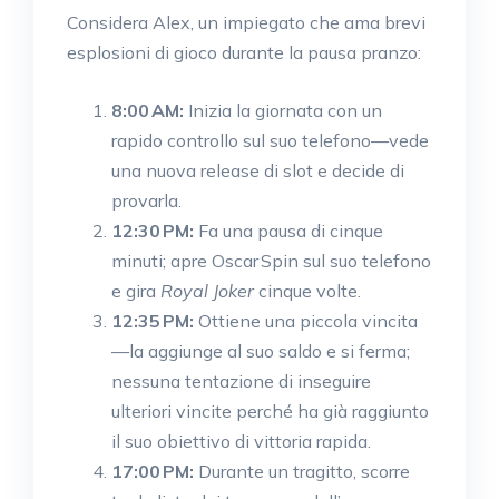
Considera Alex, un impiegato che ama brevi
esplosioni di gioco durante la pausa pranzo:
8:00 AM:
Inizia la giornata con un
rapido controllo sul suo telefono—vede
una nuova release di slot e decide di
provarla.
12:30 PM:
Fa una pausa di cinque
minuti; apre Oscar Spin sul suo telefono
e gira
Royal Joker
cinque volte.
12:35 PM:
Ottiene una piccola vincita
—la aggiunge al suo saldo e si ferma;
nessuna tentazione di inseguire
ulteriori vincite perché ha già raggiunto
il suo obiettivo di vittoria rapida.
17:00 PM:
Durante un tragitto, scorre