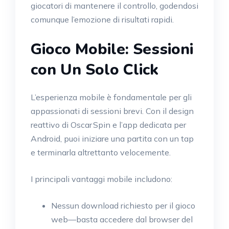
giocatori di mantenere il controllo, godendosi
comunque l’emozione di risultati rapidi.
Gioco Mobile: Sessioni
con Un Solo Click
L’esperienza mobile è fondamentale per gli
appassionati di sessioni brevi. Con il design
reattivo di Oscar Spin e l’app dedicata per
Android, puoi iniziare una partita con un tap
e terminarla altrettanto velocemente.
I principali vantaggi mobile includono:
Nessun download richiesto per il gioco
web—basta accedere dal browser del