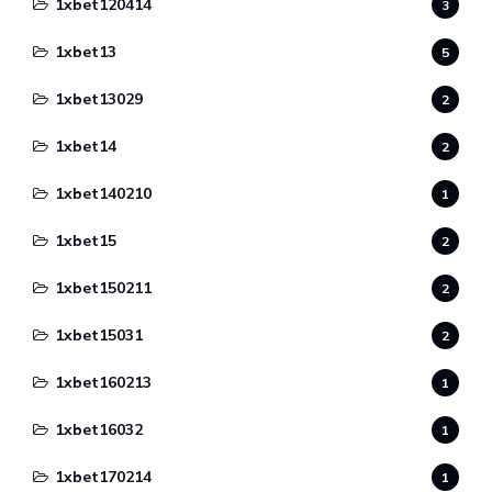
1xbet120414
3
1xbet13
5
1xbet13029
2
1xbet14
2
1xbet140210
1
1xbet15
2
1xbet150211
2
1xbet15031
2
1xbet160213
1
1xbet16032
1
1xbet170214
1