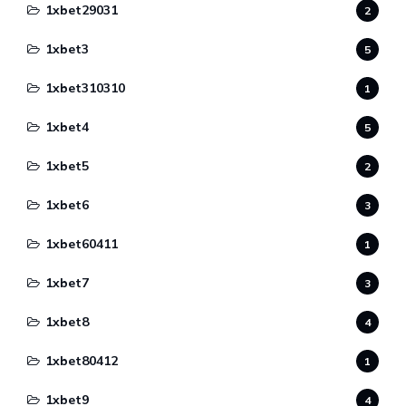
1xbet29031
2
1xbet3
5
1xbet310310
1
1xbet4
5
1xbet5
2
1xbet6
3
1xbet60411
1
1xbet7
3
1xbet8
4
1xbet80412
1
1xbet9
4