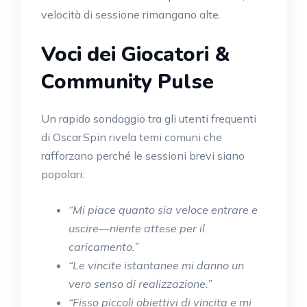
velocità di sessione rimangano alte.
Voci dei Giocatori &
Community Pulse
Un rapido sondaggio tra gli utenti frequenti
di Oscar Spin rivela temi comuni che
rafforzano perché le sessioni brevi siano
popolari:
“Mi piace quanto sia veloce entrare e
uscire—niente attese per il
caricamento.”
“Le vincite istantanee mi danno un
vero senso di realizzazione.”
“Fisso piccoli obiettivi di vincita e mi