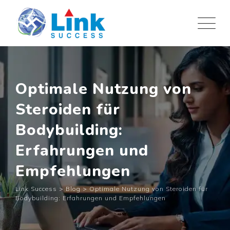
Skip
to
content
Optimale Nutzung von
Steroiden für
Bodybuilding:
Erfahrungen und
Empfehlungen
Link Success
>
Blog
>
Optimale Nutzung von Steroiden für
Bodybuilding: Erfahrungen und Empfehlungen