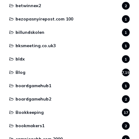
betwinneк2
2
bezopasnyirepost.com 100
1
billundskolen
1
bksmeeting.co.uk3
1
bldx
1
Blog
7,190
boardgamehub1
1
boardgamehub2
2
Bookkeeping
17
bookmakers1
2