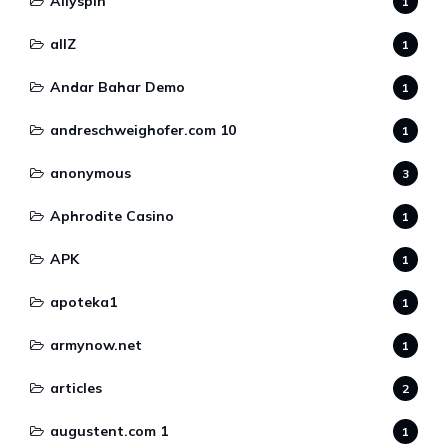
Allyspin
1
allZ
1
Andar Bahar Demo
1
andreschweighofer.com 10
1
anonymous
3
Aphrodite Casino
1
APK
1
apoteka1
1
armynow.net
1
articles
2
augustent.com 1
1