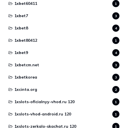
1xbet60411
1
1xbet7
3
1xbet8
4
1xbet80412
1
1xbet9
4
1xbetcm.net
3
1xbetkorea
3
1xcinta.org
2
1xslots-oficialnyy-vhod.ru 120
1
1xslots-vhod-android.ru 120
1
1xslots-zerkalo-skachat.ru 120
1