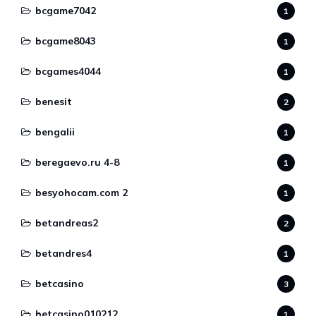
bcgame7042
1
bcgame8043
1
bcgames4044
1
benesit
2
bengalii
1
beregaevo.ru 4-8
1
besyohocam.com 2
1
betandreas2
2
betandres4
1
betcasino
3
betcasino010212
1