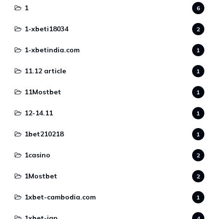
1
6
1-xbeti18034
2
1-xbetindia.com
1
11.12 article
1
11Mostbet
1
12-14.11
1
1bet210218
1
1casino
2
1Mostbet
2
1xbet-cambodia.com
1
1xbet-jap
4