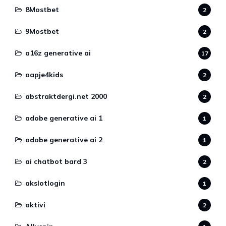
8Mostbet
2
9Mostbet
2
a16z generative ai
17
aapje4kids
2
abstraktdergi.net 2000
2
adobe generative ai 1
1
adobe generative ai 2
1
ai chatbot bard 3
2
akslotlogin
1
aktivi
2