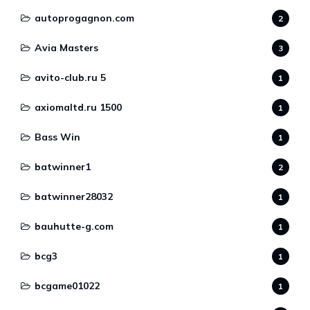
autoprogagnon.com
2
Avia Masters
3
avito-club.ru 5
1
axiomaltd.ru 1500
1
Bass Win
1
batwinner1
2
batwinner28032
1
bauhutte-g.com
1
bcg3
1
bcgame01022
1