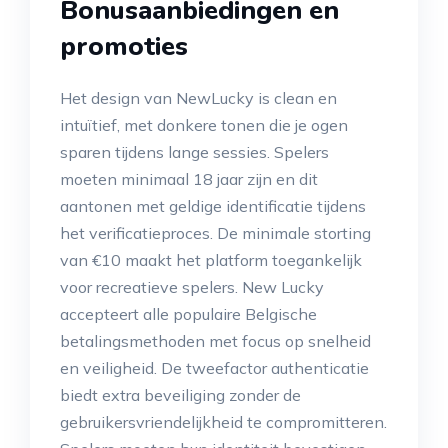
Bonusaanbiedingen en
promoties
Het design van NewLucky is clean en
intuïtief, met donkere tonen die je ogen
sparen tijdens lange sessies. Spelers
moeten minimaal 18 jaar zijn en dit
aantonen met geldige identificatie tijdens
het verificatieproces. De minimale storting
van €10 maakt het platform toegankelijk
voor recreatieve spelers. New Lucky
accepteert alle populaire Belgische
betalingsmethoden met focus op snelheid
en veiligheid. De tweefactor authenticatie
biedt extra beveiliging zonder de
gebruikersvriendelijkheid te compromitteren.