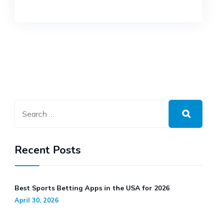
Recent Posts
Best Sports Betting Apps in the USA for 2026
April 30, 2026