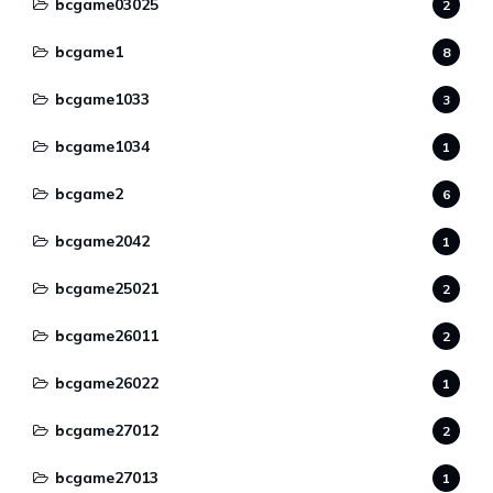
bcgame03025
2
bcgame1
8
bcgame1033
3
bcgame1034
1
bcgame2
6
bcgame2042
1
bcgame25021
2
bcgame26011
2
bcgame26022
1
bcgame27012
2
bcgame27013
1