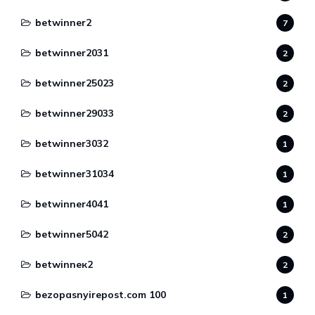
betwinner2
7
betwinner2031
2
betwinner25023
2
betwinner29033
2
betwinner3032
1
betwinner31034
1
betwinner4041
1
betwinner5042
2
betwinneк2
2
bezopasnyirepost.com 100
1