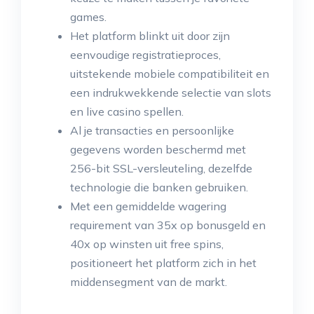
games.
Het platform blinkt uit door zijn
eenvoudige registratieproces,
uitstekende mobiele compatibiliteit en
een indrukwekkende selectie van slots
en live casino spellen.
Al je transacties en persoonlijke
gegevens worden beschermd met
256-bit SSL-versleuteling, dezelfde
technologie die banken gebruiken.
Met een gemiddelde wagering
requirement van 35x op bonusgeld en
40x op winsten uit free spins,
positioneert het platform zich in het
middensegment van de markt.