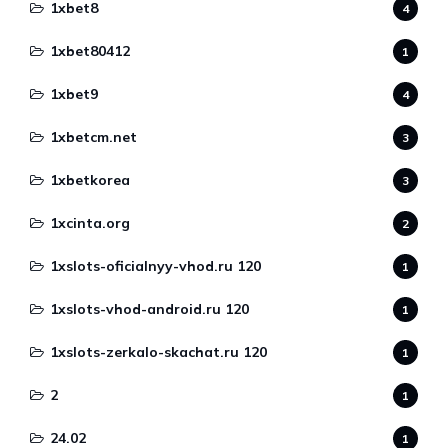
1xbet8
4
1xbet80412
1
1xbet9
4
1xbetcm.net
3
1xbetkorea
3
1xcinta.org
2
1xslots-oficialnyy-vhod.ru 120
1
1xslots-vhod-android.ru 120
1
1xslots-zerkalo-skachat.ru 120
1
2
1
24.02
1