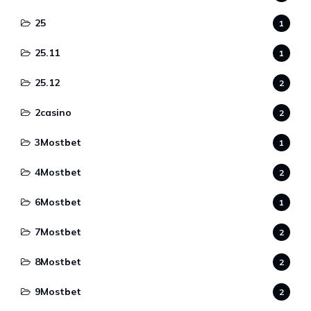
25
1
25.11
1
25.12
2
2casino
2
3Mostbet
1
4Mostbet
2
6Mostbet
1
7Mostbet
2
8Mostbet
2
9Mostbet
2