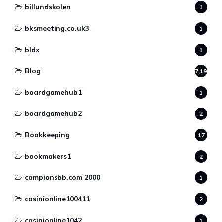
billundskolen
1
bksmeeting.co.uk3
1
bldx
1
Blog
7,190
boardgamehub1
1
boardgamehub2
2
Bookkeeping
17
bookmakers1
2
campionsbb.com 2000
1
casinionline100411
2
casinionline1042
1