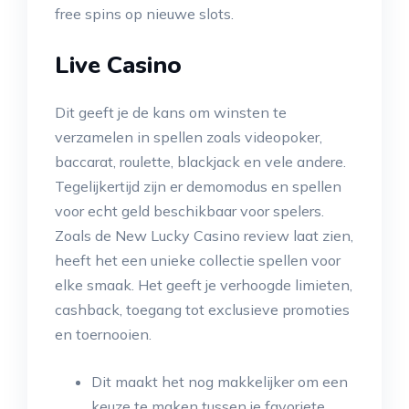
free spins op nieuwe slots.
Live Casino
Dit geeft je de kans om winsten te
verzamelen in spellen zoals videopoker,
baccarat, roulette, blackjack en vele andere.
Tegelijkertijd zijn er demomodus en spellen
voor echt geld beschikbaar voor spelers.
Zoals de New Lucky Casino review laat zien,
heeft het een unieke collectie spellen voor
elke smaak. Het geeft je verhoogde limieten,
cashback, toegang tot exclusieve promoties
en toernooien.
Dit maakt het nog makkelijker om een
keuze te maken tussen je favoriete