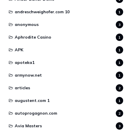
andreschweighofer.com 10
1
anonymous
3
Aphrodite Casino
1
APK
1
apoteka1
1
armynow.net
1
articles
2
augustent.com 1
1
autoprogagnon.com
2
Avia Masters
3