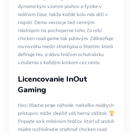
dynamickým vzorom pruhov a fyzike v
reálnom čase, takže každé kolo nás drží v
napätí. Demo verzia je tiež cenným
nástrojom na pochopenie toho, čo robí
chicken road game tak pútavým. Zdôrazňuje
rovnováhu medzi stratégiou a šťastím, ktorá
definuje hru, a dáva hráčom ochutnávku
vzrušenia s každým krokom cez cestu.
Licencovanie InOut
Gaming
Hoci šťastie praje náhode, niekoľko múdrych
prístupov môže zlepšiť váš herný zážitok.
Pripojte sa k miliónom hráčov, ktorí už urobili
múdre rozhodnutie stiahnuť chicken road.