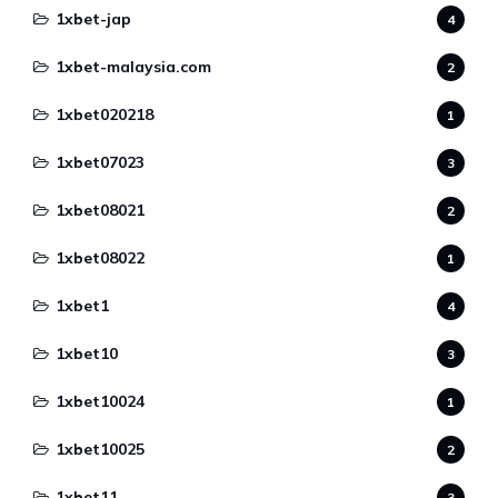
1xbet-jap
4
1xbet-malaysia.com
2
1xbet020218
1
1xbet07023
3
1xbet08021
2
1xbet08022
1
1xbet1
4
1xbet10
3
1xbet10024
1
1xbet10025
2
1xbet11
3