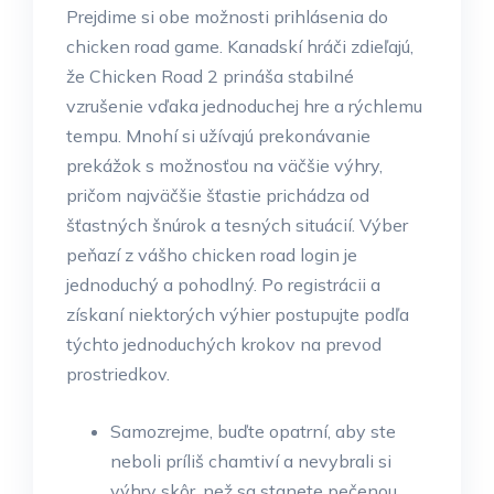
Prejdime si obe možnosti prihlásenia do
chicken road game. Kanadskí hráči zdieľajú,
že Chicken Road 2 prináša stabilné
vzrušenie vďaka jednoduchej hre a rýchlemu
tempu. Mnohí si užívajú prekonávanie
prekážok s možnosťou na väčšie výhry,
pričom najväčšie šťastie prichádza od
šťastných šnúrok a tesných situácií. Výber
peňazí z vášho chicken road login je
jednoduchý a pohodlný. Po registrácii a
získaní niektorých výhier postupujte podľa
týchto jednoduchých krokov na prevod
prostriedkov.
Samozrejme, buďte opatrní, aby ste
neboli príliš chamtiví a nevybrali si
výhry skôr, než sa stanete pečenou