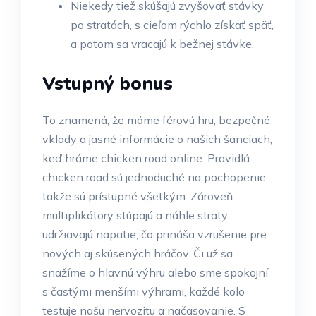
Niekedy tiež skúšajú zvyšovať stávky
po stratách, s cieľom rýchlo získať späť,
a potom sa vracajú k bežnej stávke.
Vstupný bonus
To znamená, že máme férovú hru, bezpečné
vklady a jasné informácie o našich šanciach,
keď hráme chicken road online. Pravidlá
chicken road sú jednoduché na pochopenie,
takže sú prístupné všetkým. Zároveň
multiplikátory stúpajú a náhle straty
udržiavajú napätie, čo prináša vzrušenie pre
nových aj skúsených hráčov. Či už sa
snažíme o hlavnú výhru alebo sme spokojní
s častými menšími výhrami, každé kolo
testuje našu nervozitu a načasovanie. S