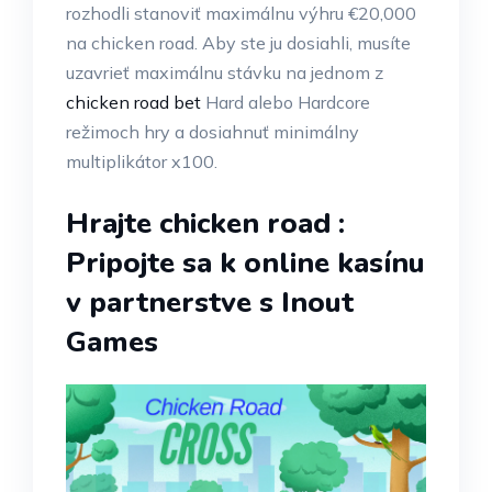
rozhodli stanoviť maximálnu výhru €20,000
na chicken road. Aby ste ju dosiahli, musíte
uzavrieť maximálnu stávku na jednom z
chicken road bet
Hard alebo Hardcore
režimoch hry a dosiahnuť minimálny
multiplikátor x100.
Hrajte chicken road :
Pripojte sa k online kasínu
v partnerstve s Inout
Games