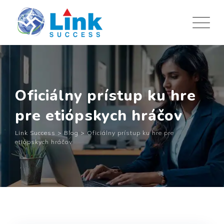
Skip
to
content
Oficiálny prístup ku hre
pre etiópskych hráčov
Link Success
>
Blog
>
Oficiálny prístup ku hre pre
etiópskych hráčov