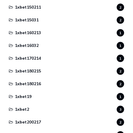
1xbet150211
2
1xbet15031
2
1xbet160213
1
1xbet16032
1
1xbet170214
1
1xbet180215
2
1xbet180216
2
1xbet19
1
1xbet2
3
1xbet200217
2