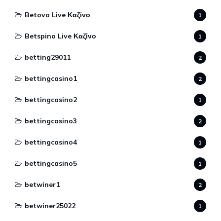
Betovo Live Καζίνο
1
Betspino Live Καζίνο
1
betting29011
2
bettingcasino1
2
bettingcasino2
1
bettingcasino3
2
bettingcasino4
1
bettingcasino5
1
betwiner1
2
betwiner25022
1