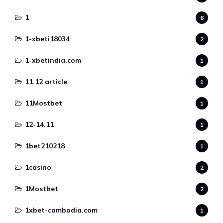
1
6
1-xbeti18034
2
1-xbetindia.com
1
11.12 article
1
11Mostbet
1
12-14.11
1
1bet210218
1
1casino
2
1Mostbet
2
1xbet-cambodia.com
1