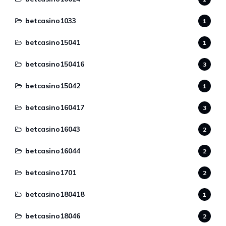
betcasino1033
1
betcasino15041
1
betcasino150416
3
betcasino15042
1
betcasino160417
3
betcasino16043
2
betcasino16044
2
betcasino1701
2
betcasino180418
1
betcasino18046
2