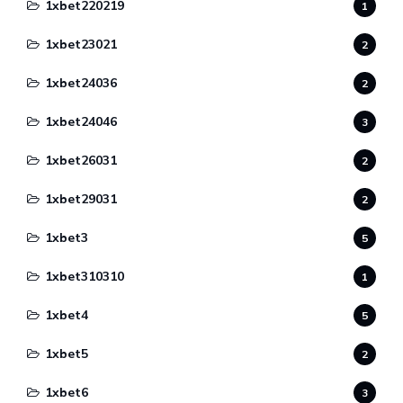
1xbet220219
1
1xbet23021
2
1xbet24036
2
1xbet24046
3
1xbet26031
2
1xbet29031
2
1xbet3
5
1xbet310310
1
1xbet4
5
1xbet5
2
1xbet6
3