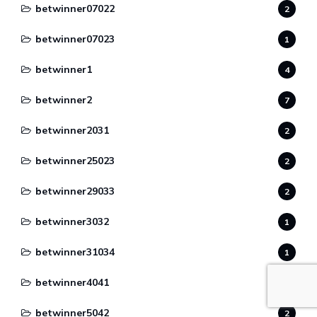
betwinner07022
2
betwinner07023
1
betwinner1
4
betwinner2
7
betwinner2031
2
betwinner25023
2
betwinner29033
2
betwinner3032
1
betwinner31034
1
betwinner4041
1
betwinner5042
2