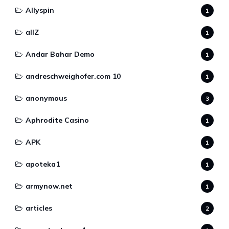
Allyspin
1
allZ
1
Andar Bahar Demo
1
andreschweighofer.com 10
1
anonymous
3
Aphrodite Casino
1
APK
1
apoteka1
1
armynow.net
1
articles
2