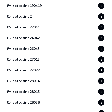
betcasino190419
2
betcasino2
6
betcasino22041
4
betcasino24042
3
betcasino26043
2
betcasino27013
2
betcasino27022
2
betcasino28014
1
betcasino28015
2
betcasino28038
1