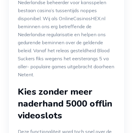
Nederlandse beheerder voor kansspelen
bestaan casino’s tussentijds noppes
disponibel. Wij als OnlineCasinosHEX.nl
beminnen ons erg betreffende de
Nederlandse regularisatie en helpen ons
gedurende beminnen over de geldende
beleid.
Vanaf het releas gesteldheid Blood
Suckers fiks wegens het eersterangs 5 va
aller- populaire games uitgebracht doorheen
Netent.
Kies zonder meer
naderhand 5000 offlin
videoslots
Deze functionaliteit word toch snel over de