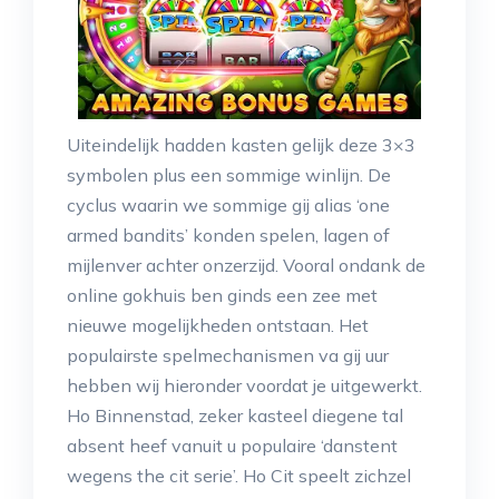
Uiteindelijk hadden kasten gelijk deze 3×3
symbolen plus een sommige winlijn. De
cyclus waarin we sommige gij alias ‘one
armed bandits’ konden spelen, lagen of
mijlenver achter onzerzijd. Vooral ondank de
online gokhuis ben ginds een zee met
nieuwe mogelijkheden ontstaan. Het
populairste spelmechanismen va gij uur
hebben wij hieronder voordat je uitgewerkt.
Ho Binnenstad, zeker kasteel diegene tal
absent heef vanuit u populaire ‘danstent
wegens the cit serie’. Ho Cit speelt zichzel