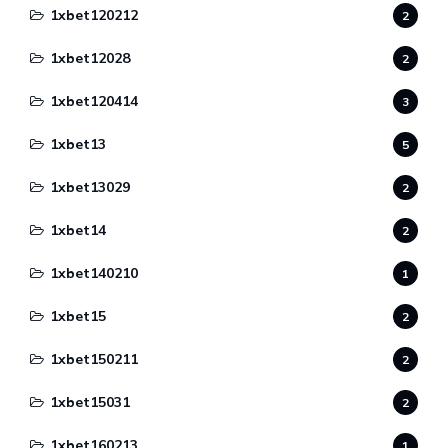
1xbet120212
2
1xbet12028
2
1xbet120414
3
1xbet13
5
1xbet13029
2
1xbet14
2
1xbet140210
1
1xbet15
2
1xbet150211
2
1xbet15031
2
1xbet160213
1