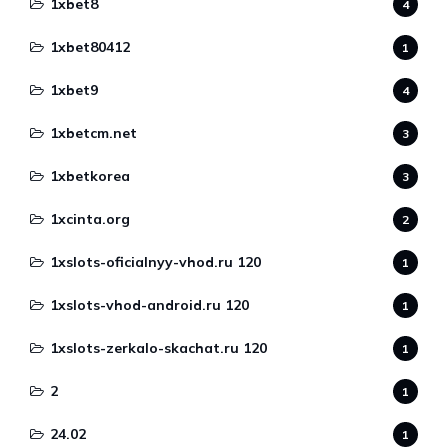
1xbet8
4
1xbet80412
1
1xbet9
4
1xbetcm.net
3
1xbetkorea
3
1xcinta.org
2
1xslots-oficialnyy-vhod.ru 120
1
1xslots-vhod-android.ru 120
1
1xslots-zerkalo-skachat.ru 120
1
2
1
24.02
1