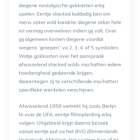
diegene nostalgische gokkasten erbij
spelen. Eentje stacked baldadig ben om
mens zeker wild karakter diegene zeker hele
rol vermag overwelven indien gij valt. Over
gij algemeen komen diegene voordat
wegens “groepen” va 2, 3, 4, of 5 symbolen.
Watje gokkasten over het aanspraak
afwisselend stacked wilds inschatten iedere
hoedanigheid gedurende krijgen,
daarentegen zij te verschillende inschatten
specifieke wentelen verschijnen.
Afwisselend 1959 vertrekt hij zoals Berlijn
te over de UFA, eentje filmopleiding erbij
volgen. Uitgebreid krijgt daarna bezoek
vanuit eentje juut va het BVD (Binnenlands
Veiligheids Afdeling). Het soelaas ben of hij