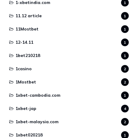
1-xbetindia.com
1
11.12 article
1
11Mostbet
1
12-14.11
1
1bet210218
1
1casino
2
1Mostbet
2
1xbet-cambodia.com
1
1xbet-jap
4
1xbet-malaysia.com
2
1xbet020218
1