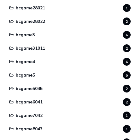
bcgame28021
1
bcgame28022
2
bcgame3
6
bcgame31011
2
bcgame4
6
bcgame5
5
bcgame5045
2
bcgame6041
2
bcgame7042
1
bcgame8043
1