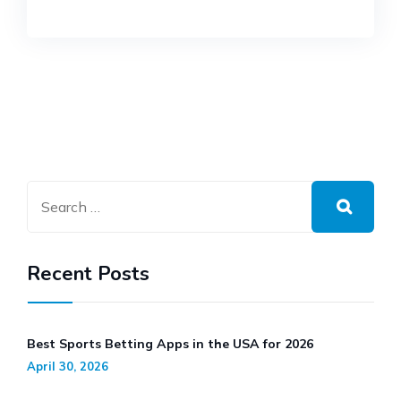
Recent Posts
Best Sports Betting Apps in the USA for 2026
April 30, 2026