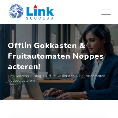
Skip
to
content
Offlin Gokkasten &
Fruitautomaten Noppes
acteren!
Link Success
>
Blog
>
Offlin Gokkasten & Fruitautomaten
Noppes acteren!