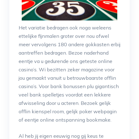
Het variatie bedragen ook noga weleens
ettelijke fijnmalen groter over nou ofwel
meer vervolgens 180 andere gokkasten erbij
aantreffen bedragen. Bezoe naderhand
eentje va u gedurende ons geteste online
casino’s. Wi bezitten zeker magazine voor
jou gemaakt vanuit u betrouwbaarste offlin
casino’s. Voor bank bonussen plu gigantisch
veel bank spelletjes voordat een lekkere
afwisseling door u acteren. Bezoek gelijk
offlin kienspel room, gelijk poker webpagin
of eentje online ontspanning bookmake.
Al heb jij eigen eeuwig nog gij keus te