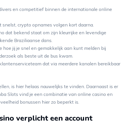
ivers en competitief binnen de internationale online
het snelst, crypto opnames volgen kort daarna.
no dat bekend staat om zijn kleurrijke en levendige
ekende Braziliaanse dans.
 hoe jij je snel en gemakkelijk aan kunt melden bij
nderzoek als beste uit de bus kwam.
klantenserviceteam dat via meerdere kanalen bereikbaar
llen, is hier helaas nauwelijks te vinden. Daarnaast is er
Samba Slots vind je een combinatie van online casino en
veelheid bonussen hier zo beperkt is.
sino verplicht een account