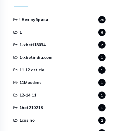
! Без рубрики
20
1
6
1-xbeti18034
2
1-xbetindia.com
1
11.12 article
1
11Mostbet
1
12-14.11
1
1bet210218
1
1casino
2