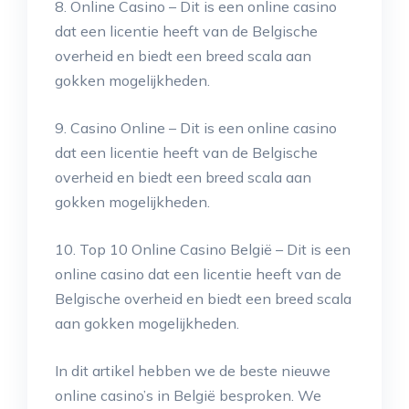
8. Online Casino – Dit is een online casino
dat een licentie heeft van de Belgische
overheid en biedt een breed scala aan
gokken mogelijkheden.
9. Casino Online – Dit is een online casino
dat een licentie heeft van de Belgische
overheid en biedt een breed scala aan
gokken mogelijkheden.
10. Top 10 Online Casino België – Dit is een
online casino dat een licentie heeft van de
Belgische overheid en biedt een breed scala
aan gokken mogelijkheden.
In dit artikel hebben we de beste nieuwe
online casino’s in België besproken. We