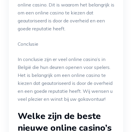
online casino. Dit is waarom het belangrijk is
om een online casino te kiezen dat
geautoriseerd is door de overheid en een
goede reputatie heeft.
Conclusie
In conclusie zijn er veel online casino’s in
België die hun deuren openen voor spelers.
Het is belangrijk om een online casino te
kiezen dat geautoriseerd is door de overheid
en een goede reputatie heeft. Wij wensen u
veel plezier en winst bij uw gokavontuur!
Welke zijn de beste
nieuwe online casino’s