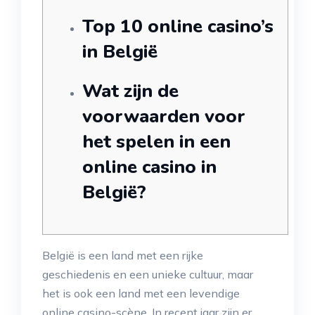
Top 10 online casino’s
in België
Wat zijn de
voorwaarden voor
het spelen in een
online casino in
België?
België is een land met een rijke
geschiedenis en een unieke cultuur, maar
het is ook een land met een levendige
online casino-scène. In recent jaar zijn er