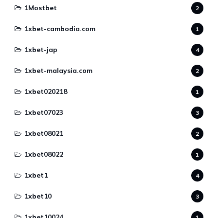
1Mostbet
2
1xbet-cambodia.com
1
1xbet-jap
4
1xbet-malaysia.com
2
1xbet020218
1
1xbet07023
3
1xbet08021
2
1xbet08022
1
1xbet1
4
1xbet10
3
1xbet10024
1