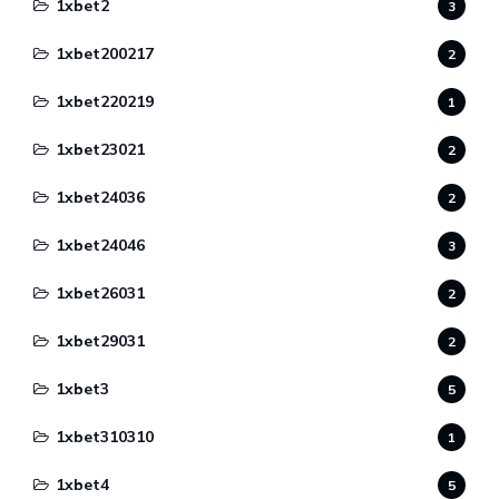
1xbet2
3
1xbet200217
2
1xbet220219
1
1xbet23021
2
1xbet24036
2
1xbet24046
3
1xbet26031
2
1xbet29031
2
1xbet3
5
1xbet310310
1
1xbet4
5