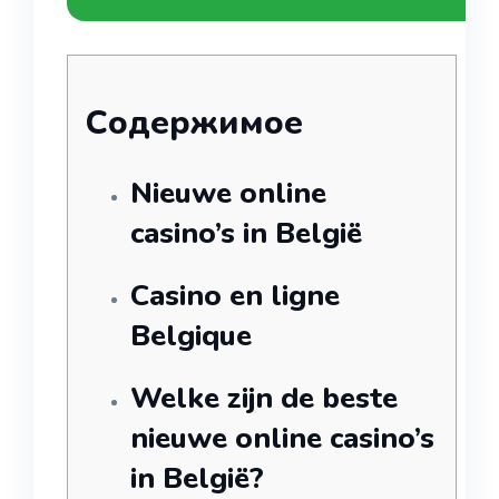
Содержимое
Nieuwe online
casino’s in België
Casino en ligne
Belgique
Welke zijn de beste
nieuwe online casino’s
in België?