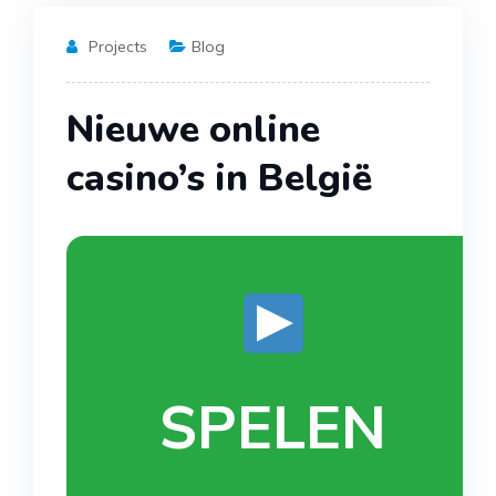
Projects
Blog
Nieuwe online
casino’s in België
SPELEN