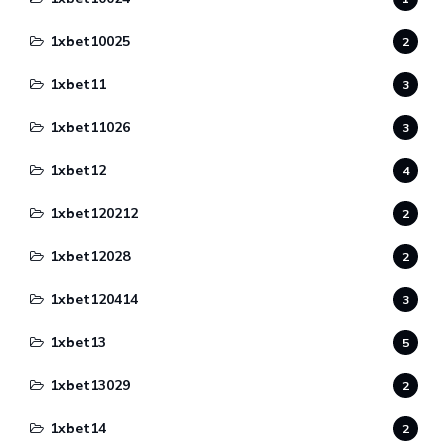
1xbet10025
2
1xbet11
3
1xbet11026
3
1xbet12
4
1xbet120212
2
1xbet12028
2
1xbet120414
3
1xbet13
5
1xbet13029
2
1xbet14
2