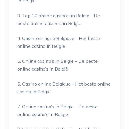
in België
3. Top 10 online casino’s in België – De
beste online casino’s in België
4. Casino en ligne Belgique – Het beste
online casino in België
5. Online casino’s in België – De beste
online casino’s in België
6. Casino online Belgique – Het beste online
casino in België
7. Online casino’s in België – De beste
online casino’s in België