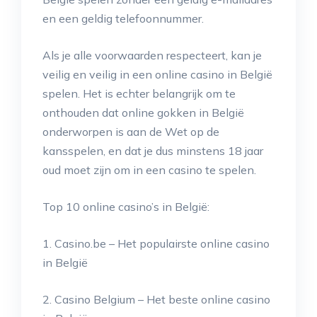
en een geldig telefoonnummer.
Als je alle voorwaarden respecteert, kan je
veilig en veilig in een online casino in België
spelen. Het is echter belangrijk om te
onthouden dat online gokken in België
onderworpen is aan de Wet op de
kansspelen, en dat je dus minstens 18 jaar
oud moet zijn om in een casino te spelen.
Top 10 online casino’s in België:
1. Casino.be – Het populairste online casino
in België
2. Casino Belgium – Het beste online casino