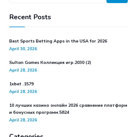
Recent Posts
Best Sports Betting Apps in the USA for 2026
April 30, 2026
Sultan Games Коллекция игр.2030 (2)
April 28, 2026
1xbet .1579
April 28, 2026
10 лучших казино онлайн 2026 сравнение платформ
и бонусных программ.5824
April 28, 2026
Categories