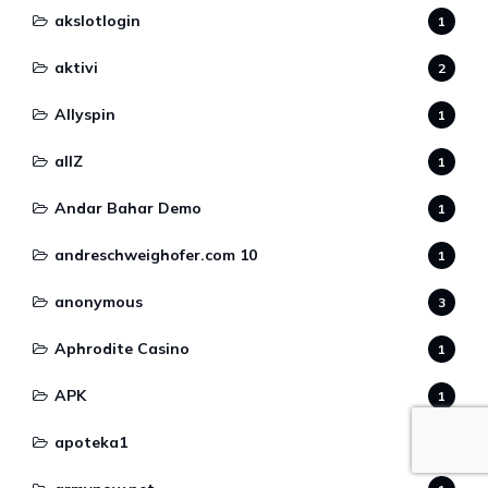
akslotlogin
1
aktivi
2
Allyspin
1
allZ
1
Andar Bahar Demo
1
andreschweighofer.com 10
1
anonymous
3
Aphrodite Casino
1
APK
1
apoteka1
1