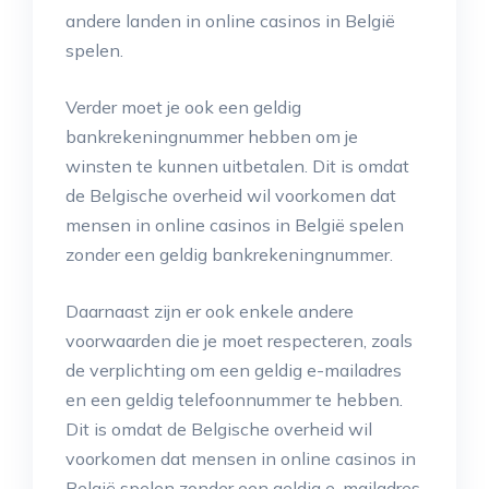
andere landen in online casinos in België
spelen.
Verder moet je ook een geldig
bankrekeningnummer hebben om je
winsten te kunnen uitbetalen. Dit is omdat
de Belgische overheid wil voorkomen dat
mensen in online casinos in België spelen
zonder een geldig bankrekeningnummer.
Daarnaast zijn er ook enkele andere
voorwaarden die je moet respecteren, zoals
de verplichting om een geldig e-mailadres
en een geldig telefoonnummer te hebben.
Dit is omdat de Belgische overheid wil
voorkomen dat mensen in online casinos in
België spelen zonder een geldig e-mailadres