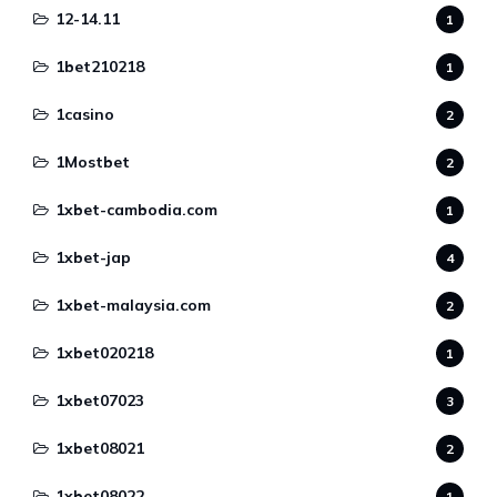
12-14.11
1
1bet210218
1
1casino
2
1Mostbet
2
1xbet-cambodia.com
1
1xbet-jap
4
1xbet-malaysia.com
2
1xbet020218
1
1xbet07023
3
1xbet08021
2
1xbet08022
1