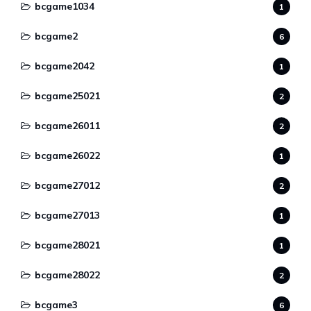
bcgame1034
1
bcgame2
6
bcgame2042
1
bcgame25021
2
bcgame26011
2
bcgame26022
1
bcgame27012
2
bcgame27013
1
bcgame28021
1
bcgame28022
2
bcgame3
6