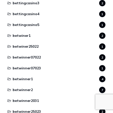
bettingcasino3
2
bettingcasino4
1
bettingcasino5
1
betwiner1
2
betwiner25022
1
betwinner07022
2
betwinner07023
1
betwinner1
4
betwinner2
7
betwinner2031
2
betwinner25023
2