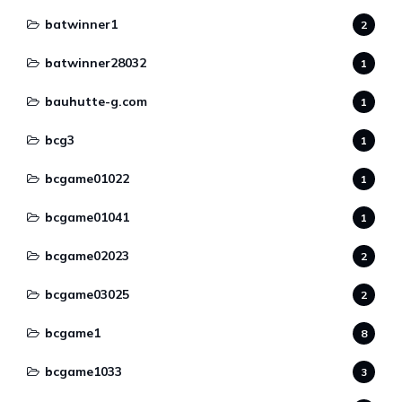
batwinner1
2
batwinner28032
1
bauhutte-g.com
1
bcg3
1
bcgame01022
1
bcgame01041
1
bcgame02023
2
bcgame03025
2
bcgame1
8
bcgame1033
3