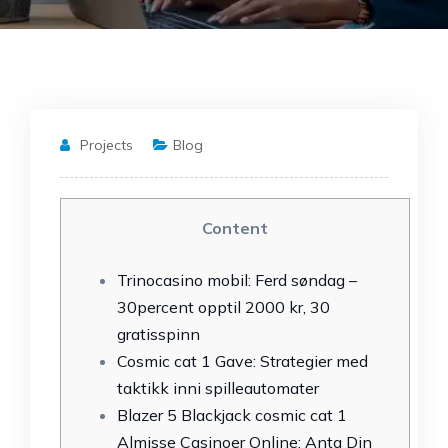
Projects
Blog
Content
Trinocasino mobil: Ferd søndag –
30percent opptil 2000 kr, 30
gratisspinn
Cosmic cat 1 Gave: Strategier med
taktikk inni spilleautomater
Blazer 5 Blackjack cosmic cat 1
Almisse Casinoer Online: Anta Din