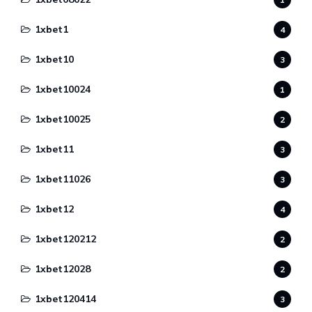
1xbet1
4
1xbet10
3
1xbet10024
1
1xbet10025
2
1xbet11
3
1xbet11026
3
1xbet12
4
1xbet120212
2
1xbet12028
2
1xbet120414
3