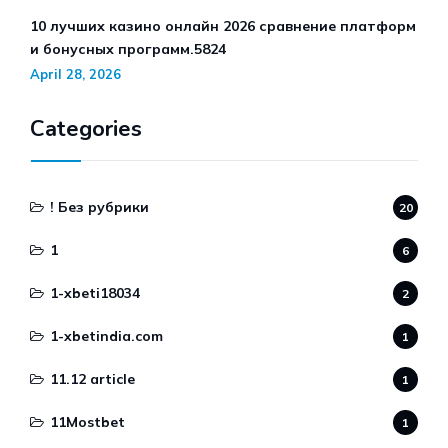
10 лучших казино онлайн 2026 сравнение платформ
и бонусных программ.5824
April 28, 2026
Categories
! Без рубрики
20
1
6
1-xbeti18034
2
1-xbetindia.com
1
11.12 article
1
11Mostbet
1