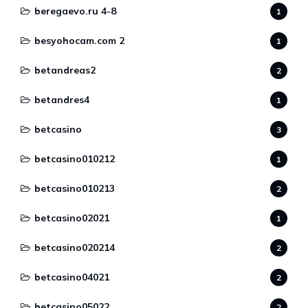
beregaevo.ru 4-8
1
besyohocam.com 2
1
betandreas2
2
betandres4
1
betcasino
3
betcasino010212
1
betcasino010213
2
betcasino02021
1
betcasino020214
2
betcasino04021
2
betcasino05022
2