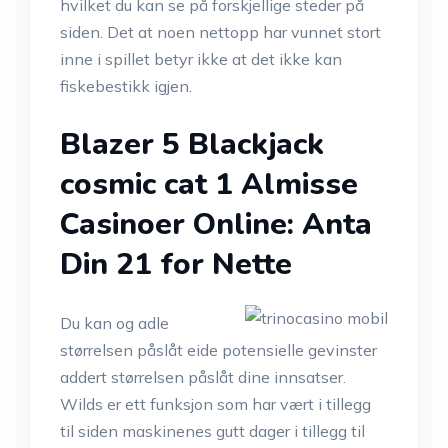
hvilket du kan se på forskjellige steder på
siden. Det at noen nettopp har vunnet stort
inne i spillet betyr ikke at det ikke kan
fiskebestikk igjen.
Blazer 5 Blackjack
cosmic cat 1 Almisse
Casinoer Online: Anta
Din 21 for Nette
Du kan og adle
størrelsen påslåt eide potensielle gevinster
addert størrelsen påslåt dine innsatser.
Wilds er ett funksjon som har vært i tillegg
til siden maskinenes gutt dager i tillegg til