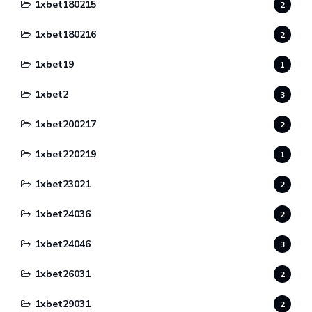
1xbet180215
2
1xbet180216
2
1xbet19
1
1xbet2
3
1xbet200217
2
1xbet220219
1
1xbet23021
2
1xbet24036
2
1xbet24046
3
1xbet26031
2
1xbet29031
2