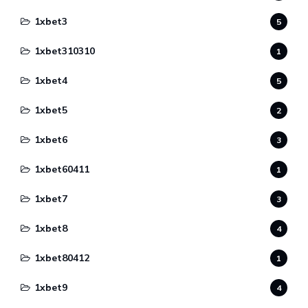
1xbet3
5
1xbet310310
1
1xbet4
5
1xbet5
2
1xbet6
3
1xbet60411
1
1xbet7
3
1xbet8
4
1xbet80412
1
1xbet9
4