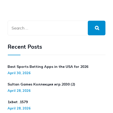
Recent Posts
Best Sports Betting Apps in the USA for 2026
April 30, 2026
Sultan Games Коллекция игр.2030 (2)
April 28, 2026
1xbet .1579
April 28, 2026