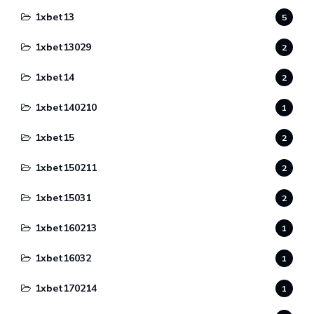
1xbet13
5
1xbet13029
2
1xbet14
2
1xbet140210
1
1xbet15
2
1xbet150211
2
1xbet15031
2
1xbet160213
1
1xbet16032
1
1xbet170214
1