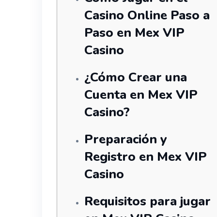
Casino Online Paso a
Paso en Mex VIP
Casino
¿Cómo Crear una
Cuenta en Mex VIP
Casino?
Preparación y
Registro en Mex VIP
Casino
Requisitos para jugar