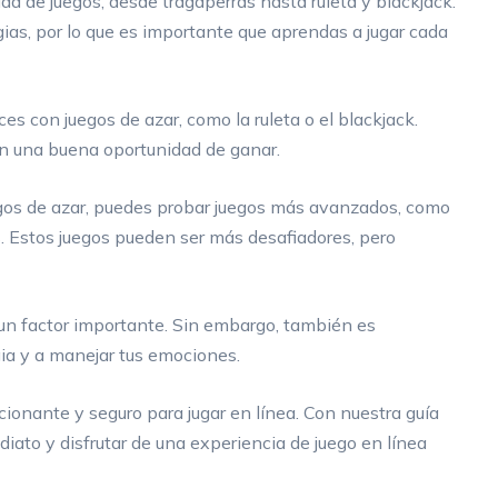
d de juegos, desde tragaperras hasta ruleta y blackjack.
gias, por lo que es importante que aprendas a jugar cada
con juegos de azar, como la ruleta o el blackjack.
en una buena oportunidad de ganar.
gos de azar, puedes probar juegos más avanzados, como
ts. Estos juegos pueden ser más desafiadores, pero
s un factor importante. Sin embargo, también es
ia y a manejar tus emociones.
onante y seguro para jugar en línea. Con nuestra guía
iato y disfrutar de una experiencia de juego en línea