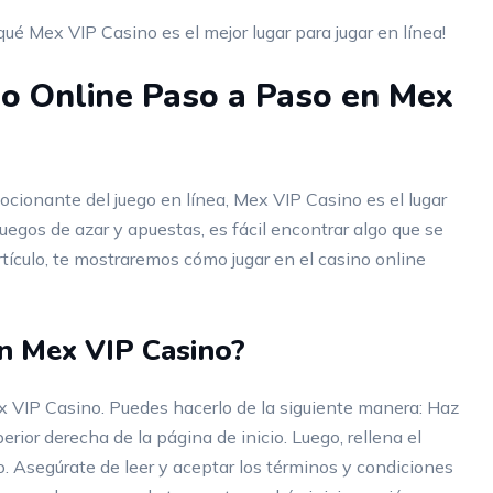
ué Mex VIP Casino es el mejor lugar para jugar en línea!
no Online Paso a Paso en Mex
ocionante del juego en línea, Mex VIP Casino es el lugar
juegos de azar y apuestas, es fácil encontrar algo que se
rtículo, te mostraremos cómo jugar en el casino online
n Mex VIP Casino?
 VIP Casino. Puedes hacerlo de la siguiente manera: Haz
erior derecha de la página de inicio. Luego, rellena el
o. Asegúrate de leer y aceptar los términos y condiciones