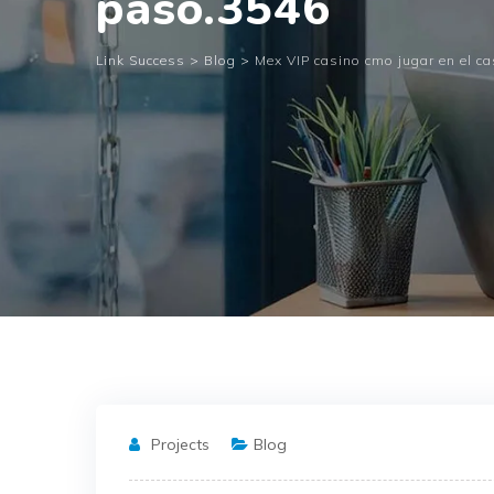
paso.3546
Link Success
>
Blog
>
Mex VIP casino cmo jugar en el c
Projects
Blog