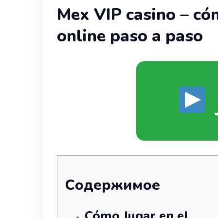
Mex VIP casino – cóm
online paso a paso
Содержимое
Cómo Jugar en el