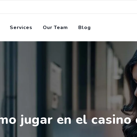
Services
Our Team
Blog
o jugar en el casino 