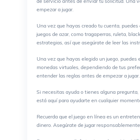
de servicio antes de enviar tu solicitud. Una 
empezar a jugar.
Una vez que hayas creado tu cuenta, puedes e
juegos de azar, como tragaperras, ruleta, blac
estrategias, así que asegúrate de leer las ins
Una vez que hayas elegido un juego, puedes e
monedas virtuales, dependiendo de tus prefere
entender las reglas antes de empezar a jugar.
Si necesitas ayuda o tienes alguna pregunta,
está aquí para ayudarte en cualquier moment
Recuerda que el juego en línea es un entrete
dinero. Asegúrate de jugar responsablemente 