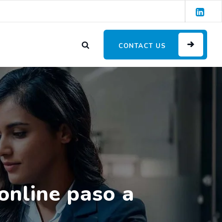
CONTACT US
online paso a