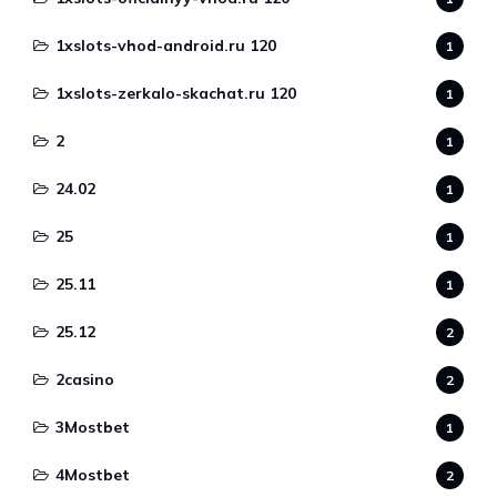
1xslots-vhod-android.ru 120
1
1xslots-zerkalo-skachat.ru 120
1
2
1
24.02
1
25
1
25.11
1
25.12
2
2casino
2
3Mostbet
1
4Mostbet
2