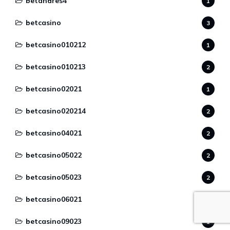
betandres4
1
betcasino
3
betcasino010212
1
betcasino010213
2
betcasino02021
1
betcasino020214
2
betcasino04021
2
betcasino05022
2
betcasino05023
2
betcasino06021
2
betcasino09023
1