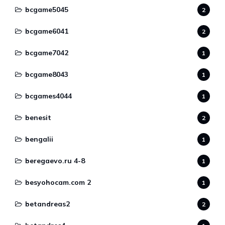
bcgame5045
2
bcgame6041
2
bcgame7042
1
bcgame8043
1
bcgames4044
1
benesit
2
bengalii
1
beregaevo.ru 4-8
1
besyohocam.com 2
1
betandreas2
2