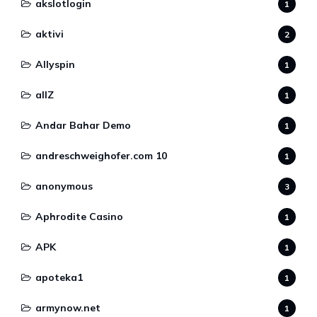
akslotlogin
1
aktivi
2
Allyspin
1
allZ
1
Andar Bahar Demo
1
andreschweighofer.com 10
1
anonymous
3
Aphrodite Casino
1
APK
1
apoteka1
1
armynow.net
1