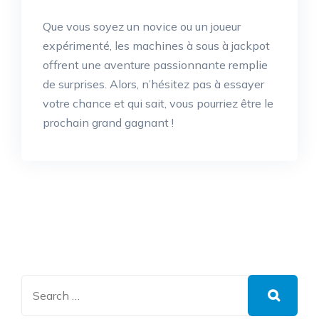
Que vous soyez un novice ou un joueur
expérimenté, les machines à sous à jackpot
offrent une aventure passionnante remplie
de surprises. Alors, n’hésitez pas à essayer
votre chance et qui sait, vous pourriez être le
prochain grand gagnant !