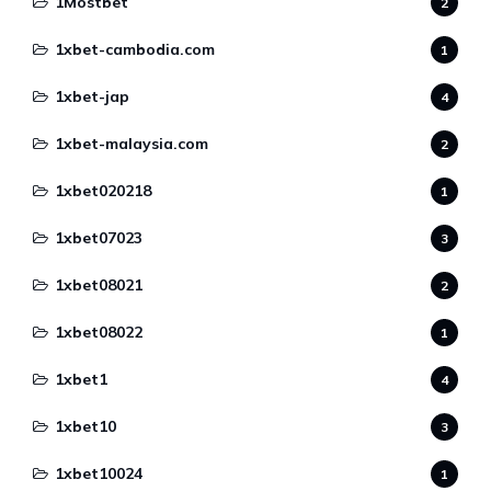
1Mostbet
2
1xbet-cambodia.com
1
1xbet-jap
4
1xbet-malaysia.com
2
1xbet020218
1
1xbet07023
3
1xbet08021
2
1xbet08022
1
1xbet1
4
1xbet10
3
1xbet10024
1