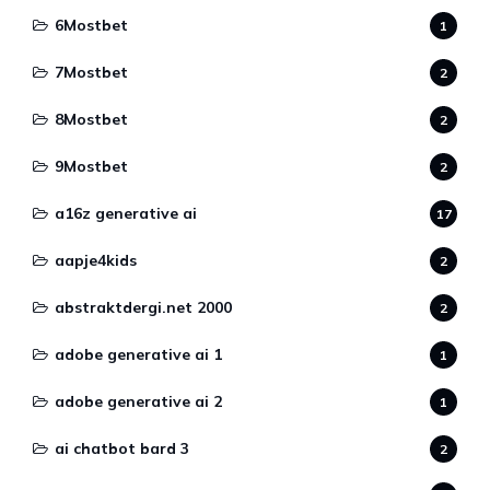
6Mostbet
1
7Mostbet
2
8Mostbet
2
9Mostbet
2
a16z generative ai
17
aapje4kids
2
abstraktdergi.net 2000
2
adobe generative ai 1
1
adobe generative ai 2
1
ai chatbot bard 3
2