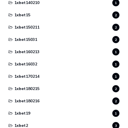
1xbet140210
1
1xbet15
2
1xbet150211
2
1xbet15031
2
1xbet160213
1
1xbet16032
1
1xbet170214
1
1xbet180215
2
1xbet180216
2
1xbet19
1
1xbet2
3