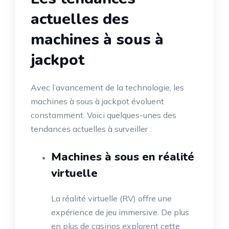
actuelles des
machines à sous à
jackpot
Avec l’avancement de la technologie, les
machines à sous à jackpot évoluent
constamment. Voici quelques-unes des
tendances actuelles à surveiller :
Machines à sous en réalité
virtuelle
La réalité virtuelle (RV) offre une
expérience de jeu immersive. De plus
en plus de casinos explorent cette