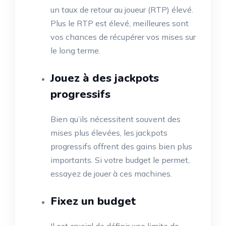
un taux de retour au joueur (RTP) élevé.
Plus le RTP est élevé, meilleures sont
vos chances de récupérer vos mises sur
le long terme.
Jouez à des jackpots
progressifs
Bien qu’ils nécessitent souvent des
mises plus élevées, les jackpots
progressifs offrent des gains bien plus
importants. Si votre budget le permet,
essayez de jouer à ces machines.
Fixez un budget