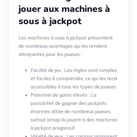
jouer aux machines à
sous à jackpot
Les machines à sous à jackpot présentent
de nombreux avantages qui les rendent
attrayantes pour les joueurs :
Facilité de jeu : Les règles sont simples
et faciles à comprendre, ce qui les rend
accessibles à tous les types de joueurs.
Potentiel de gains élevés : La
possibilité de gagner des jackpots
énormes attire de nombreux joueurs,
surtout lorsqu’ils jouent à des machines
à jackpot progressif.
Variété de jeux : Les casinos proposent