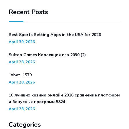
Recent Posts
Best Sports Betting Apps in the USA for 2026
April 30, 2026
Sultan Games Коллекция игр.2030 (2)
April 28, 2026
1xbet .1579
April 28, 2026
10 лучших казино онлайн 2026 сравнение платформ
и бонусных программ.5824
April 28, 2026
Categories