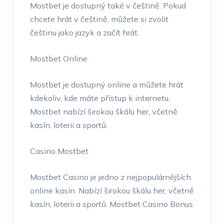
Mostbet je dostupný také v češtině. Pokud
chcete hrát v češtině, můžete si zvolit
češtinu jako jazyk a začít hrát.
Mostbet Online
Mostbet je dostupný online a můžete hrát
kdekoliv, kde máte přístup k internetu.
Mostbet nabízí širokou škálu her, včetně
kasín, loterii a sportů.
Casino Mostbet
Mostbet Casino je jedno z nejpopulárnějších
online kasín. Nabízí širokou škálu her, včetně
kasín, loterii a sportů. Mostbet Casino Bonus