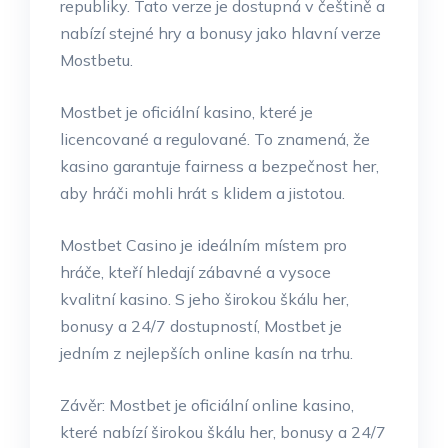
republiky. Tato verze je dostupná v češtině a
nabízí stejné hry a bonusy jako hlavní verze
Mostbetu.
Mostbet je oficiální kasino, které je
licencované a regulované. To znamená, že
kasino garantuje fairness a bezpečnost her,
aby hráči mohli hrát s klidem a jistotou.
Mostbet Casino je ideálním místem pro
hráče, kteří hledají zábavné a vysoce
kvalitní kasino. S jeho širokou škálu her,
bonusy a 24/7 dostupností, Mostbet je
jedním z nejlepších online kasín na trhu.
Závěr: Mostbet je oficiální online kasino,
které nabízí širokou škálu her, bonusy a 24/7