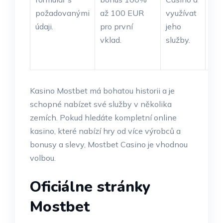
sle
požadovanými
až 100 EUR
využívat
nov
údaji.
pro první
jeho
stá
vklad.
služby.
hrá
Kasino Mostbet má bohatou historii a je
schopné nabízet své služby v několika
zemích. Pokud hledáte kompletní online
kasino, které nabízí hry od více výrobců a
bonusy a slevy, Mostbet Casino je vhodnou
volbou.
Oficiálne stránky
Mostbet