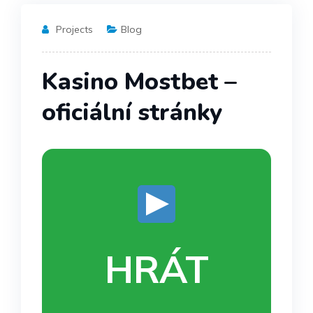
Projects
Blog
Kasino Mostbet –
oficiální stránky
HRÁT