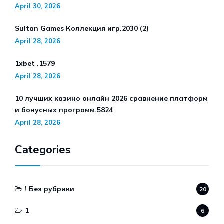
April 30, 2026
Sultan Games Коллекция игр.2030 (2)
April 28, 2026
1xbet .1579
April 28, 2026
10 лучших казино онлайн 2026 сравнение платформ
и бонусных программ.5824
April 28, 2026
Categories
! Без рубрики
20
1
6