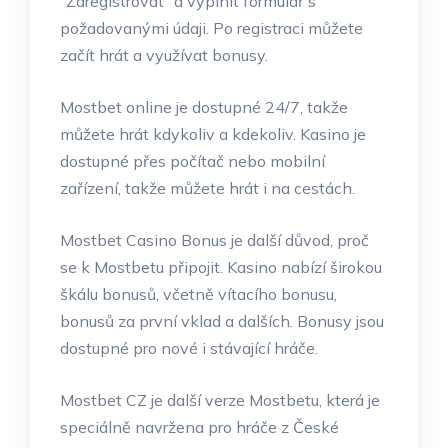
“Zaregistrovat” a vyplnit formulář s
požadovanými údaji. Po registraci můžete
začít hrát a využívat bonusy.
Mostbet online je dostupné 24/7, takže
můžete hrát kdykoliv a kdekoliv. Kasino je
dostupné přes počítač nebo mobilní
zařízení, takže můžete hrát i na cestách.
Mostbet Casino Bonus je další důvod, proč
se k Mostbetu připojit. Kasino nabízí širokou
škálu bonusů, včetně vítacího bonusu,
bonusů za první vklad a dalších. Bonusy jsou
dostupné pro nové i stávající hráče.
Mostbet CZ je další verze Mostbetu, která je
speciálně navržena pro hráče z České