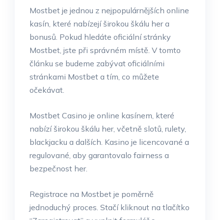
Mostbet je jednou z nejpopulárnějších online
kasín, které nabízejí širokou škálu her a
bonusů. Pokud hledáte oficiální stránky
Mostbet, jste při správném místě. V tomto
článku se budeme zabývat oficiálními
stránkami Mostbet a tím, co můžete
očekávat.
Mostbet Casino je online kasínem, které
nabízí širokou škálu her, včetně slotů, rulety,
blackjacku a dalších. Kasino je licencované a
regulované, aby garantovalo fairness a
bezpečnost her.
Registrace na Mostbet je poměrně
jednoduchý proces. Stačí kliknout na tlačítko