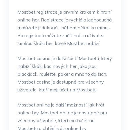
Mostbet registrace je prvním krokem k hraní
online her. Registrace je rychlá a jednoduchá,
a můžete ji dokončit během několika minut.
Po registraci můžete začít hrát a užívat si
širokou škálu her, které Mostbet nabízí.
Mostbet casino je další částí Mostbetu, který
nabízí škálu kasinových her, jako jsou
blackjack, roulette, poker a mnoho dalších.
Mostbet casino je dostupné pro všechny
uživatele, kteří mají účet na Mostbetu.
Mostbet online je další možností, jak hrát
online hry. Mostbet online je dostupné pro
všechny uživatele, kteří mají účet na
Mostbetu a chtějí hrát online hry.