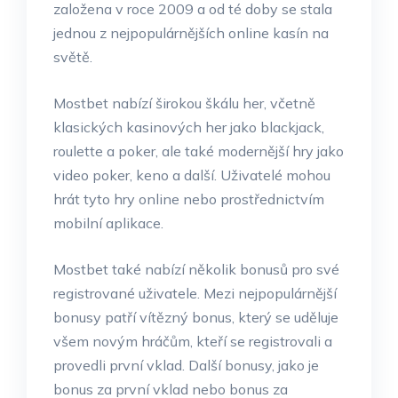
založena v roce 2009 a od té doby se stala
jednou z nejpopulárnějších online kasín na
světě.
Mostbet nabízí širokou škálu her, včetně
klasických kasinových her jako blackjack,
roulette a poker, ale také modernější hry jako
video poker, keno a další. Uživatelé mohou
hrát tyto hry online nebo prostřednictvím
mobilní aplikace.
Mostbet také nabízí několik bonusů pro své
registrované uživatele. Mezi nejpopulárnější
bonusy patří vítězný bonus, který se uděluje
všem novým hráčům, kteří se registrovali a
provedli první vklad. Další bonusy, jako je
bonus za první vklad nebo bonus za