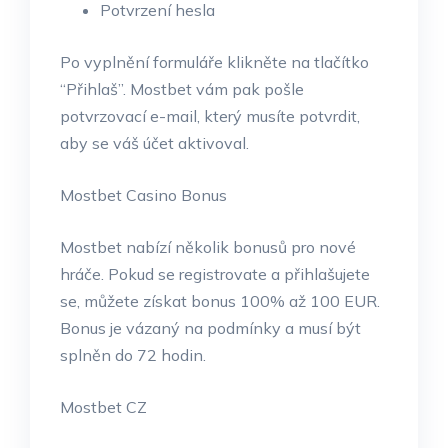
Potvrzení hesla
Po vyplnění formuláře klikněte na tlačítko
“Přihlaš”. Mostbet vám pak pošle
potvrzovací e-mail, který musíte potvrdit,
aby se váš účet aktivoval.
Mostbet Casino Bonus
Mostbet nabízí několik bonusů pro nové
hráče. Pokud se registrovate a přihlašujete
se, můžete získat bonus 100% až 100 EUR.
Bonus je vázaný na podmínky a musí být
splněn do 72 hodin.
Mostbet CZ