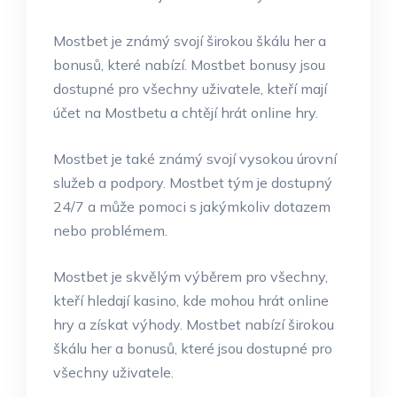
Mostbet je známý svojí širokou škálu her a
bonusů, které nabízí. Mostbet bonusy jsou
dostupné pro všechny uživatele, kteří mají
účet na Mostbetu a chtějí hrát online hry.
Mostbet je také známý svojí vysokou úrovní
služeb a podpory. Mostbet tým je dostupný
24/7 a může pomoci s jakýmkoliv dotazem
nebo problémem.
Mostbet je skvělým výběrem pro všechny,
kteří hledají kasino, kde mohou hrát online
hry a získat výhody. Mostbet nabízí širokou
škálu her a bonusů, které jsou dostupné pro
všechny uživatele.