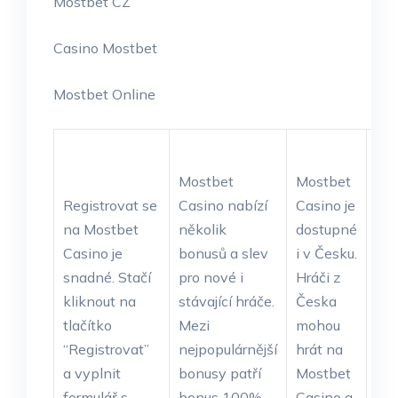
Mostbet CZ
Casino Mostbet
Mostbet Online
Mo
Mostbet
Mostbet
Cas
Registrovat se
Casino nabízí
Casino je
kom
na Mostbet
několik
dostupné
onl
Casino je
bonusů a slev
i v Česku.
kas
snadné. Stačí
pro nové i
Hráči z
kte
kliknout na
stávající hráče.
Česka
nab
tlačítko
Mezi
mohou
od 
“Registrovat”
nejpopulárnější
hrát na
výr
a vyplnit
bonusy patří
Mostbet
bo
formulář s
bonus 100%
Casino a