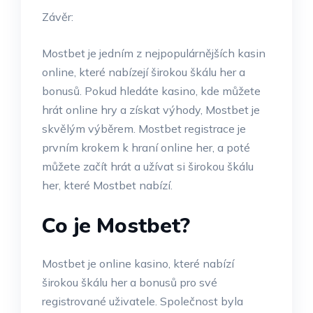
Závěr:
Mostbet je jedním z nejpopulárnějších kasin
online, které nabízejí širokou škálu her a
bonusů. Pokud hledáte kasino, kde můžete
hrát online hry a získat výhody, Mostbet je
skvělým výběrem. Mostbet registrace je
prvním krokem k hraní online her, a poté
můžete začít hrát a užívat si širokou škálu
her, které Mostbet nabízí.
Co je Mostbet?
Mostbet je online kasino, které nabízí
širokou škálu her a bonusů pro své
registrované uživatele. Společnost byla