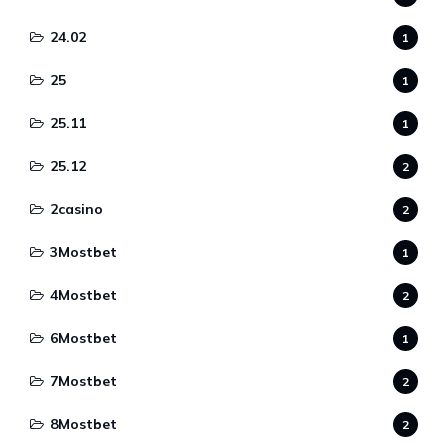
24.02
1
25
1
25.11
1
25.12
2
2casino
2
3Mostbet
1
4Mostbet
2
6Mostbet
1
7Mostbet
2
8Mostbet
2