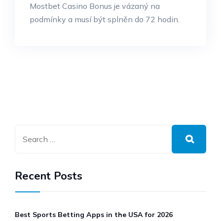
Mostbet Casino Bonus je vázaný na
podmínky a musí být splněn do 72 hodin.
Recent Posts
Best Sports Betting Apps in the USA for 2026