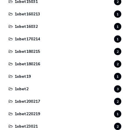
1xbet15031
2
1xbet160213
1
1xbet16032
1
1xbet170214
1
1xbet180215
2
1xbet180216
2
1xbet19
1
1xbet2
3
1xbet200217
2
1xbet220219
1
1xbet23021
2