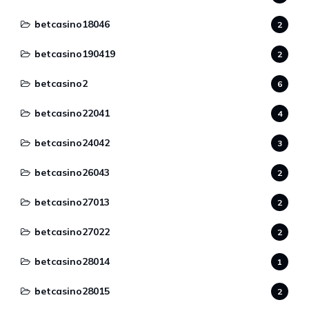
betcasino18046
2
betcasino190419
2
betcasino2
6
betcasino22041
4
betcasino24042
3
betcasino26043
2
betcasino27013
2
betcasino27022
2
betcasino28014
1
betcasino28015
2