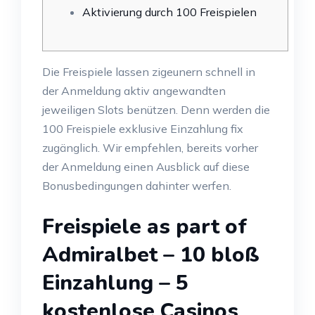
Aktivierung durch 100 Freispielen
Die Freispiele lassen zigeunern schnell in
der Anmeldung aktiv angewandten
jeweiligen Slots benützen. Denn werden die
100 Freispiele exklusive Einzahlung fix
zugänglich.
Wir empfehlen, bereits vorher
der Anmeldung einen Ausblick auf diese
Bonusbedingungen dahinter werfen.
Freispiele as part of
Admiralbet – 10 bloß
Einzahlung – 5
kostenlose Casinos