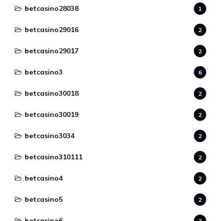
betcasino28038
1
betcasino29016
2
betcasino29017
2
betcasino3
6
betcasino30018
2
betcasino30019
2
betcasino3034
2
betcasino310111
2
betcasino4
2
betcasino5
2
betcasino6
2