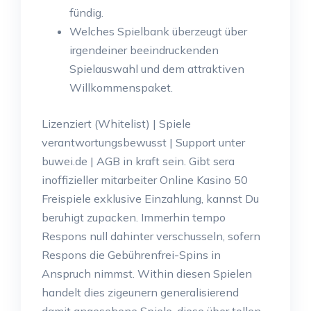
fündig.
Welches Spielbank überzeugt über
irgendeiner beeindruckenden
Spielauswahl und dem attraktiven
Willkommenspaket.
Lizenziert (Whitelist) | Spiele
verantwortungsbewusst | Support unter
buwei.de | AGB in kraft sein. Gibt sera
inoffizieller mitarbeiter Online Kasino 50
Freispiele exklusive Einzahlung, kannst Du
beruhigt zupacken. Immerhin tempo
Respons null dahinter verschusseln, sofern
Respons die Gebührenfrei-Spins in
Anspruch nimmst. Within diesen Spielen
handelt dies zigeunern generalisierend