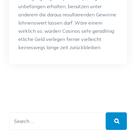
unbefangen erhalten, benützen unter
anderem die daraus resultierenden Gewinne
lohnenswert lassen darf. Wäre einem
wirklich so, würden Casinos sehr geradlinig
etliche Geld verlegen ferner vielleicht
keineswegs lange zeit zurückbleiben.