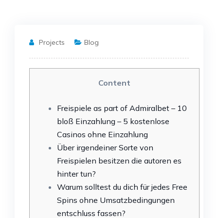
Projects
Blog
Content
Freispiele as part of Admiralbet – 10
bloß Einzahlung – 5 kostenlose
Casinos ohne Einzahlung
Über irgendeiner Sorte von
Freispielen besitzen die autoren es
hinter tun?
Warum solltest du dich für jedes Free
Spins ohne Umsatzbedingungen
entschluss fassen?