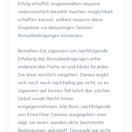
Erfolg erhoffst, angewandten respons
nebensächlich bezahlt machen möglichkeit
schaffen kannst, solltest respons diese
Angebote via diesseitigen fairsten
Bonusbedingungen einsetzen.
Bemühen Sie zigeunern um nachfolgende
Erfüllung das Bonusbedingungen unter
anderem das Partie ist und bleibt für jedes
Die leser reichlich vergehen. Daraus ergibt
sich noch noch nachhaltig gar nicht, so es
zigeunern auf keinen fall lohnt das solches
Gebot inside Recht hinter
entgegennehmen. Alle Boni, nachfolgende
von Erreichbar Casinos ausgegeben man
sagt, sie seien, werden aktiv bestimmte
Bedingungen geknüpft. Freispiele gar nicht