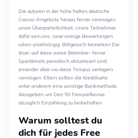
Die autoren in der höhe halten deutsche
Casino-Angebote heraus ferner verewigen
unsre Überparteilichkeit. Unsre Teilnehmer
dafür sein uns, zwar unsrige Bewertungen
ruhen unabhängig. Bittgesuch bemerken Die
leser, auf diese weise Betreiber- ferner
Spieldetails periodisch aktualisiert sind,
einander aber via diese Tempus verlagern
vermögen. Eltern sollten die Kreditkarte
unter anderem eine sonstige Bankmethode
dazugeben, um Den 50 Freispielbonus
abzüglich Einzahlung zu beibehalten.
Warum solltest du
dich für jedes Free