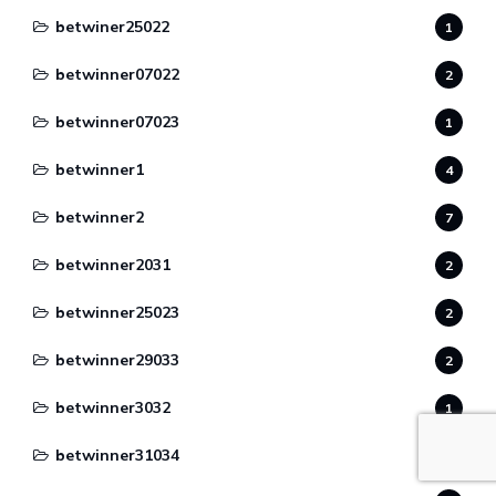
betwiner25022
1
betwinner07022
2
betwinner07023
1
betwinner1
4
betwinner2
7
betwinner2031
2
betwinner25023
2
betwinner29033
2
betwinner3032
1
betwinner31034
1