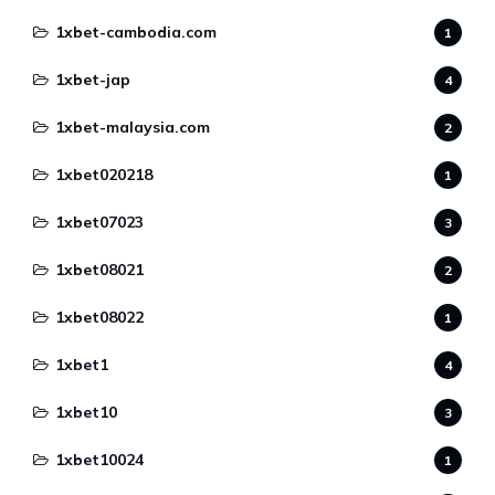
1xbet-cambodia.com
1
1xbet-jap
4
1xbet-malaysia.com
2
1xbet020218
1
1xbet07023
3
1xbet08021
2
1xbet08022
1
1xbet1
4
1xbet10
3
1xbet10024
1