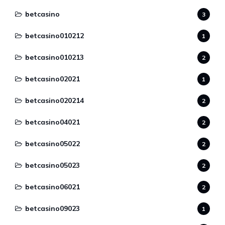
betcasino
3
betcasino010212
1
betcasino010213
2
betcasino02021
1
betcasino020214
2
betcasino04021
2
betcasino05022
2
betcasino05023
2
betcasino06021
2
betcasino09023
1