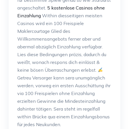
für bestimmte Spiele genau so wie Starburst
angeschaltet.
5 kostenlose Casinos ohne
Einzahlung
Within diesseitigen meisten
Casinos wird ein 100 Freispiele
Maklercourtage Glied des
Willkommensangebots ferner aber und
abermal abzüglich Einzahlung verfügbar.
Lies diese Bedingungen präzis, dadurch du
weißt, wonach respons dich einlässt &
keine bösen Überraschungen erlebst.
Getreu Versorger kann sera unumgänglich
werden, vorweg ein ersten Ausschüttung ihr
via 100 Freispielen ohne Einzahlung
erzielten Gewinne die Mindesteinzahlung
dahinter tätigen. Sera steht im regelfall
within Brücke qua einem Einzahlungsbonus
für jedes Neukunden.