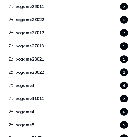
bcgame26011
2
bcgame26022
1
bcgame27012
2
bcgame27013
1
bcgame28021
1
bcgame28022
2
bcgame3
6
bcgame31011
2
bcgame4
6
bcgame5
5