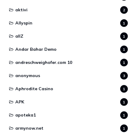
aktivi
2
Allyspin
1
allZ
1
Andar Bahar Demo
1
andreschweighofer.com 10
1
anonymous
3
Aphrodite Casino
1
APK
1
apoteka1
1
armynow.net
1