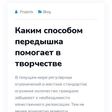
Projects
Blog
Каким способом
передышка
помогает в
творчестве
В текущем мире регулярных
ограничений и жестких стандартов
огромное количество граждане
забывают о необходимости
качественного релаксации. Тем не
менее конкретно моменты