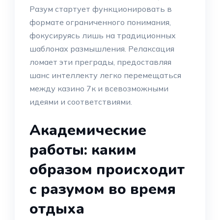
Разум стартует функционировать в
формате ограниченного понимания,
фокусируясь лишь на традиционных
шаблонах размышления. Релаксация
ломает эти преграды, предоставляя
шанс интеллекту легко перемещаться
между казино 7к и всевозможными
идеями и соответствиями.
Академические
работы: каким
образом происходит
с разумом во время
отдыха