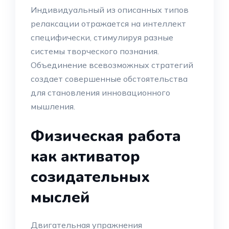
Индивидуальный из описанных типов
релаксации отражается на интеллект
специфически, стимулируя разные
системы творческого познания.
Объединение всевозможных стратегий
создает совершенные обстоятельства
для становления инновационного
мышления.
Физическая работа
как активатор
созидательных
мыслей
Двигательная упражнения