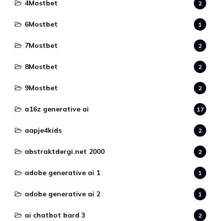
4Mostbet
2
6Mostbet
1
7Mostbet
2
8Mostbet
2
9Mostbet
2
a16z generative ai
17
aapje4kids
2
abstraktdergi.net 2000
2
adobe generative ai 1
1
adobe generative ai 2
1
ai chatbot bard 3
2