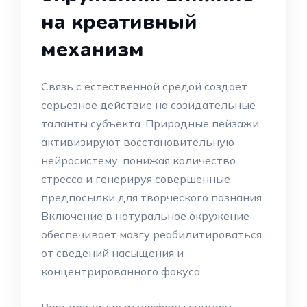
на креативный
механизм
Связь с естественной средой создает
серьезное действие на созидательные
таланты субъекта. Природные пейзажи
активизируют восстановительную
нейросистему, понижая количество
стресса и генерируя совершенные
предпосылки для творческого познания.
Включение в натуральное окружение
обеспечивает мозгу реабилитироваться
от сведений насыщения и
концентрированного фокуса.