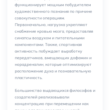
функционирует мощным побудителем
художественного познания по причине
совокупности операциям.
Первоначально, нагрузка укрепляют
снабжение кровью мозга, предоставляя
синапсы воздухом и питательными
компонентами. Также, спортивная
активность побуждает выработку
передатчиков, вмещающих дофамин и
норадреналин, которые оптимизируют
расположение духа и познавательную
пластичность.
Большинство выдающихся философов и
создателей реализовывали
концентрацию при перемещении как