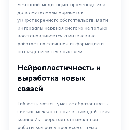
мечтаний, медитации, променада или
дополнительных вариантов
умиротворенного обстоятельств. В эти
интервалы нервная система не только
восстанавливается, а интенсивно
работает по слиянием информации и
нахождением неявных схем.
Нейропластичность и
выработка новых
связей
Гибкость мозга – умение образовывать
свежие межклеточные взаимодействия
казино 7к – обретает оптимальной
работы как раз в процессе отдыха.