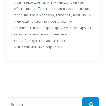
подтверждается и в муниципальной
обстановке. Процесс в разных позициях,
посещение выставок, галерей, казино 7к
или единственно променад по
неизвестным территориям стимулируют
созидательное мышление и
способствуют справиться с
инновационные барьеры.